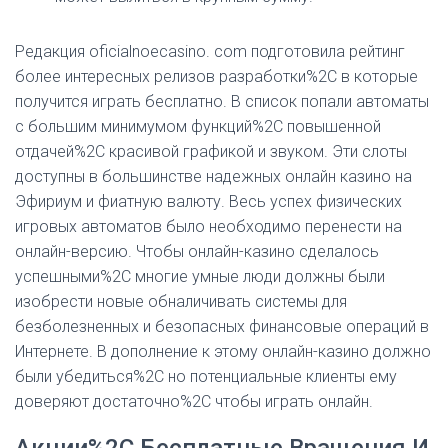
Редакция oficialnoecasino. com подготовила рейтинг
более интересных релизов разработки%2C в которые
получится играть бесплатно. В список попали автоматы
с большим минимумом функций%2C повышенной
отдачей%2C красивой графикой и звуком. Эти слоты
доступны в большинстве надежных онлайн казино на
Эфириум и фиатную валюту. Весь успех физических
игровых автоматов было необходимо перенести на
онлайн-версию. Чтобы онлайн-казино сделалось
успешными%2C многие умные люди должны были
изобрести новые обналичивать системы для
безболезненных и безопасных финансовые операций в
Интернете. В дополнение к этому онлайн-казино должно
были убедиться%2C но потенциальные клиенты ему
доверяют достаточно%2C чтобы играть онлайн.