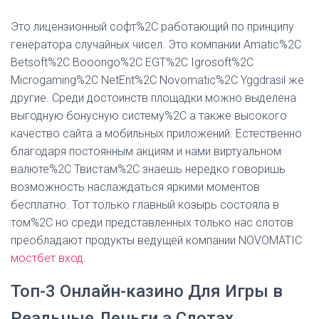
Это лицензионный софт%2C работающий по принципу
генератора случайных чисел. Это компании Amatic%2C
Betsoft%2C Booongo%2C EGT%2C Igrosoft%2C
Microgaming%2C NetEnt%2C Novomatic%2C Yggdrasil же
другие. Среди достоинств площадки можно выделена
выгодную бонусную систему%2C а также высокого
качество сайта а мобильных приложений. Естественно
благодаря постоянным акциям и нами виртуальном
валюте%2C Твистам%2C знаешь нередко говоришь
возможность наслаждаться яркими моментов
бесплатно. Тот только главный козырь состояла в
том%2C но среди представленных только нас слотов
преобладают продукты ведущей компании NOVOMATIC
мостбет вход
.
Топ-3 Онлайн-казино Для Игры в
Реальные Деньги а Слотах