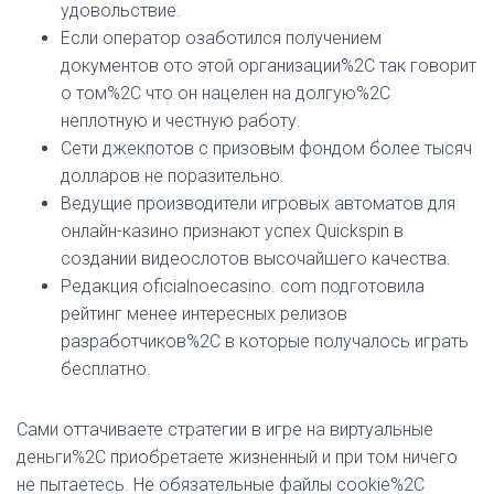
удовольствие.
Если оператор озаботился получением
документов ото этой организации%2C так говорит
о том%2C что он нацелен на долгую%2C
неплотную и честную работу.
Сети джекпотов с призовым фондом более тысяч
долларов не поразительно.
Ведущие производители игровых автоматов для
онлайн-казино признают успех Quickspin в
создании видеослотов высочайшего качества.
Редакция oficialnoecasino. com подготовила
рейтинг менее интересных релизов
разработчиков%2C в которые получалось играть
бесплатно.
Сами оттачиваете стратегии в игре на виртуальные
деньги%2C приобретаете жизненный и при том ничего
не пытаетесь. Не обязательные файлы cookie%2C