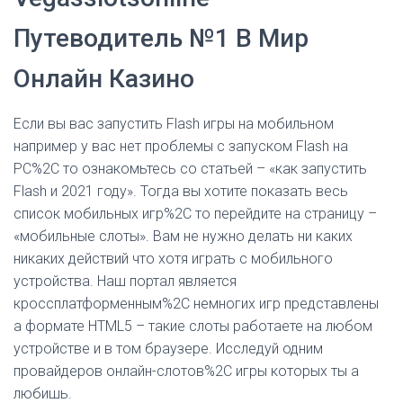
Путеводитель №1 В Мир
Онлайн Казино
Если вы вас запустить Flash игры на мобильном
например у вас нет проблемы с запуском Flash на
PC%2C то ознакомьтесь со статьей – «как запустить
Flash и 2021 году». Тогда вы хотите показать весь
список мобильных игр%2C то перейдите на страницу –
«мобильные слоты». Вам не нужно делать ни каких
никаких действий что хотя играть с мобильного
устройства. Наш портал является
кроссплатформенным%2C немногих игр представлены
а формате HTML5 – такие слоты работаете на любом
устройстве и в том браузере. Исследуй одним
провайдеров онлайн-слотов%2C игры которых ты а
любишь.