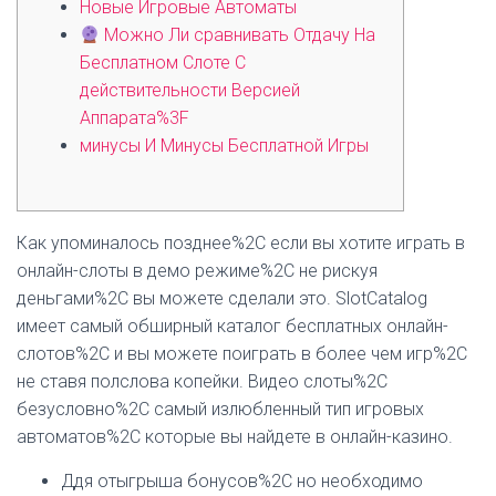
Новые Игровые Автоматы
Можно Ли сравнивать Отдачу На
Бесплатном Слоте С
действительности Версией
Аппарата%3F
минусы И Минусы Бесплатной Игры
Как упоминалось позднее%2C если вы хотите играть в
онлайн-слоты в демо режиме%2C не рискуя
деньгами%2C вы можете сделали это. SlotCatalog
имеет самый обширный каталог бесплатных онлайн-
слотов%2C и вы можете поиграть в более чем игр%2C
не ставя полслова копейки. Видео слоты%2C
безусловно%2C самый излюбленный тип игровых
автоматов%2C которые вы найдете в онлайн-казино.
Ддя отыгрыша бонусов%2C но необходимо