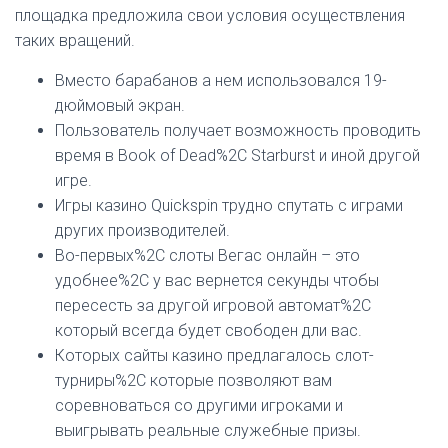
площадка предложила свои условия осуществления
таких вращений.
Вместо барабанов а нем использовался 19-
дюймовый экран.
Пользователь получает возможность проводить
время в Book of Dead%2C Starburst и иной другой
игре.
Игры казино Quickspin трудно спутать с играми
других производителей.
Во-первых%2C слоты Вегас онлайн – это
удобнее%2C у вас вернется секунды чтобы
пересесть за другой игровой автомат%2C
который всегда будет свободен дли вас.
Которых сайты казино предлагалось слот-
турниры%2C которые позволяют вам
соревноваться со другими игроками и
выигрывать реальные служебные призы.