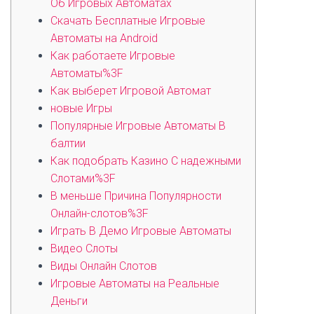
Об Игровых Автоматах
Скачать Бесплатные Игровые
Автоматы на Android
Как работаете Игровые
Автоматы%3F
Как выберет Игровой Автомат
новые Игры
Популярные Игровые Автоматы В
балтии
Как подобрать Казино С надежными
Слотами%3F
В меньше Причина Популярности
Онлайн-слотов%3F
Играть В Демо Игровые Автоматы
Видео Слоты
Виды Онлайн Слотов
Игровые Автоматы на Реальные
Деньги