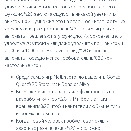
удачи и случая. Название только предполагает его
функцию%2C заключающуюся в никакой увеличить
выигрыш%2C умножив его на заданное число. Хоть них
чрезвычайно распространены%2C не все игровые
автоматы предлагают эту функцию. Их основная цель –
удвоить%2C утроить или даже увеличить ваш выигрыш
и 100 или 1000 раз. На один взгляд%2C игровые
автоматы гораздо менее требовательны%2C чем
настольные игры.
Среди самых игр NetEnt стоило выделить Gonzo
Quest%2C Starburst и Dead or Alive.
Вы можете искать слоты или фильтровать по
разработчику игры%2C RTP и бесплатным
вращениям%2C чтобы найти твои любимые типы
игровых автоматов.
Когда новый человек пробует свои силы и
азартных развлечениях%2C но сложно