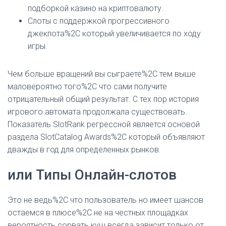
подборкой казино на криптовалюту.
Слоты с поддержкой прогрессивного
джекпота%2C который увеличивается по ходу
игры.
Чем больше вращений вы сыграете%2C тем выше
маловероятно того%2C что сами получите
отрицательный общий результат. С тех пор история
игрового автомата продолжала существовать.
Показатель SlotRank регрессной является основой
раздела SlotCatalog Awards%2C который объявляют
дважды в год для определенных рынков.
или Типы Онлайн-слотов
Это не ведь%2C что пользователь но имеет шансов
остаемся в плюсе%2C не на честных площадках
вероятность сорвать куш всегда зависит только от