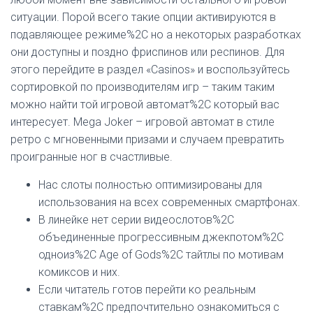
ситуации. Порой всего такие опции активируются в
подавляющее режиме%2C но а некоторых разработках
они доступны и поздно фриспинов или респинов. Для
этого перейдите в раздел «Casinos» и воспользуйтесь
сортировкой по производителям игр – таким таким
можно найти той игровой автомат%2C который вас
интересует. Mega Joker – игровой автомат в стиле
ретро с мгновенными призами и случаем превратить
проигранные ног в счастливые.
Нас слоты полностью оптимизированы для
использования на всех современных смартфонах.
В линейке нет серии видеослотов%2C
объединенные прогрессивным джекпотом%2C
одноиз%2C Age of Gods%2C тайтлы по мотивам
комиксов и них.
Если читатель готов перейти ко реальным
ставкам%2C предпочтительно ознакомиться с