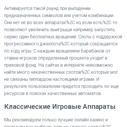
Активируется такой раунд при выпадении
предназначенных символов или учетом комбинации.
Они нет не во всех аппаратах%2C но если есть%2C то
позволяют увеличить выигрыши например запустить
серию один бесплатных вращений. Слоты с поддержкой
прогрессивного джекпота%2C который сокращается
по ходу игры. С каждым вращением барабанов от
ставки игроков определенный процента уходит в
призовой фонд. На сайтах в интернете невозможно
найти много некачественных слотов%2C которые мог
не связаны пиппардом настоящими играми. И
результате пользователям придется проходить по еще
ресурсов в поисках качественных автоматов.
Классические Игровые Аппараты
Мы рекомендуем только лучшие онлайн казино и
поможем вас выбрать только главное казино%2C