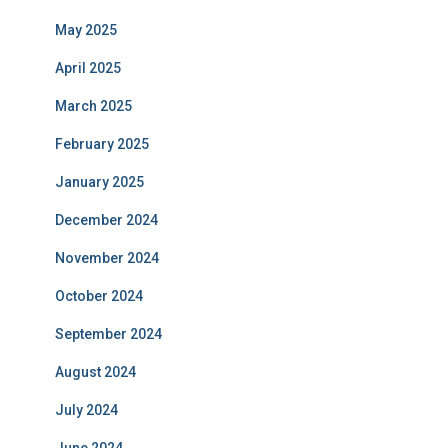
May 2025
April 2025
March 2025
February 2025
January 2025
December 2024
November 2024
October 2024
September 2024
August 2024
July 2024