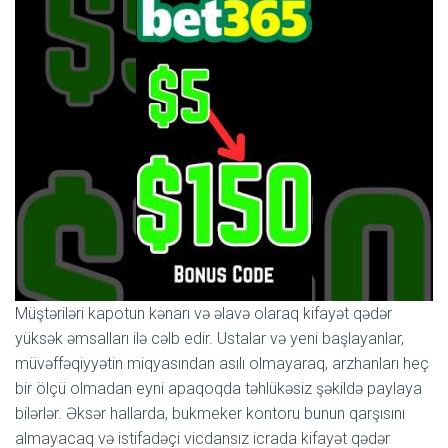
Müştəriləri kapotun kənarı və əlavə olaraq kifayət qədər
yüksək əmsalları ilə cəlb edir. Ustalar və yeni başlayanlar,
müvəffəqiyyətin miqyasından asılı olmayaraq, arzhanları heç
bir ölçü olmadan eyni apaqoqda təhlükəsiz şəkildə paylaya
bilərlər. Əksər hallarda, bukmeker kontoru bunun qarşısını
almayacaq və istifadəçi vicdansız icrada kifayət qədər