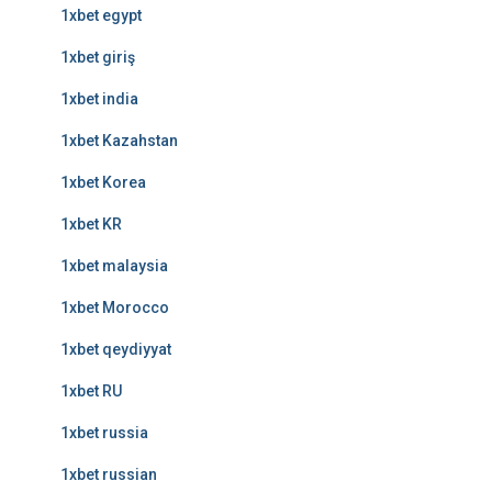
1xbet egypt
1xbet giriş
1xbet india
1xbet Kazahstan
1xbet Korea
1xbet KR
1xbet malaysia
1xbet Morocco
1xbet qeydiyyat
1xbet RU
1xbet russia
1xbet russian