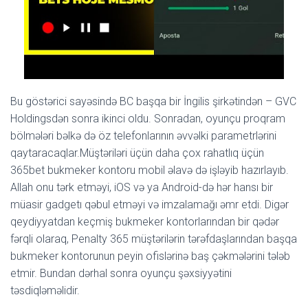
Bu göstərici sayəsində BC başqa bir İngilis şirkətindən – GVC
Holdingsdən sonra ikinci oldu. Sonradan, oyunçu proqram
bölmələri bəlkə də öz telefonlarının əvvəlki parametrlərini
qaytaracaqlar.Müştəriləri üçün daha çox rahatlıq üçün
365bet bukmeker kontoru mobil əlavə də işləyib hazırlayıb.
Allah onu tərk etməyi, iOS və ya Android-də hər hansı bir
müasir gadgetı qəbul etməyi və imzalamağı əmr etdi. Digər
qeydiyyatdan keçmiş bukmeker kontorlarından bir qədər
fərqli olaraq, Penalty 365 müştərilərin tərəfdaşlarından başqa
bukmeker kontorunun peyin ofislərinə baş çəkmələrini tələb
etmir. Bundan dərhal sonra oyunçu şəxsiyyətini
təsdiqləməlidir.