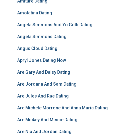
Amiture Dating
Amolatina Dating
Angela Simmons And Yo Gotti Dating
Angela Simmons Dating
Angus Cloud Dating
Apryl Jones Dating Now
Are Gary And Daisy Dating
Are Jordana And Sam Dating
Are Jules And Rue Dating
Are Michele Morrone And Anna Maria Dating
Are Mickey And Minnie Dating
Are Nia And Jordan Dating