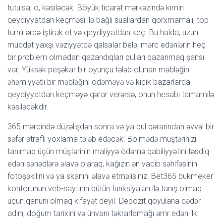
tutulsa, o, kəsiləcək. Böyük ticarət mərkəzində kimin
qeydiyyatdan keçməsi ilə bağlı suallardan qorxmamalı, top
turnirlərdə iştirak et və qeydiyyatdan keç. Bu halda, uzun
müddət yaxşı vəziyyətdə qalsalar belə, mərc edənlərin heç
bir problem olmadan qazandıqları pulları qazanmaq şansı
var. Yüksək peşəkar bir oyunçu tələb olunan məbləğin
əhəmiyyətli bir məbləğini ödəməyə və kiçik bazarlarda
qeydiyyatdan keçməyə qərar verərsə, onun hesabı tamamilə
kəsiləcəkdir.
365 mərcində düzəlişdən sonra və ya pul qərarından əvvəl bir
səfər ətraflı yoxlama tələb edəcək. Bölmədə müştərinizi
tanımaq üçün müştərinin maliyyə ödəmə qabiliyyətini təsdiq
edən sənədlərə əlavə olaraq, kağızın ən vacib səhifəsinin
fotoşəkilini və ya skanını əlavə etməlisiniz. Bet365 bukmeker
kontorunun veb-saytının bütün funksiyaları ilə tanış olmaq
üçün qanuni olmaq kifayət deyil. Depozit qoyulana qədər
adını, doğum tarixini və ünvanı təkrarlamağı əmr edən ilk