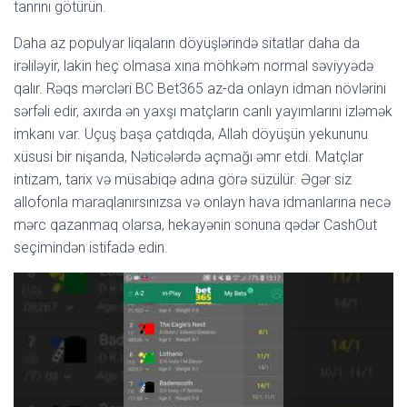
tanrını götürün.
Daha az populyar liqaların döyüşlərində sitatlar daha da
irəliləyir, lakin heç olmasa xına möhkəm normal səviyyədə
qalır. Rəqs mərcləri BC Bet365 az-da onlayn idman növlərini
sərfəli edir, axırda ən yaxşı matçların canlı yayımlarını izləmək
imkanı var. Uçuş başa çatdıqda, Allah döyüşün yekununu
xüsusi bir nişanda, Nəticələrdə açmağı əmr etdi. Matçlar
intizam, tarix və müsabiqə adına görə süzülür. Əgər siz
allofonla maraqlanırsınızsa və onlayn hava idmanlarına necə
mərc qazanmaq olarsa, hekayənin sonuna qədər CashOut
seçimindən istifadə edin.