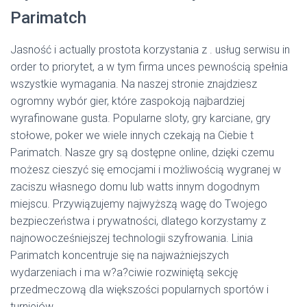
Parimatch
Jasność i actually prostota korzystania z . usług serwisu in
order to priorytet, a w tym firma unces pewnością spełnia
wszystkie wymagania. Na naszej stronie znajdziesz
ogromny wybór gier, które zaspokoją najbardziej
wyrafinowane gusta. Popularne sloty, gry karciane, gry
stołowe, poker we wiele innych czekają na Ciebie t
Parimatch. Nasze gry są dostępne online, dzięki czemu
możesz cieszyć się emocjami i możliwością wygranej w
zaciszu własnego domu lub watts innym dogodnym
miejscu. Przywiązujemy najwyższą wagę do Twojego
bezpieczeństwa i prywatności, dlatego korzystamy z
najnowocześniejszej technologii szyfrowania. Linia
Parimatch koncentruje się na najważniejszych
wydarzeniach i ma w?a?ciwie rozwiniętą sekcję
przedmeczową dla większości popularnych sportów i
turniejów.