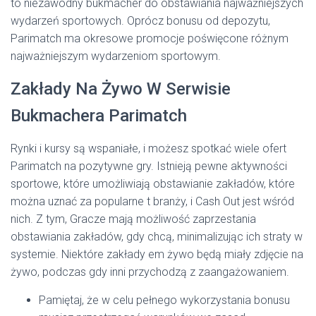
to niezawodny bukmacher do obstawiania najważniejszych
wydarzeń sportowych. Oprócz bonusu od depozytu,
Parimatch ma okresowe promocje poświęcone różnym
najważniejszym wydarzeniom sportowym.
Zakłady Na Żywo W Serwisie
Bukmachera Parimatch
Rynki i kursy są wspaniałe, i możesz spotkać wiele ofert
Parimatch na pozytywne gry. Istnieją pewne aktywności
sportowe, które umożliwiają obstawianie zakładów, które
można uznać za popularne t branży, i Cash Out jest wśród
nich. Z tym, Gracze mają możliwość zaprzestania
obstawiania zakładów, gdy chcą, minimalizując ich straty w
systemie. Niektóre zakłady em żywo będą miały zdjęcie na
żywo, podczas gdy inni przychodzą z zaangażowaniem.
Pamiętaj, że w celu pełnego wykorzystania bonusu