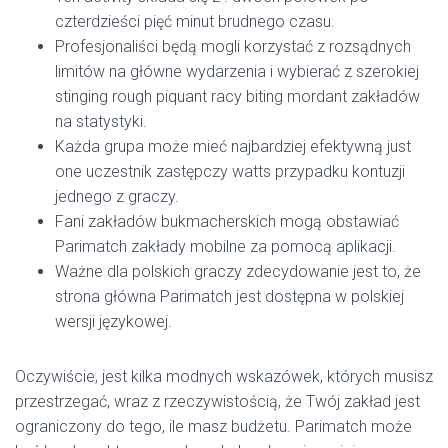
czterdzieści pięć minut brudnego czasu.
Profesjonaliści będą mogli korzystać z rozsądnych
limitów na główne wydarzenia i wybierać z szerokiej
stinging rough piquant racy biting mordant zakładów
na statystyki.
Każda grupa może mieć najbardziej efektywną just
one uczestnik zastępczy watts przypadku kontuzji
jednego z graczy.
Fani zakładów bukmacherskich mogą obstawiać
Parimatch zakłady mobilne za pomocą aplikacji.
Ważne dla polskich graczy zdecydowanie jest to, że
strona główna Parimatch jest dostępna w polskiej
wersji językowej.
Oczywiście, jest kilka modnych wskazówek, których musisz
przestrzegać, wraz z rzeczywistością, że Twój zakład jest
ograniczony do tego, ile masz budżetu. Parimatch może