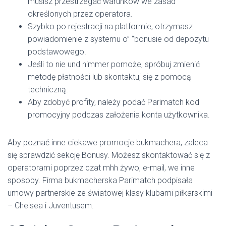
musisz przestrzegać warunków we zasad
określonych przez operatora.
Szybko po rejestracji na platformie, otrzymasz
powiadomienie z systemu o” “bonusie od depozytu
podstawowego.
Jeśli to nie und nimmer pomoże, spróbuj zmienić
metodę płatności lub skontaktuj się z pomocą
techniczną.
Aby zdobyć profity, należy podać Parimatch kod
promocyjny podczas założenia konta użytkownika.
Aby poznać inne ciekawe promocje bukmachera, zaleca
się sprawdzić sekcję Bonusy. Możesz skontaktować się z
operatorami poprzez czat mhh żywo, e-mail, we inne
sposoby. Firma bukmacherska Parimatch podpisała
umowy partnerskie ze światowej klasy klubami piłkarskimi
– Chelsea i Juventusem.