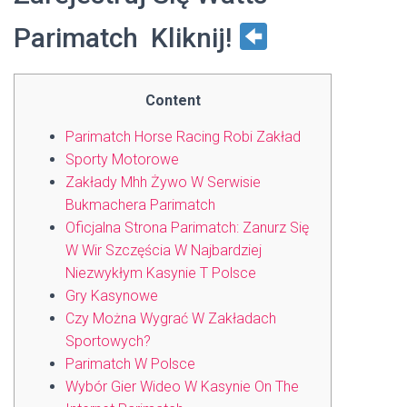
Parimatch
Kliknij!
Content
Parimatch Horse Racing Robi Zakład
Sporty Motorowe
Zakłady Mhh Żywo W Serwisie
Bukmachera Parimatch
Oficjalna Strona Parimatch: Zanurz Się
W Wir Szczęścia W Najbardziej
Niezwykłym Kasynie T Polsce
Gry Kasynowe
Czy Można Wygrać W Zakładach
Sportowych?
Parimatch W Polsce
Wybór Gier Wideo W Kasynie On The