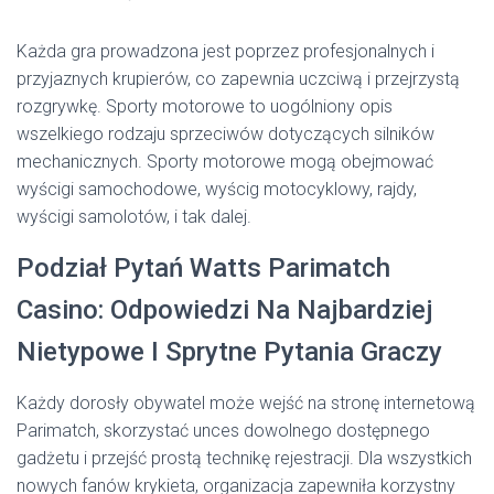
Każda gra prowadzona jest poprzez profesjonalnych i
przyjaznych krupierów, co zapewnia uczciwą i przejrzystą
rozgrywkę. Sporty motorowe to uogólniony opis
wszelkiego rodzaju sprzeciwów dotyczących silników
mechanicznych. Sporty motorowe mogą obejmować
wyścigi samochodowe, wyścig motocyklowy, rajdy,
wyścigi samolotów, i tak dalej.
Podział Pytań Watts Parimatch
Casino: Odpowiedzi Na Najbardziej
Nietypowe I Sprytne Pytania Graczy
Każdy dorosły obywatel może wejść na stronę internetową
Parimatch, skorzystać unces dowolnego dostępnego
gadżetu i przejść prostą technikę rejestracji. Dla wszystkich
nowych fanów krykieta, organizacja zapewniła korzystny