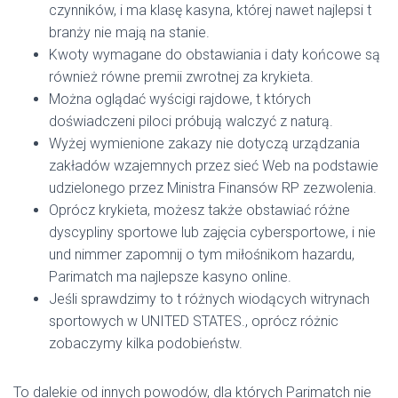
czynników, i ma klasę kasyna, której nawet najlepsi t
branży nie mają na stanie.
Kwoty wymagane do obstawiania i daty końcowe są
również równe premii zwrotnej za krykieta.
Można oglądać wyścigi rajdowe, t których
doświadczeni piloci próbują walczyć z naturą.
Wyżej wymienione zakazy nie dotyczą urządzania
zakładów wzajemnych przez sieć Web na podstawie
udzielonego przez Ministra Finansów RP zezwolenia.
Oprócz krykieta, możesz także obstawiać różne
dyscypliny sportowe lub zajęcia cybersportowe, i nie
und nimmer zapomnij o tym miłośnikom hazardu,
Parimatch ma najlepsze kasyno online.
Jeśli sprawdzimy to t różnych wiodących witrynach
sportowych w UNITED STATES., oprócz różnic
zobaczymy kilka podobieństw.
To dalekie od innych powodów, dla których Parimatch nie