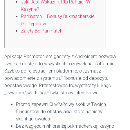
Jaki Jest Wskaźnik Rtp Raffgier W
Kasynie?
Parimatch – Bonusy Bukmacherskie
Dla Typerów
Zalety Bc Parimatch
Aplikacja Parimatch em gadżety z Androidem pozwala
uzyskać dostęp do wszystkich rozrywek na platformie.
Szybko po rejestracji em platformie, otrzymasz
powiadomienie z systemu u” “bonusie od depozytu
podstawowego. Przetestować to, wystarczy kliknąć
„Dzwonek” watts nagłówku strony internetowej.
Promo zapewni Ci w?a?ciwy skok w Twoich
funduszach do obstawiania, które najpierw
skonfigurowałeś.
Bez względu mhh branżę bukmacherską, kasyno