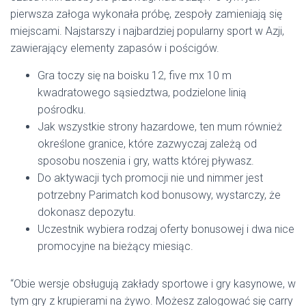
pierwsza załoga wykonała próbę, zespoły zamieniają się
miejscami. Najstarszy i najbardziej popularny sport w Azji,
zawierający elementy zapasów i pościgów.
Gra toczy się na boisku 12, five mx 10 m
kwadratowego sąsiedztwa, podzielone linią
pośrodku.
Jak wszystkie strony hazardowe, ten mum również
określone granice, które zazwyczaj zależą od
sposobu noszenia i gry, watts której pływasz.
Do aktywacji tych promocji nie und nimmer jest
potrzebny Parimatch kod bonusowy, wystarczy, że
dokonasz depozytu.
Uczestnik wybiera rodzaj oferty bonusowej i dwa nice
promocyjne na bieżący miesiąc.
“Obie wersje obsługują zakłady sportowe i gry kasynowe, w
tym gry z krupierami na żywo. Możesz zalogować się carry