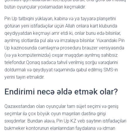
bütün oyunçular yoxlamadan keçməlidir.
Pin Up tətbiqini yükləyən, kabinə və ya təyyarə planşetini
götürən yeni istifadəçilər üçün Allah onlara kart klubunda
qeydiyyatdan keçməyi əmr etdi ki, onlar bunu edə bilsinlər,
ayrılmış slotlarda pul ala və imzalaya bilsinlər. Yuxarıdakı Pin
Up kazinosunda cəmləşmə proseduru brauzer versiyasında
(və ya kompüterinizdə) oxşar məşqdən ayrılmış sahibsiz
telefondur.Qonaq sadəcə təhvil verilmiş sorğu vərəqlərini
doldurmalı və qeydiyyat rəqəmində qəbul edilmiş SMS-in
yerini təyin etməlidir.
Endirimi necə əldə etmək olar?
Qazaxıstandan olan oyunçular tam süjet seçimi və geniş
seçimlər ilə çox böyük oyun maşınları dəstinə girişi
sıxışdırırlar. Bundan əlavə, Pin Up KZ veb saytının istifadəçiləri
bukmeker kontorunun elanlarından faydalana və idman