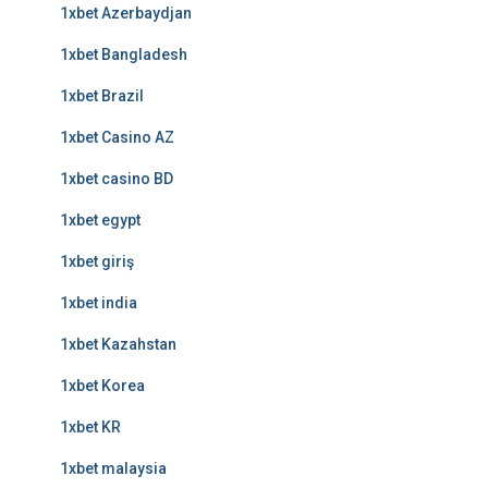
1xbet Azerbaydjan
1xbet Bangladesh
1xbet Brazil
1xbet Casino AZ
1xbet casino BD
1xbet egypt
1xbet giriş
1xbet india
1xbet Kazahstan
1xbet Korea
1xbet KR
1xbet malaysia