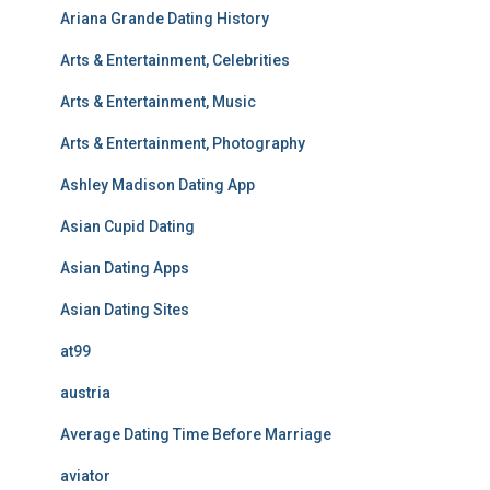
Ariana Grande Dating History
Arts & Entertainment, Celebrities
Arts & Entertainment, Music
Arts & Entertainment, Photography
Ashley Madison Dating App
Asian Cupid Dating
Asian Dating Apps
Asian Dating Sites
at99
austria
Average Dating Time Before Marriage
aviator