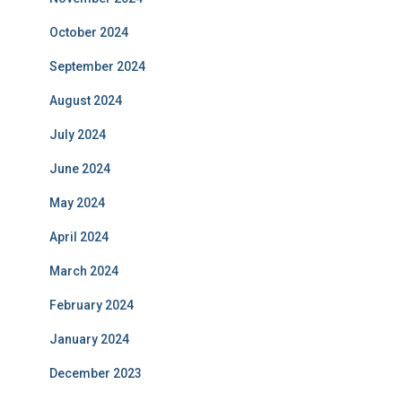
October 2024
September 2024
August 2024
July 2024
June 2024
May 2024
April 2024
March 2024
February 2024
January 2024
December 2023