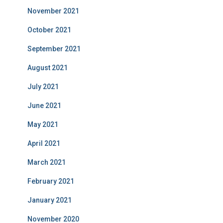
November 2021
October 2021
September 2021
August 2021
July 2021
June 2021
May 2021
April 2021
March 2021
February 2021
January 2021
November 2020