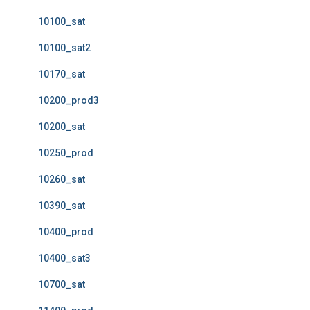
10100_sat
10100_sat2
10170_sat
10200_prod3
10200_sat
10250_prod
10260_sat
10390_sat
10400_prod
10400_sat3
10700_sat