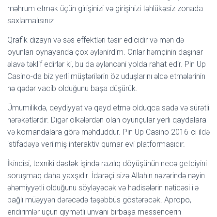
məhrum etmək üçün girişinizi və girişinizi təhlükəsiz zonada
saxlamalısınız.
Qrafik dizayn və səs effektləri təsir edicidir və mən də
oyunları oynayanda çox əylənirdim. Onlar həmçinin daşınar
əlavə təklif edirlər ki, bu da əyləncəni yolda rahat edir. Pin Up
Casino-da biz yerli müştərilərin öz uduşlarını əldə etmələrinin
nə qədər vacib olduğunu başa düşürük.
Ümumilikdə, qeydiyyat və qeyd etmə olduqca sadə və sürətli
hərəkətlərdir. Digər ölkələrdən olan oyunçular yerli qaydalara
və komandalara görə məhduddur. Pin Up Casino 2016-cı ildə
istifadəyə verilmiş interaktiv qumar evi platformasıdır.
İkincisi, texniki dəstək işində razılıq döyüşünün necə getdiyini
soruşmaq daha yaxşıdır. İdarəçi sizə Allahın nəzərində nəyin
əhəmiyyətli olduğunu söyləyəcək və hadisələrin nəticəsi ilə
bağlı müəyyən dərəcədə təşəbbüs göstərəcək. Apropo,
endirimlər üçün qiymətli ünvanı birbaşa messencerin