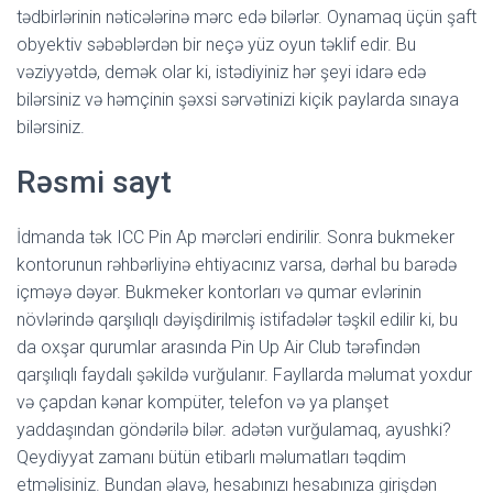
tədbirlərinin nəticələrinə mərc edə bilərlər. Oynamaq üçün şaft
obyektiv səbəblərdən bir neçə yüz oyun təklif edir. Bu
vəziyyətdə, demək olar ki, istədiyiniz hər şeyi idarə edə
bilərsiniz və həmçinin şəxsi sərvətinizi kiçik paylarda sınaya
bilərsiniz.
Rəsmi sayt
İdmanda tək ICC Pin Ap mərcləri endirilir. Sonra bukmeker
kontorunun rəhbərliyinə ehtiyacınız varsa, dərhal bu barədə
içməyə dəyər. Bukmeker kontorları və qumar evlərinin
növlərində qarşılıqlı dəyişdirilmiş istifadələr təşkil edilir ki, bu
da oxşar qurumlar arasında Pin Up Air Club tərəfindən
qarşılıqlı faydalı şəkildə vurğulanır. Fayllarda məlumat yoxdur
və çapdan kənar kompüter, telefon və ya planşet
yaddaşından göndərilə bilər. adətən vurğulamaq, ayushki?
Qeydiyyat zamanı bütün etibarlı məlumatları təqdim
etməlisiniz. Bundan əlavə, hesabınızı hesabınıza girişdən