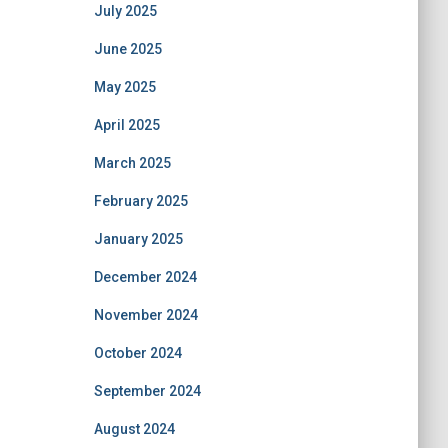
July 2025
June 2025
May 2025
April 2025
March 2025
February 2025
January 2025
December 2024
November 2024
October 2024
September 2024
August 2024