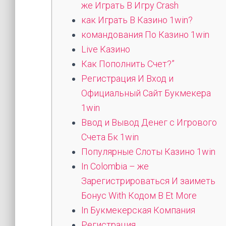
же Играть В Игру Crash
как Играть В Казино 1win?
командования По Казино 1win
Live Казино
Как Пополнить Счет?”
Регистрация И Вход и
Официальный Сайт Букмекера
1win
Ввод и Вывод Денег с Игрового
Счета Бк 1win
Популярные Слоты Казино 1win
In Colombia – же
Зарегистрироваться И заиметь
Бонус With Кодом B Et More
In Букмекерская Компания
Регистрация