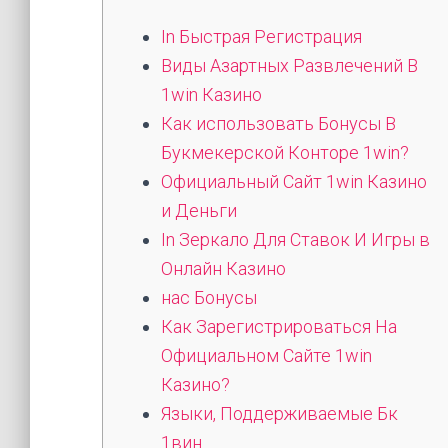
In Быстрая Регистрация
Виды Азартных Развлечений В
1win Казино
Как использовать Бонусы В
Букмекерской Конторе 1win?
Официальный Сайт 1win Казино
и Деньги
In Зеркало Для Ставок И Игры в
Онлайн Казино
нас Бонусы
Как Зарегистрироваться На
Официальном Сайте 1win
Казино?
Языки, Поддерживаемые Бк
1вин