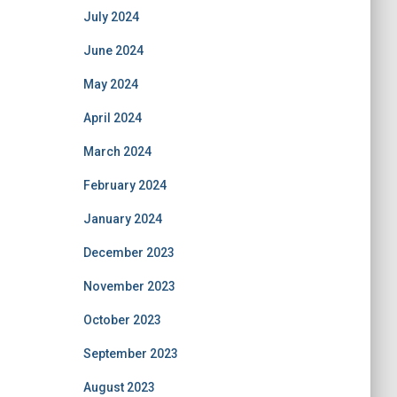
July 2024
June 2024
May 2024
April 2024
March 2024
February 2024
January 2024
December 2023
November 2023
October 2023
September 2023
August 2023