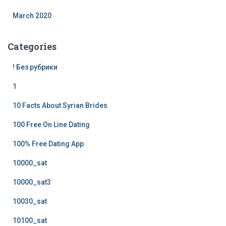
March 2020
Categories
! Без рубрики
1
10 Facts About Syrian Brides
100 Free On Line Dating
100% Free Dating App
10000_sat
10000_sat3
10030_sat
10100_sat