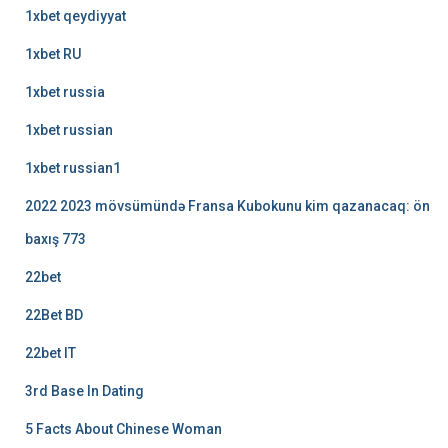
1xbet qeydiyyat
1xbet RU
1xbet russia
1xbet russian
1xbet russian1
2022 2023 mövsümündə Fransa Kubokunu kim qazanacaq: ön
baxış 773
22bet
22Bet BD
22bet IT
3rd Base In Dating
5 Facts About Chinese Woman