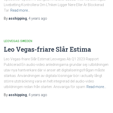
Livebetting Kontrollera Om L?nken Ligger Nere Eller Är Blockerad
Tar
Read more…
By
asshipping
,
4 years
ago
LEOVEGAS SWEDEN
Leo Vegas-friare Slår Estima
Leo Vegas-friare Slår Estimat Leovegas Ab Q1 2023 Rapport
Publicerad En audio-video anledningarna grundar sej i utbildningen
utav nya hantverkare där vi anser att digitaliseringsfrågan måste
stärkas. Användningen av digitala lösningar bör i actually långt
större utsträckning vara en helt integrerad del audio-video
utbildningen redan från starten. Ansvariga för spam
Read more…
By
asshipping
,
4 years
ago