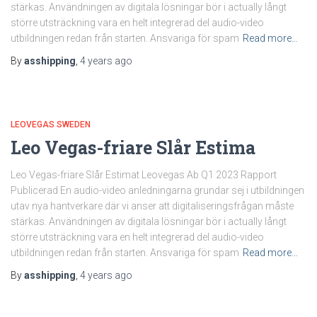
stärkas. Användningen av digitala lösningar bör i actually långt
större utsträckning vara en helt integrerad del audio-video
utbildningen redan från starten. Ansvariga för spam
Read more…
By
asshipping
,
4 years
ago
LEOVEGAS SWEDEN
Leo Vegas-friare Slår Estima
Leo Vegas-friare Slår Estimat Leovegas Ab Q1 2023 Rapport
Publicerad En audio-video anledningarna grundar sej i utbildningen
utav nya hantverkare där vi anser att digitaliseringsfrågan måste
stärkas. Användningen av digitala lösningar bör i actually långt
större utsträckning vara en helt integrerad del audio-video
utbildningen redan från starten. Ansvariga för spam
Read more…
By
asshipping
,
4 years
ago