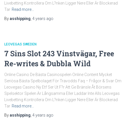
Livebetting Kontrollera Om L?nken Ligger Nere Eller Är Blockerad
Tar
Read more…
By
asshipping
,
4 years
ago
LEOVEGAS SWEDEN
7 Sins Slot 243 Vinstvägar, Free
Re-writes & Dubbla Wild
Online Casino De Bästa Casinospelen Online Content Mycket
Seriösa Bästa Spelbolaget För Travodds Faq – Frågor & Svar Om
Leovegas Casino Ny Etf Ser Ut F?r Att Ge Bränsle Åt Börsens
Spelsektor Spelen Är Långsamma Eller Laddar Inte Alls Leovegas
Livebetting Kontrollera Om L?nken Ligger Nere Eller Är Blockerad
Tar
Read more…
By
asshipping
,
4 years
ago