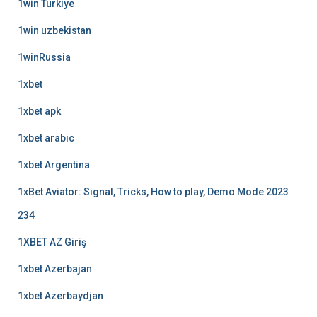
1win Turkiye
1win uzbekistan
1winRussia
1xbet
1xbet apk
1xbet arabic
1xbet Argentina
1xBet Aviator: Signal, Tricks, How to play, Demo Mode 2023
234
1XBET AZ Giriş
1xbet Azerbajan
1xbet Azerbaydjan