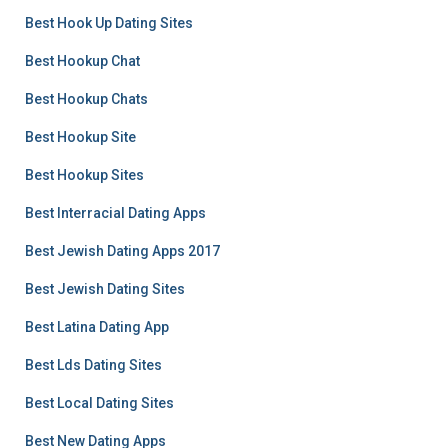
Best Hook Up Dating Sites
Best Hookup Chat
Best Hookup Chats
Best Hookup Site
Best Hookup Sites
Best Interracial Dating Apps
Best Jewish Dating Apps 2017
Best Jewish Dating Sites
Best Latina Dating App
Best Lds Dating Sites
Best Local Dating Sites
Best New Dating Apps