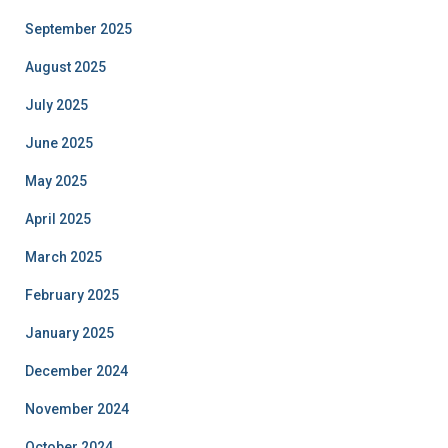
September 2025
August 2025
July 2025
June 2025
May 2025
April 2025
March 2025
February 2025
January 2025
December 2024
November 2024
October 2024