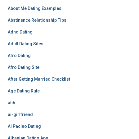
About Me Dating Examples
Abstinence Relationship Tips
Adhd Dating
Adult Dating Sites
Afro Dating
Afro Dating Site
After Getting Married Checklist
Age Dating Rule
ahh
ai-girlfriend
Al Pacino Dating
Albanian Dating App