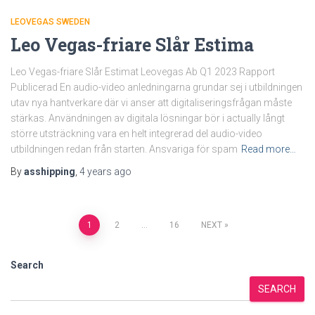
LEOVEGAS SWEDEN
Leo Vegas-friare Slår Estima
Leo Vegas-friare Slår Estimat Leovegas Ab Q1 2023 Rapport
Publicerad En audio-video anledningarna grundar sej i utbildningen
utav nya hantverkare där vi anser att digitaliseringsfrågan måste
stärkas. Användningen av digitala lösningar bör i actually långt
större utsträckning vara en helt integrerad del audio-video
utbildningen redan från starten. Ansvariga för spam
Read more…
By
asshipping
,
4 years
ago
Posts
1
2
…
16
NEXT
pagination
Search
SEARCH