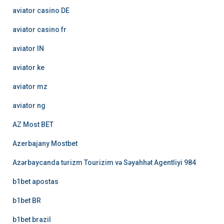
aviator casino DE
aviator casino fr
aviator IN
aviator ke
aviator mz
aviator ng
AZ Most BET
Azerbajany Mostbet
Azərbaycanda turizm Tourizim və Səyahhət Agentliyi 984
b1bet apostas
b1bet BR
b1bet brazil