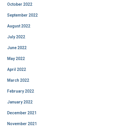
October 2022
September 2022
August 2022
July 2022
June 2022
May 2022
April 2022
March 2022
February 2022
January 2022
December 2021
November 2021