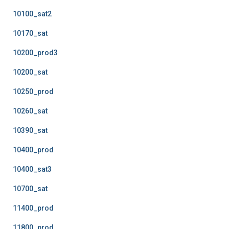
10100_sat2
10170_sat
10200_prod3
10200_sat
10250_prod
10260_sat
10390_sat
10400_prod
10400_sat3
10700_sat
11400_prod
11800_prod