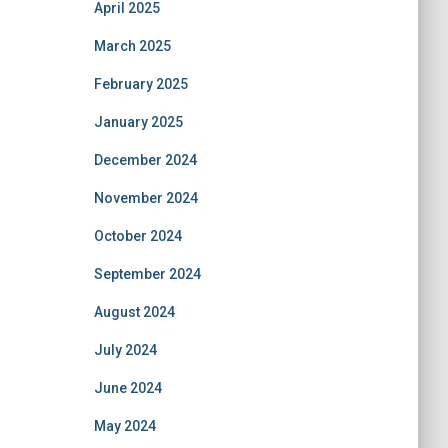
April 2025
March 2025
February 2025
January 2025
December 2024
November 2024
October 2024
September 2024
August 2024
July 2024
June 2024
May 2024