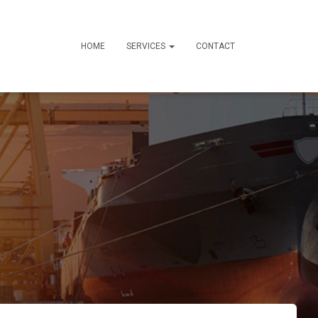
HOME
SERVICES
CONTACT