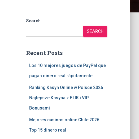
Search
SEARCH
Recent Posts
Los 10 mejores juegos de PayPal que
pagan dinero real rápidamente
Ranking Kasyn Online w Polsce 2026
Najlepsze Kasyna z BLIK i VIP
Bonusami
Mejores casinos online Chile 2026:
Top 15 dinero real