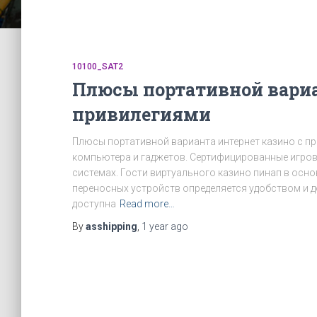
10100_SAT2
Плюсы портативной вариа
привилегиями
Плюсы портативной варианта интернет казино с п
компьютера и гаджетов. Сертифицированные игров
системах. Гости виртуального казино пинап в ос
переносных устройств определяется удобством и д
доступна
Read more…
By
asshipping
,
1 year
ago