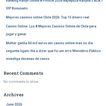
Ranking Kasyn Online w Polsce 2026 Najlepsze Kasyna z BLIK i
VIP Bonusami
Mejores casinos online Chile 2026: Top 15 dinero real
Casino Online: Los 8 Mejores Casinos Online de Chile para
jugar y ganar
Mulher ganha 60 mil euros em casino online mas no dia
seguinte ligam-lhe a dizer que foi um erro Ministério Público
investiga dezenas de casos
Recent Comments
No comments to show.
Archives
June 2026