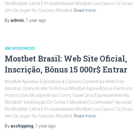
Na Mostbet: Linha E Probabilidades Mostbet Live Casino Cz Dicas
Afin De Jogar No Cassino Mostbet
Read more…
By
admin
,
1 year
ago
UNCATEGORIZED
Mostbet Brasil: Web Site Oficial,
Inscrição, Bônus 15 000r$ Entrar
Mostbet Apostas Esportivas & Cassino Content As Melhores
Apostas Online Aceite Os Bônus Mostbet Agora Bônus Electronic
Promoções Mostbet Brasil Como Fazer Uma Expresamente No
Mostbet? Verificação De Conta O Mostbet É Licenciado? Apostas
Na Mostbet: Linha E Probabilidades Mostbet Live Casino Cz Dicas
Afin De Jogar No Cassino Mostbet
Read more…
By
asshipping
,
1 year
ago