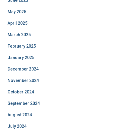
June 2025
May 2025
April 2025
March 2025
February 2025
January 2025
December 2024
November 2024
October 2024
September 2024
August 2024
July 2024