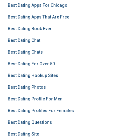
Best Dating Apps For Chicago
Best Dating Apps That Are Free
Best Dating Book Ever
Best Dating Chat
Best Dating Chats
Best Dating For Over 50
Best Dating Hookup Sites
Best Dating Photos
Best Dating Profile For Men
Best Dating Profiles For Females
Best Dating Questions
Best Dating Site