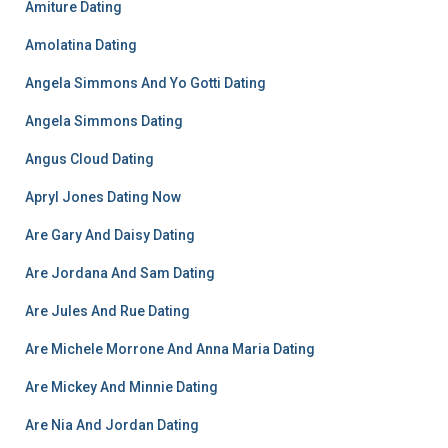
Amiture Dating
Amolatina Dating
Angela Simmons And Yo Gotti Dating
Angela Simmons Dating
Angus Cloud Dating
Apryl Jones Dating Now
Are Gary And Daisy Dating
Are Jordana And Sam Dating
Are Jules And Rue Dating
Are Michele Morrone And Anna Maria Dating
Are Mickey And Minnie Dating
Are Nia And Jordan Dating