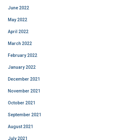
June 2022
May 2022
April 2022
March 2022
February 2022
January 2022
December 2021
November 2021
October 2021
September 2021
August 2021
July 2021