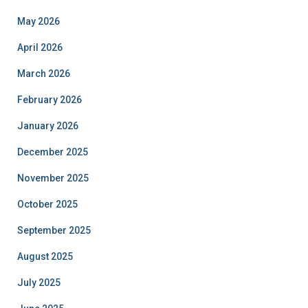
May 2026
April 2026
March 2026
February 2026
January 2026
December 2025
November 2025
October 2025
September 2025
August 2025
July 2025