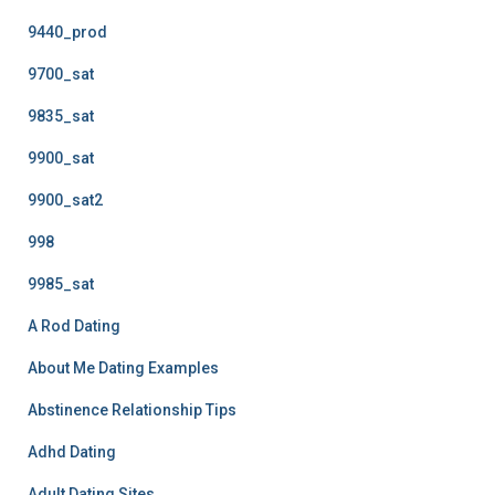
9440_prod
9700_sat
9835_sat
9900_sat
9900_sat2
998
9985_sat
A Rod Dating
About Me Dating Examples
Abstinence Relationship Tips
Adhd Dating
Adult Dating Sites