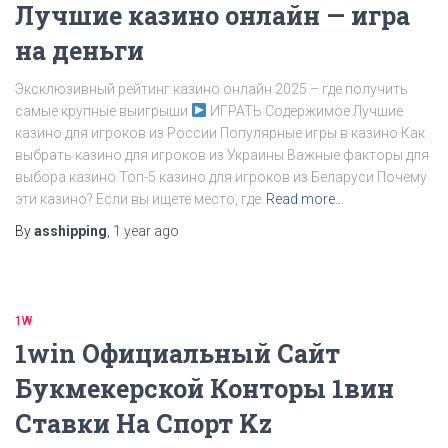
Лучшие казино онлайн — игра
на деньги
Эксклюзивный рейтинг казино онлайн 2025 – где получить
самые крупные выигрыши
ИГРАТЬ Содержимое Лучшие
казино для игроков из России Популярные игры в казино Как
выбрать казино для игроков из Украины Важные факторы для
выбора казино Топ-5 казино для игроков из Беларуси Почему
эти казино? Если вы ищете место, где
Read more…
By
asshipping
,
1 year
ago
1W
1win Официальный Сайт
Букмекерской Конторы 1вин
Ставки На Спорт Kz