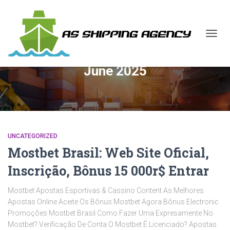
TOGG
NAVIG
June 2025
UNCATEGORIZED
Mostbet Brasil: Web Site Oficial,
Inscrição, Bônus 15 000r$ Entrar
Mostbet Apostas Esportivas & Cassino Content As Melhores
Apostas Online Aceite Os Bônus Mostbet Agora Bônus Electronic
Promoções Mostbet Brasil Como Fazer Uma Expresamente No
Mostbet? Verificação De Conta O Mostbet É Licenciado? Apostas