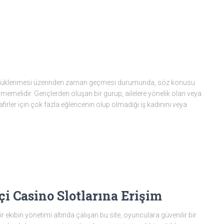
 yüklenmesi üzerinden zaman geçmesi durumunda, söz konusu
lmemelidir. Gençlerden oluşan bir gurup, ailelere yönelik olan veya
firler için çok fazla eğlencenin olup olmadığı iş kadınını veya
i Casino Slotlarına Erişim
ekibin yönetimi altında çalışan bu site, oyunculara güvenilir bir