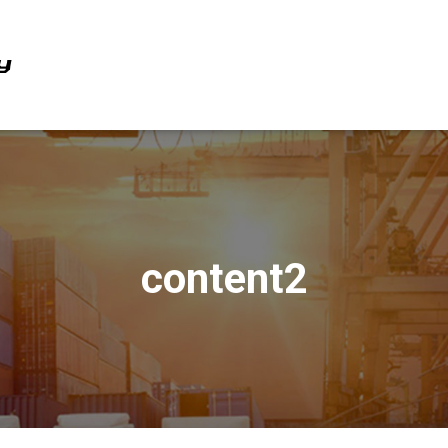
content2