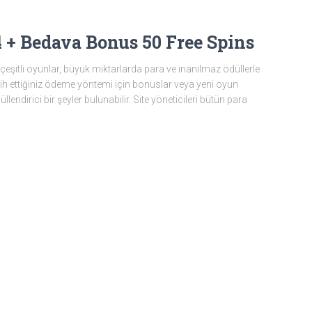
4 + Bedava Bonus 50 Free Spins
çeşitli oyunlar, büyük miktarlarda para ve inanılmaz ödüllerle
ih ettiğiniz ödeme yöntemi için bonuslar veya yeni oyun
endirici bir şeyler bulunabilir. Site yöneticileri bütün para