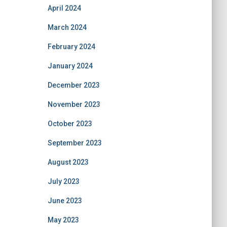
April 2024
March 2024
February 2024
January 2024
December 2023
November 2023
October 2023
September 2023
August 2023
July 2023
June 2023
May 2023