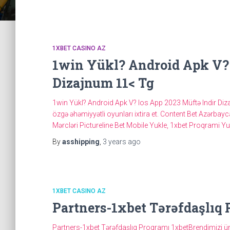
1XBET CASINO AZ
1win Yükl? Android Apk V? 
Dizajnum 11< Tg
1win Yükl? Android Apk V? Ios App 2023 Müftə Indir Diz
özgə əhəmiyyətli oyunları ixtira et. Content Bet Azərba
Mərcləri Pictureline Bet Mobile Yukle, 1xbet Proqrami Yuk
By
asshipping
,
3 years
ago
1XBET CASINO AZ
Partners-1xbet Tərəfdaşlıq 
Partners-1xbet Tərəfdaşlıq Proqramı 1xbetBrendimizi ü