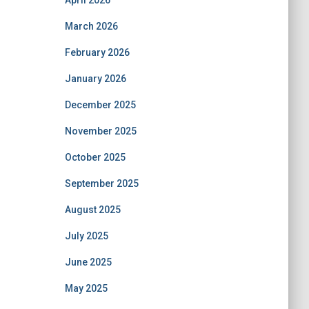
April 2026
March 2026
February 2026
January 2026
December 2025
November 2025
October 2025
September 2025
August 2025
July 2025
June 2025
May 2025