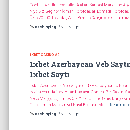
Content ətraflı Hesabatlar Alətlər Sərbəst Marketinq Al
Niyə Bizi Seçirlər? İdman Tərəfdaşları Etimadli Tərəf
Üzrə 20000 Tərəfdaş Artıq Bizimlə Çalışır Məhsullarımı
By
asshipping
,
3 years
ago
1XBET CASINO AZ
1xbet Azerbaycan Veb Sayt
1xbet Saytı
1xbet Azerbaycan Veb Saytında ᐅ Azərbaycanda Rəsmi 
ekvivalentində 1 avrodan başlayır. Content Bet Rəsmi S
Necə Maliyyələşdirmək Olar? Bet Online Bahis Dünyasını
Giriş, Idman Mərclər Bet Kayıt Bonusu Mobil
Read mor
By
asshipping
,
3 years
ago