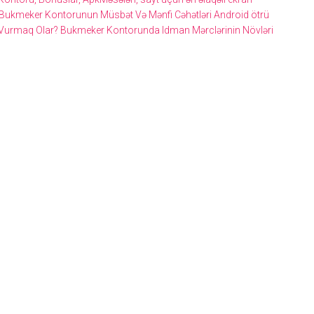
t Bukmeker Kontorunun Müsbət Və Mənfi Cəhətləri Android ötrü
 Vurmaq Olar? Bukmeker Kontorunda Idman Mərclərinin Növləri