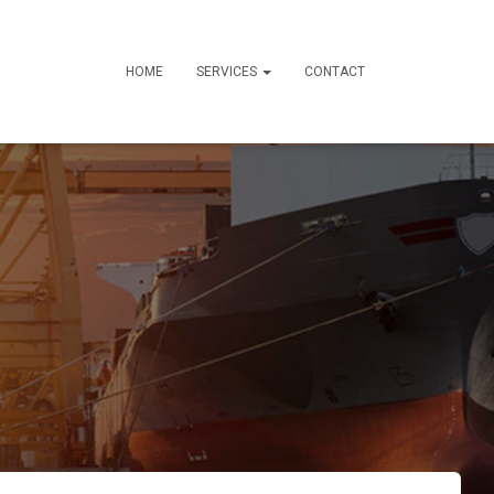
HOME
SERVICES
CONTACT