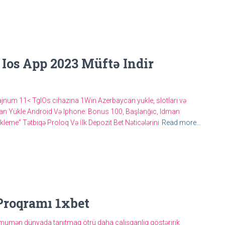
Ios App 2023 Müftə Indir
ajnum 11< TgIOs cihazına 1Win Azerbaycan yukle, slotları və
ycan Yükle Android Və Iphone: Bonus 100, Başlanğıc, Idman
leme” Tətbiqə Proloq Və İlk Depozit Bet Nəticələrini
Read more…
Proqramı 1xbet
mumən dünyada tanıtmaq ötrü daha çalişqanliq göstəririk