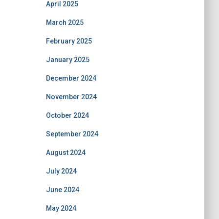
April 2025
March 2025
February 2025
January 2025
December 2024
November 2024
October 2024
September 2024
August 2024
July 2024
June 2024
May 2024