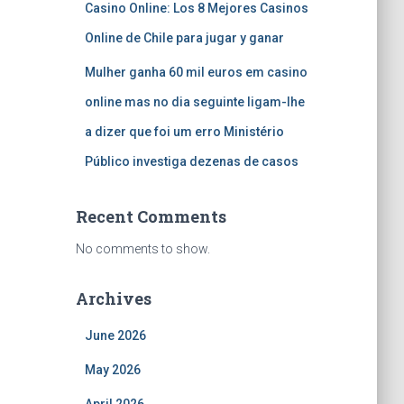
Casino Online: Los 8 Mejores Casinos
Online de Chile para jugar y ganar
Mulher ganha 60 mil euros em casino
online mas no dia seguinte ligam-lhe
a dizer que foi um erro Ministério
Público investiga dezenas de casos
Recent Comments
No comments to show.
Archives
June 2026
May 2026