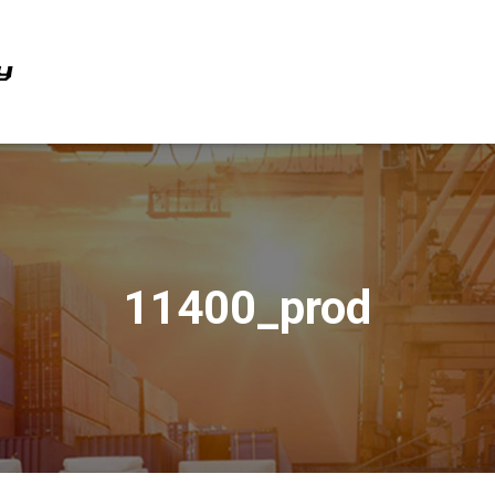
11400_prod