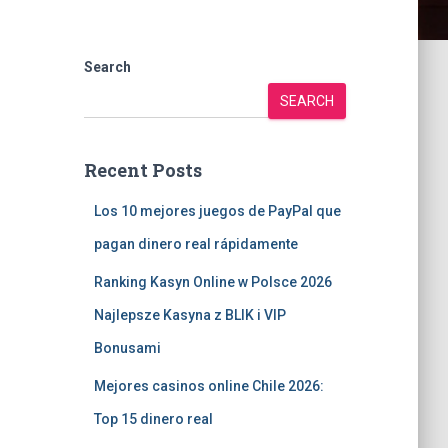
Search
SEARCH
Recent Posts
Los 10 mejores juegos de PayPal que
pagan dinero real rápidamente
Ranking Kasyn Online w Polsce 2026
Najlepsze Kasyna z BLIK i VIP
Bonusami
Mejores casinos online Chile 2026:
Top 15 dinero real