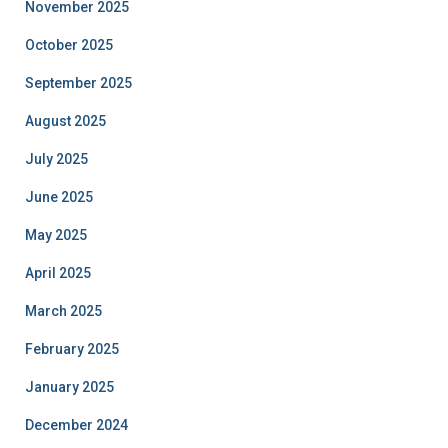
November 2025
October 2025
September 2025
August 2025
July 2025
June 2025
May 2025
April 2025
March 2025
February 2025
January 2025
December 2024