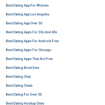
Best Dating App For Widows
Best Dating App Los Angeles
Best Dating App Over 50
Best Dating Apps For 30s And 40s
Best Dating Apps For Android Free
Best Dating Apps For Chicago
Best Dating Apps That Are Free
Best Dating Book Ever
Best Dating Chat
Best Dating Chats
Best Dating For Over 50
Best Dating Hookup Sites