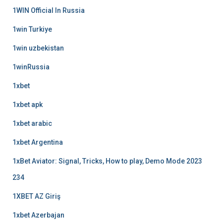
1WIN Official In Russia
1win Turkiye
1win uzbekistan
1winRussia
1xbet
1xbet apk
1xbet arabic
1xbet Argentina
1xBet Aviator: Signal, Tricks, How to play, Demo Mode 2023
234
1XBET AZ Giriş
1xbet Azerbajan