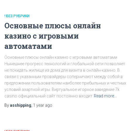
! БЕЗ РУБРИКИ
Основные плюсы онлайн
казино с игровыми
автоматами
Основные плюсы онлайн казино с игровыми автоматами
Нынешнее прогресс технологий и глобальной сети позволяет
не покидать жилище из дома для визита в онлайн-казино. В
связи с указанным провайдеры соперничают между собой в
предложении пользователям наиболее прибыльных и честных
условий азартной игры. Виртуальное игорное заведение 7k
casino официальный сайт постоянно входит
Read more…
By
asshipping
,
1 year
ago