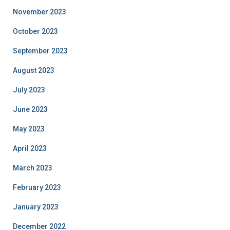
November 2023
October 2023
September 2023
August 2023
July 2023
June 2023
May 2023
April 2023
March 2023
February 2023
January 2023
December 2022