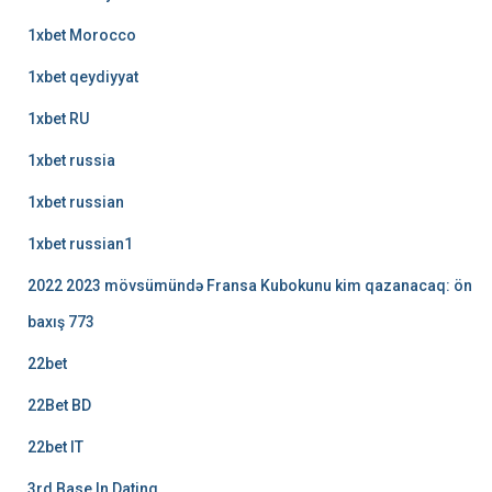
1xbet Morocco
1xbet qeydiyyat
1xbet RU
1xbet russia
1xbet russian
1xbet russian1
2022 2023 mövsümündə Fransa Kubokunu kim qazanacaq: ön
baxış 773
22bet
22Bet BD
22bet IT
3rd Base In Dating