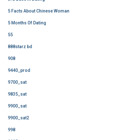
5 Facts About Chinese Woman
5 Months Of Dating
55
888starz bd
908
9440_prod
9700_sat
9835_sat
9900_sat
9900_sat2
998