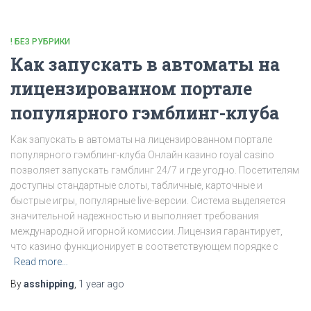
! БЕЗ РУБРИКИ
Как запускать в автоматы на
лицензированном портале
популярного гэмблинг-клуба
Как запускать в автоматы на лицензированном портале
популярного гэмблинг-клуба Онлайн казино royal casino
позволяет запускать гэмблинг 24/7 и где угодно. Посетителям
доступны стандартные слоты, табличные, карточные и
быстрые игры, популярные live-версии. Система выделяется
значительной надежностью и выполняет требования
международной игорной комиссии. Лицензия гарантирует,
что казино функционирует в соответствующем порядке с
Read more…
By
asshipping
,
1 year
ago