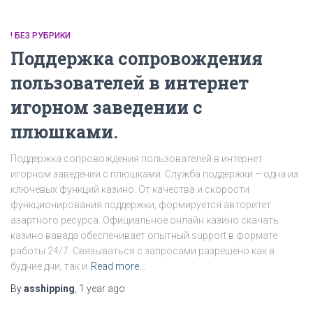
! БЕЗ РУБРИКИ
Поддержка сопровождения
пользователей в интернет
игорном заведении с
плюшками.
Поддержка сопровождения пользователей в интернет
игорном заведении с плюшками. Служба поддержки – одна из
ключевых функций казино. От качества и скорости
функционирования поддержки, формируется авторитет
азартного ресурса. Официальное онлайн казино скачать
казино вавада обеспечивает опытный support в формате
работы 24/7. Связываться с запросами разрешено как в
будние дни, так и
Read more…
By
asshipping
,
1 year
ago