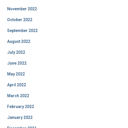
November 2022
October 2022
September 2022
August 2022
July 2022
June 2022
May 2022
April 2022
March 2022
February 2022
January 2022