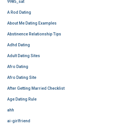
9985_sat
A Rod Dating
About Me Dating Examples
Abstinence Relationship Tips
Adhd Dating
Adult Dating Sites
Afro Dating
Afro Dating Site
After Getting Married Checklist
Age Dating Rule
ahh
ai-girlfriend