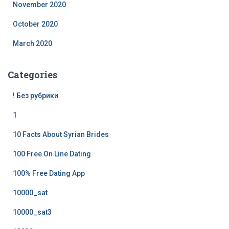
November 2020
October 2020
March 2020
Categories
! Без рубрики
1
10 Facts About Syrian Brides
100 Free On Line Dating
100% Free Dating App
10000_sat
10000_sat3