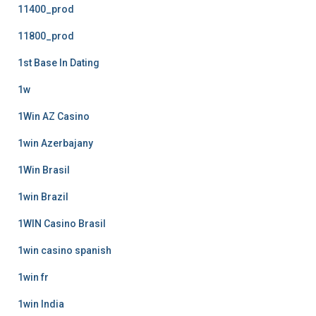
11400_prod
11800_prod
1st Base In Dating
1w
1Win AZ Casino
1win Azerbajany
1Win Brasil
1win Brazil
1WIN Casino Brasil
1win casino spanish
1win fr
1win India