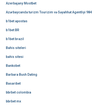
Azerbajany Mostbet
Azərbaycanda turizm Tourizim və Səyahhət Agentliyi 984
b1bet apostas
b1bet BR
b1bet brazil
Bahis siteleri
bahis sitesi
Bankobet
Barbara Bush Dating
Basaribet
bbrbet colombia
bbrbet mx