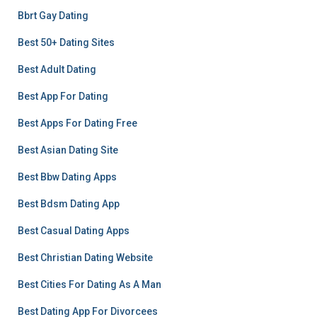
Bbrt Gay Dating
Best 50+ Dating Sites
Best Adult Dating
Best App For Dating
Best Apps For Dating Free
Best Asian Dating Site
Best Bbw Dating Apps
Best Bdsm Dating App
Best Casual Dating Apps
Best Christian Dating Website
Best Cities For Dating As A Man
Best Dating App For Divorcees