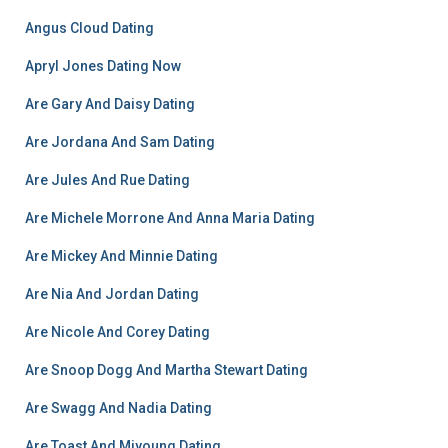
Angus Cloud Dating
Apryl Jones Dating Now
Are Gary And Daisy Dating
Are Jordana And Sam Dating
Are Jules And Rue Dating
Are Michele Morrone And Anna Maria Dating
Are Mickey And Minnie Dating
Are Nia And Jordan Dating
Are Nicole And Corey Dating
Are Snoop Dogg And Martha Stewart Dating
Are Swagg And Nadia Dating
Are Toast And Miyoung Dating