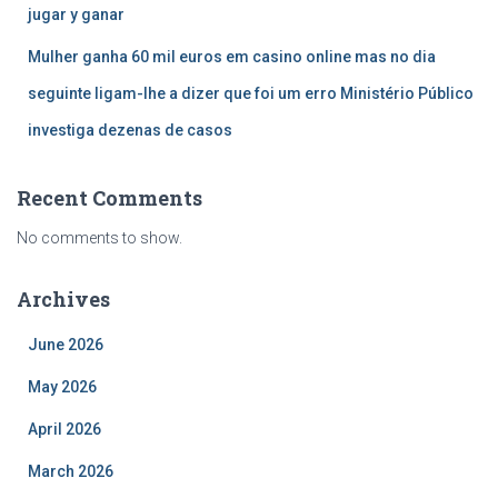
jugar y ganar
Mulher ganha 60 mil euros em casino online mas no dia
seguinte ligam-lhe a dizer que foi um erro Ministério Público
investiga dezenas de casos
Recent Comments
No comments to show.
Archives
June 2026
May 2026
April 2026
March 2026