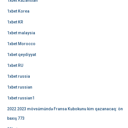
1xbet Kazahstan
1xbet Korea
1xbet KR
1xbet malaysia
1xbet Morocco
1xbet qeydiyyat
1xbet RU
1xbet russia
1xbet russian
1xbet russian1
2022 2023 mövsümündə Fransa Kubokunu kim qazanacaq: ön
baxış 773