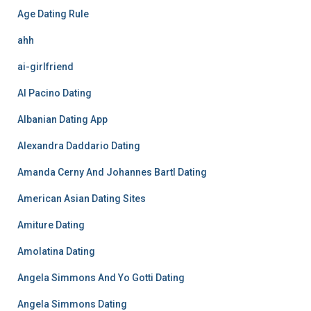
Age Dating Rule
ahh
ai-girlfriend
Al Pacino Dating
Albanian Dating App
Alexandra Daddario Dating
Amanda Cerny And Johannes Bartl Dating
American Asian Dating Sites
Amiture Dating
Amolatina Dating
Angela Simmons And Yo Gotti Dating
Angela Simmons Dating