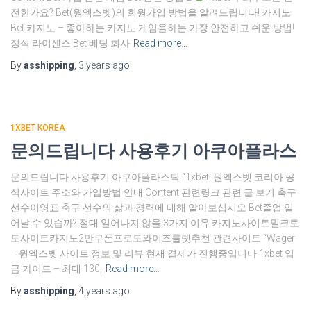
전한가요? Bet(원엑스벳)의 회원가입 방법을 알려드립니다! 카지노
Bet 카지노 – 좋아하는 카지노 게임을하는 가장 안전하고 쉬운 방법!
정식 라이센스 Bet 베팅 회사
Read more…
By
asshipping
,
3 years
ago
1XBET KOREA
문의드립니다 사용후기 아쿠아플라스
문의드립니다 사용후기 아쿠아플라스틱 “1xbet ️ 원엑스벳 코리아 공
식사이트 주소와 가입방법 안내 Content 관련링크 관련 글 보기 축구
선수이영표 축구 선수의 삶과 경력에 대해 알아보십시오 Bet졸업 일
어날 수 있습까? 절대 일어나지 않을 3가지 이유 카지노사이트밀크토
토사이트카지노2만쿠폰프로토와이즈룰렛추천 관련사이트 “Wager
– 원엑스벳 사이트 정보 및 리뷰 현재 결제가 진행중입니다 1xbet 입
금 가이드 – 최대 130,
Read more…
By
asshipping
,
4 years
ago