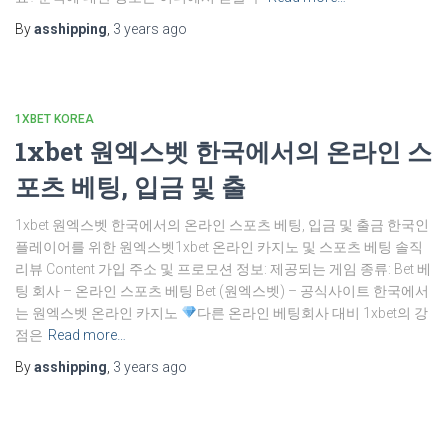
By
asshipping
,
3 years
ago
1XBET KOREA
1xbet 원엑스벳 한국에서의 온라인 스
포츠 베팅, 입금 및 출
1xbet 원엑스벳 한국에서의 온라인 스포츠 베팅, 입금 및 출금 한국인
플레이어를 위한 원엑스벳1xbet 온라인 카지노 및 스포츠 베팅 솔직
리뷰 Content 가입 주소 및 프로모션 정보: 제공되는 게임 종류: Bet 베
팅 회사 – 온라인 스포츠 베팅 Bet (원엑스벳) – 공식사이트 한국에서
는 원엑스벳 온라인 카지노
다른 온라인 베팅회사 대비 1xbet의 강
점은
Read more…
By
asshipping
,
3 years
ago