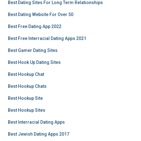
Best Dating Sites For Long Term Relationships
Best Dating Website For Over 50
Best Free Dating App 2022
Best Free Interracial Dating Apps 2021
Best Gamer Dating Sites
Best Hook Up Dating Sites
Best Hookup Chat
Best Hookup Chats
Best Hookup Site
Best Hookup Sites
Best Interracial Dating Apps
Best Jewish Dating Apps 2017