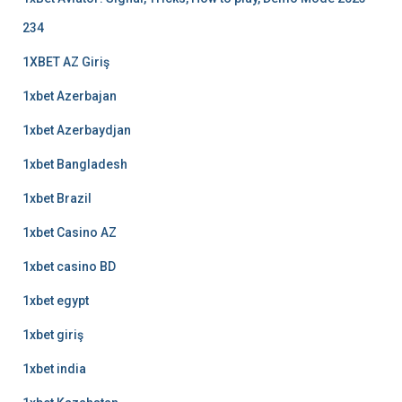
234
1XBET AZ Giriş
1xbet Azerbajan
1xbet Azerbaydjan
1xbet Bangladesh
1xbet Brazil
1xbet Casino AZ
1xbet casino BD
1xbet egypt
1xbet giriş
1xbet india