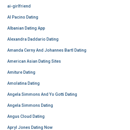
ai-girlfriend
Al Pacino Dating
Albanian Dating App
Alexandra Daddario Dating
Amanda Cerny And Johannes Bartl Dating
American Asian Dating Sites
Amiture Dating
Amolatina Dating
Angela Simmons And Yo Gotti Dating
Angela Simmons Dating
Angus Cloud Dating
Apryl Jones Dating Now