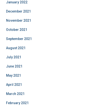
January 2022
December 2021
November 2021
October 2021
September 2021
August 2021
July 2021
June 2021
May 2021
April 2021
March 2021
February 2021