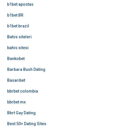
b1bet apostas
b1bet BR
b1bet brazil
Bahis siteleri
bahis sitesi
Bankobet
Barbara Bush Dating
Basaribet
bbrbet colombia
bbrbet mx
Bbrt Gay Dating
Best 50+ Dating Sites