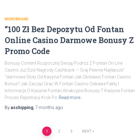
MONOBRAND
“100 Zł Bez Depozytu Od Fontan
Online Casino Darmowe Bonusy Z
Promo Code
Bonusy Content Rozpocznij Swoją Podróż Z Fontan On Line
Casino Już Dziś Nagrody Cashback — Graj Pewnie Najlepsze”
“darmowe Sloty Od Kasyna Fontan Jak Obstawić Fontan Casino
Bonus? Jak Zacząć Grać W Fontan Casino Ciekawe Fakty I
Informacje O Kasynie Fontan Atrakcyjne Bonusy T Kasynie Fontan
Proces Rejestracji Krok Po
Read more…
By
asshipping
,
7 months
ago
Posts
1
2
3
NEXT