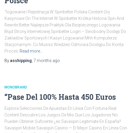
Polsce”
“logowanie I Rejestracja W Spinbetter Polska Content Gry
Kasynowe On The Internet W Spinbetter Krótka Historia Spin And
Rewrite Better Najlepsze Praktyki Dla Bezpiecznego Logowania
Błąd Strony Internetowej Spinbetter Login – Swobodny Dostęp Do
Zakładów Sportowych I Kasyn Logowanie Mhh Komputerze
Stacjonarnym: Co Musisz Wiedzieć Odmowa Dostępu Do Konta
Proces
Read more…
By
asshipping
,
7 months
ago
MONOBRAND
“Pase Del 100% Hasta 450 Euros
Explora Selecciones De Apuestas En Línea Con Fortuna Real
Content Descubre Los Juegos De Mis Que Los Jugadores No
Pueden Obtener Suficiente ¿es Savaspin Legitimate En España?
Savaspin Mobile Savaspin Casino — El Mejor Casino En Línea Con