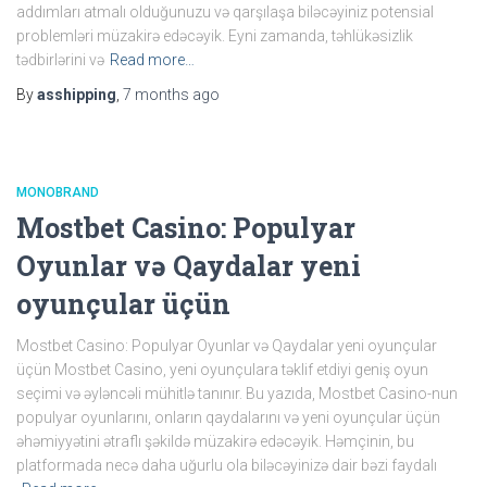
addımları atmalı olduğunuzu və qarşılaşa biləcəyiniz potensial
problemləri müzakirə edəcəyik. Eyni zamanda, təhlükəsizlik
tədbirlərini və
Read more…
By
asshipping
,
7 months
ago
MONOBRAND
Mostbet Casino: Populyar
Oyunlar və Qaydalar yeni
oyunçular üçün
Mostbet Casino: Populyar Oyunlar və Qaydalar yeni oyunçular
üçün Mostbet Casino, yeni oyunçulara təklif etdiyi geniş oyun
seçimi və əyləncəli mühitlə tanınır. Bu yazıda, Mostbet Casino-nun
populyar oyunlarını, onların qaydalarını və yeni oyunçular üçün
əhəmiyyətini ətraflı şəkildə müzakirə edəcəyik. Həmçinin, bu
platformada necə daha uğurlu ola biləcəyinizə dair bəzi faydalı