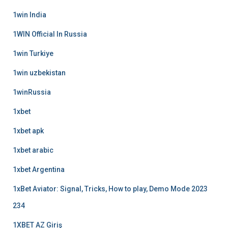
1win India
1WIN Official In Russia
1win Turkiye
1win uzbekistan
1winRussia
1xbet
1xbet apk
1xbet arabic
1xbet Argentina
1xBet Aviator: Signal, Tricks, How to play, Demo Mode 2023
234
1XBET AZ Giriş