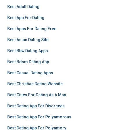
Best Adult Dating
Best App For Dating
Best Apps For Dating Free
Best Asian Dating Site
Best Bbw Dating Apps
Best Bdsm Dating App
Best Casual Dating Apps
Best Christian Dating Website
Best Cities For Dating As A Man
Best Dating App For Divorcees
Best Dating App For Polyamorous
Best Dating App For Polyamory