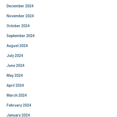
December 2024
November 2024
October 2024
September 2024
August 2024
July 2024
June 2024
May 2024
April 2024
March 2024
February 2024
January 2024