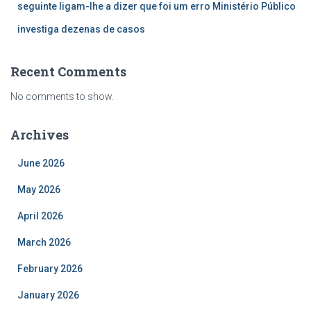
seguinte ligam-lhe a dizer que foi um erro Ministério Público
investiga dezenas de casos
Recent Comments
No comments to show.
Archives
June 2026
May 2026
April 2026
March 2026
February 2026
January 2026