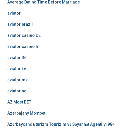
Average Dating Time Before Marriage
aviator
aviator brazil
aviator casino DE
aviator casino fr
aviator IN
aviator ke
aviator mz
aviator ng
AZ Most BET
Azerbajany Mostbet
Azərbaycanda turizm Tourizim və Səyahhət Agentliyi 984