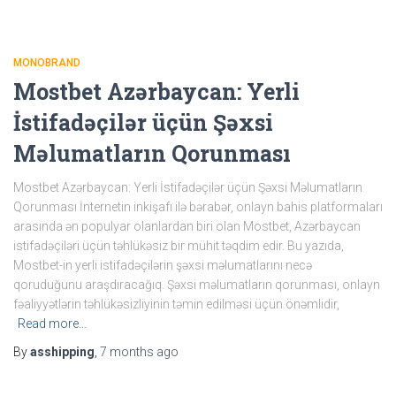
MONOBRAND
Mostbet Azərbaycan: Yerli
İstifadəçilər üçün Şəxsi
Məlumatların Qorunması
Mostbet Azərbaycan: Yerli İstifadəçilər üçün Şəxsi Məlumatların
Qorunması İnternetin inkişafı ilə bərabər, onlayn bahis platformaları
arasında ən populyar olanlardan biri olan Mostbet, Azərbaycan
istifadəçiləri üçün təhlükəsiz bir mühit təqdim edir. Bu yazıda,
Mostbet-in yerli istifadəçilərin şəxsi məlumatlarını necə
qoruduğunu araşdıracağıq. Şəxsi məlumatların qorunması, onlayn
fəaliyyətlərin təhlükəsizliyinin təmin edilməsi üçün önəmlidir,
Read more…
By
asshipping
,
7 months
ago