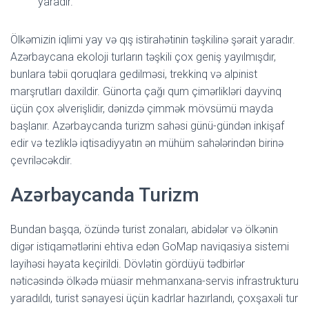
yaradır.
Ölkəmizin iqlimi yay və qış istirahətinin təşkilinə şərait yaradır.
Azərbaycana ekoloji turların təşkili çox geniş yayılmışdır,
bunlara təbii qoruqlara gedilməsi, trekkinq və alpinist
marşrutları daxildir. Günorta çağı qum çimərlikləri dayvinq
üçün çox əlverişlidir, dənizdə çimmək mövsümü mayda
başlanır. Azərbaycanda turizm sahəsi günü-gündən inkişaf
edir və tezliklə iqtisadiyyatın ən mühüm sahələrindən birinə
çevriləcəkdir.
Azərbaycanda Turizm
Bundan başqa, özündə turist zonaları, abidələr və ölkənin
digər istiqamətlərini ehtiva edən GoMap naviqasiya sistemi
layihəsi həyata keçirildi. Dövlətin gördüyü tədbirlər
nəticəsində ölkədə müasir mehmanxana-servis infrastrukturu
yaradıldı, turist sənayesi üçün kadrlar hazırlandı, çoxşaxəli tur