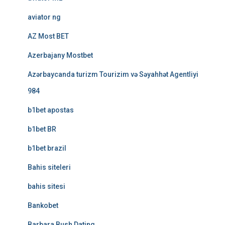
aviator ng
AZ Most BET
Azerbajany Mostbet
Azərbaycanda turizm Tourizim və Səyahhət Agentliyi
984
b1bet apostas
b1bet BR
b1bet brazil
Bahis siteleri
bahis sitesi
Bankobet
Barbara Bush Dating