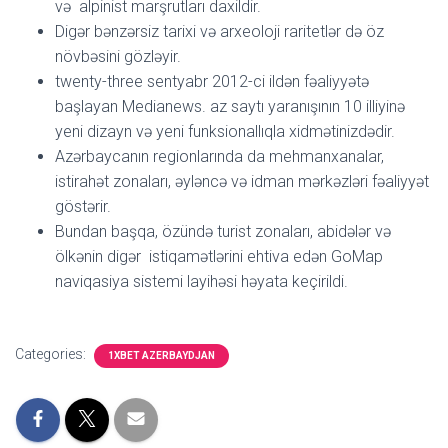
və alpinist marşrutları daxildir.
Digər bənzərsiz tarixi və arxeoloji raritetlər də öz
növbəsini gözləyir.
twenty-three sentyabr 2012-ci ildən fəaliyyətə
başlayan Medianews. az saytı yaranışının 10 illiyinə
yeni dizayn və yeni funksionallıqla xidmətinizdədir.
Azərbaycanın regionlarında da mehmanxanalar,
istirahət zonaları, əyləncə və idman mərkəzləri fəaliyyət
göstərir.
Bundan başqa, özündə turist zonaları, abidələr və
ölkənin digər istiqamətlərini ehtiva edən GoMap
naviqasiya sistemi layihəsi həyata keçirildi.
Categories:
1XBET AZERBAYDJAN