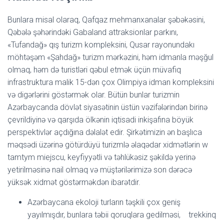
Bunlara misal olaraq, Qafqaz mehmanxanalar şəbəkəsini,
Qəbələ şəhərindəki Gabaland attraksionlar parkını,
«Tufandağ» qış turizm kompleksini, Qusar rayonundakı
möhtəşəm «Şahdağ» turizm mərkəzini, həm idmanla məşğul
olmaq, həm də turistləri qəbul etmək üçün müvafiq
infrastruktura malik 15-dən çox Olimpiya idman kompleksini
və digərlərini göstərmək olar. Bütün bunlar turizmin
Azərbaycanda dövlət siyasətinin üstün vəzifələrindən birinə
çevrildiyinə və qarşıda ölkənin iqtisadi inkişafına böyük
perspektivlər açdığına dəlalət edir. Şirkətimizin ən başlıca
məqsədi üzərinə götürdüyü turizmlə əlaqədar xidmətlərin w
tamtym miejscu, keyfiyyətli və təhlükəsiz şəkildə yerinə
yetirilməsinə nail olmaq və müştərilərimizə son dərəcə
yüksək xidmət göstərməkdən ibarətdir.
Azərbaycana ekoloji turların təşkili çox geniş
yayılmışdır, bunlara təbii qoruqlara gedilməsi, trekkinq