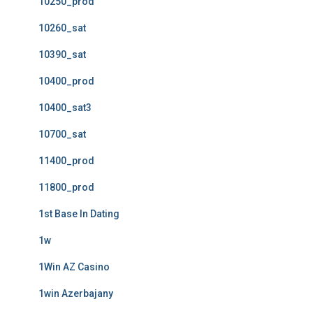
10250_prod
10260_sat
10390_sat
10400_prod
10400_sat3
10700_sat
11400_prod
11800_prod
1st Base In Dating
1w
1Win AZ Casino
1win Azerbajany