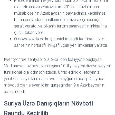
Prezident İlham Əliyev tərəfindən 2011-ci ilin Turizm İli
elan etməsi və «Eurovision -2012» nüfuzlu mahnı
müsabiqəsinin Azərbaycanın paytaxtında keçirilməsi
bütün dünyadan turistlərin ölkəmizə axışması üçün
şərait yaratdı və ölkənin turizm sənayesinin inkişafına
güclü təkan verdi.
O dövrdə əldə edilmiş sosial-iqtisadi təcrübə turizm
sahəsinin hərtərəfli inkişafı üçün yeni imkanlar yaratdı.
twenty-three sentyabr 2012-ci ildən fəaliyyətə başlayan
Medianews. az saytı yaranışının 10 illiyinə yeni dizayn və yeni
funksionallıqla xidmətinizdədir. Ümid edirik ki, etdiyimiz
yeniliklər izləyicilərimizin zövqünə uyğun olacaq. Dünyada
mövcud olan eleven iqlim qurşağından 9-u Azərbaycanın
ərazisindədir.
Suriya Üzrə Danışıqların Növbəti
Raundu Keçirilib