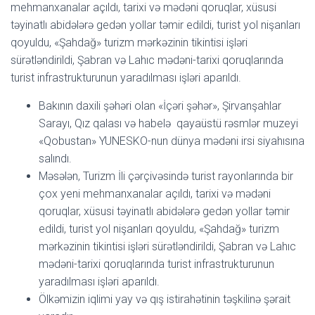
mehmanxanalar açıldı, tarixi və mədəni qoruqlar, xüsusi
təyinatlı abidələrə gedən yollar təmir edildi, turist yol nişanları
qoyuldu, «Şahdağ» turizm mərkəzinin tikintisi işləri
sürətləndirildi, Şabran və Lahıc mədəni-tarixi qoruqlarında
turist infrastrukturunun yaradılması işləri aparıldı.
Bakının daxili şəhəri olan «İçəri şəhər», Şirvanşahlar
Sarayı, Qız qalası və habelə qayaüstü rəsmlər muzeyi
«Qobustan» YUNESKO-nun dünya mədəni irsi siyahısına
salındı.
Məsələn, Turizm İli çərçivəsində turist rayonlarında bir
çox yeni mehmanxanalar açıldı, tarixi və mədəni
qoruqlar, xüsusi təyinatlı abidələrə gedən yollar təmir
edildi, turist yol nişanları qoyuldu, «Şahdağ» turizm
mərkəzinin tikintisi işləri sürətləndirildi, Şabran və Lahıc
mədəni-tarixi qoruqlarında turist infrastrukturunun
yaradılması işləri aparıldı.
Ölkəmizin iqlimi yay və qış istirahətinin təşkilinə şərait