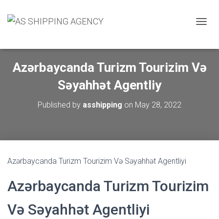
T
O
G
G
Azərbaycanda Turizm Tourizim Və
L
E
Səyahhət Agentliy
N
A
V
Published by
asshipping
on
May 28, 2022
I
G
A
T
I
O
Azərbaycanda Turizm Tourizim Və Səyahhət Agentliyi
N
Azərbaycanda Turizm Tourizim
Və Səyahhət Agentliyi