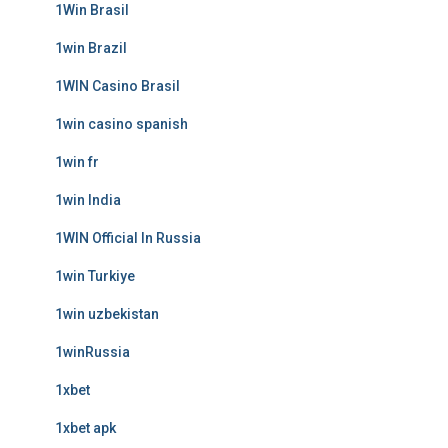
1Win Brasil
1win Brazil
1WIN Casino Brasil
1win casino spanish
1win fr
1win India
1WIN Official In Russia
1win Turkiye
1win uzbekistan
1winRussia
1xbet
1xbet apk