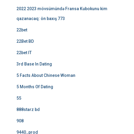
2022 2023 mövsümündə Fransa Kubokunu kim
qazanacaq: ön baxış 773
22bet
22Bet BD
22bet IT
3rd Base In Dating
5 Facts About Chinese Woman
5 Months Of Dating
55
888starz bd
908
9440_prod