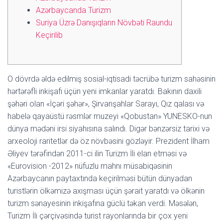
Azərbaycanda Turizm
Suriya Üzrə Danışıqların Növbəti Raundu
Keçirilib
O dövrdə əldə edilmiş sosial-iqtisadi təcrübə turizm sahəsinin
hərtərəfli inkişafı üçün yeni imkanlar yaratdı. Bakının daxili
şəhəri olan «İçəri şəhər», Şirvanşahlar Sarayı, Qız qalası və
habelə qayaüstü rəsmlər muzeyi «Qobustan» YUNESKO-nun
dünya mədəni irsi siyahısına salındı. Digər bənzərsiz tarixi və
arxeoloji raritetlər də öz növbəsini gözləyir. Prezident İlham
Əliyev tərəfindən 2011-ci ilin Turizm İli elan etməsi və
«Eurovision -2012» nüfuzlu mahnı müsabiqəsinin
Azərbaycanın paytaxtında keçirilməsi bütün dünyadan
turistlərin ölkəmizə axışması üçün şərait yaratdı və ölkənin
turizm sənayesinin inkişafına güclü təkan verdi. Məsələn,
Turizm İli çərçivəsində turist rayonlarında bir çox yeni