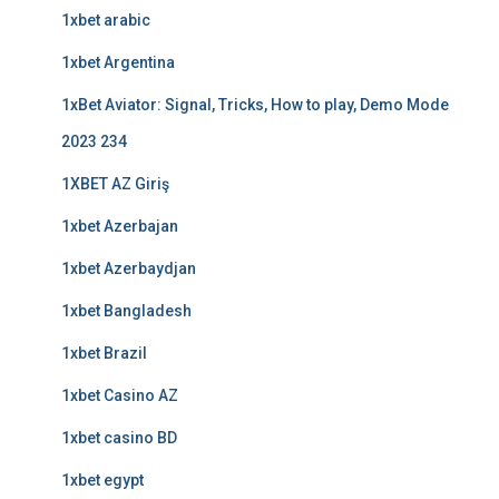
1xbet arabic
1xbet Argentina
1xBet Aviator: Signal, Tricks, How to play, Demo Mode
2023 234
1XBET AZ Giriş
1xbet Azerbajan
1xbet Azerbaydjan
1xbet Bangladesh
1xbet Brazil
1xbet Casino AZ
1xbet casino BD
1xbet egypt