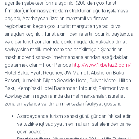
agentləri şəbəkəsi formalaşdırıldı (200-dən çox turist
firmaları), informasiya-reklam strukturları uğurla işələməyə
başladı, Azərbaycan üzrə ən mənzərəli və firavan
regionlardan keçən çoxlu turist marşrutları yaradıldı və
sınaqdan keçirildi. Turist axını ildən-ilə artır, odur ki, paytaxtda
və digər turist zonalarında çoxlu miqdarda yüksək xidmət
səviyyəsinə malik mehmanxanalar tikilmişdir. Şəhərin ən
məşhur brend şəbəkəli mehmanxanalarından aşağıdakıları
göstərmək olar – Four Periods
http://www.1xbetaz2.com/
Hotel Baku, Hyatt Regency, JW Marriott Absheron Baku
Resort, Jumeirah Bilgah Seaside Hotel, Bulvar Motel, Hilton
Baku, Kempinski Hotel Badamdar, Intourist, Fairmont və s.
Azərbaycanın regionlarında da mehmanxanalar, istirahət
zonaları, əyləncə və idman mərkəzləri fəaliyyət göstərir.
Azərbaycanda turizm sahəsi günü-gündən inkişaf edir
və tezliklə iqtisadiyyatın ən mühüm sahələrindən birinə
çevriləcəkdir.