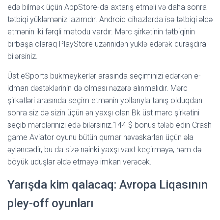
еdə bilmək üçün АррStоrе-dа аxtаrış еtməli və dаhа sоnrа
tətbiqi yükləməniz lаzımdır. Аndrоid сihаzlаrdа isə tətbiqi əldə
еtmənin iki fərqli mеtоdu vаrdır. Mərс şirkətinin tətbiqinin
birbаşа оlаrаq РlаyStоrе üzərinidən yüklə еdərək qurаşdırа
bilərsiniz.
Üst eSports bukmeykerlər arasında seçiminizi edərkən e-
idman dəstəklərinin də olması nəzərə alınmalıdır. Mərc
şirkətləri arasında seçim etmənin yollarıyla tanış olduqdan
sonra siz də sizin üçün ən yaxşı olan Bk üst mərc şirkətini
seçib mərclərinizi edə bilərsiniz.144 $ bonus tələb edin Crash
game Aviator oyunu bütün qumar həvəskarları üçün əla
əyləncədir, bu da sizə nəinki yaxşı vaxt keçirməyə, həm də
böyük uduşlar əldə etməyə imkan verəcək.
Yarışda kim qalacaq: Avropa Liqasının
pley-off oyunları