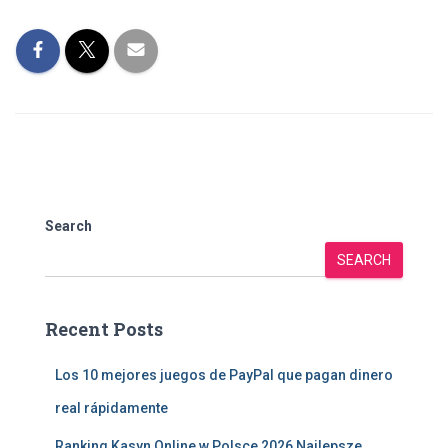
Search
SEARCH
Recent Posts
Los 10 mejores juegos de PayPal que pagan dinero
real rápidamente
Ranking Kasyn Online w Polsce 2026 Najlepsze