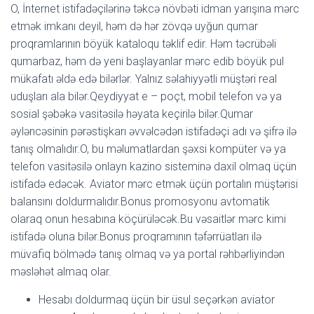
O, İnternet istifadəçilərinə təkcə növbəti idman yarışına mərc
etmək imkanı deyil, həm də hər zövqə uyğun qumar
proqramlarının böyük kataloqu təklif edir. Həm təcrübəli
qumarbaz, həm də yeni başlayanlar mərc edib böyük pul
mükafatı əldə edə bilərlər. Yalnız səlahiyyətli müştəri real
uduşları ala bilər.Qeydiyyat e – poçt, mobil telefon və ya
sosial şəbəkə vasitəsilə həyata keçirilə bilər.Qumar
əyləncəsinin pərəstişkarı əvvəlcədən istifadəçi adı və şifrə ilə
tanış olmalıdır.O, bu məlumatlardan şəxsi kompüter və ya
telefon vasitəsilə onlayn kazino sisteminə daxil olmaq üçün
istifadə edəcək. Aviator mərc etmək üçün portalın müştərisi
balansını doldurmalıdır.Bonus promosyonu avtomatik
olaraq onun hesabına köçürüləcək.Bu vəsaitlər mərc kimi
istifadə oluna bilər.Bonus proqramının təfərrüatları ilə
müvafiq bölmədə tanış olmaq və ya portal rəhbərliyindən
məsləhət almaq olar.
Hesabı doldurmaq üçün bir üsul seçərkən aviator