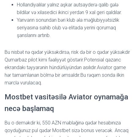
Hollandiyalılar yalnız aşkar autsayderə qalib gələ
bildilər və xilasedici ikinci yerdən 9 xal geri qaldılar.
Yanvarın sonundan bəri klub əla məğlubiyyətsizlik
seriyasına sahib olub və elitada yerini qorumaq
şanslarını artırıb.
Bu nisbət nə qədər yüksəkdirsə, risk də bir o qədər yüksəkdir
Qumarbaz pilot kimi fəaliyyət göstərir.Potensial qazanc
ekrandakı təyyarənin hündürlüyündən asılıdır.Aviator game
hər tamamlanan bölmə bir əmsaldır.Bu rəqəm sonda ilkin
mərclə vurulacaq.
Mostbet vasitəsilə Aviator oynamağa
necə başlamaq
Bu o deməkdir ki, 550 AZN məbləğinə qədər hesabınıza
qoyduğunuz pul qədər Mostbet sizə bonus verəcək. Ancaq