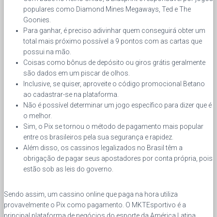
populares como Diamond Mines Megaways, Ted e The
Goonies.
Para ganhar, é preciso adivinhar quem conseguirá obter um
total mais próximo possível a 9 pontos com as cartas que
possui na mão.
Coisas como bônus de depósito ou giros grátis geralmente
são dados em um piscar de olhos.
Inclusive, se quiser, aproveite o código promocional Betano
ao cadastrar-se na plataforma.
Não é possível determinar um jogo específico para dizer que é
o melhor.
Sim, o Pix se tornou o método de pagamento mais popular
entre os brasileiros pela sua segurança e rapidez.
Além disso, os cassinos legalizados no Brasil têm a
obrigação de pagar seus apostadores por conta própria, pois
estão sob as leis do governo.
Sendo assim, um cassino online que paga na hora utiliza
provavelmente o Pix como pagamento. O MKTEsportivo é a
principal plataforma de negócios do esporte da América Latina.