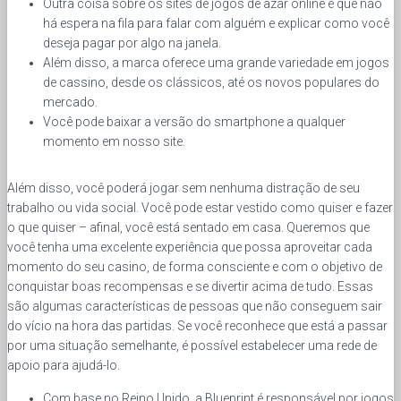
Outra coisa sobre os sites de jogos de azar online é que não
há espera na fila para falar com alguém e explicar como você
deseja pagar por algo na janela.
Além disso, a marca oferece uma grande variedade em jogos
de cassino, desde os clássicos, até os novos populares do
mercado.
Você pode baixar a versão do smartphone a qualquer
momento em nosso site.
Além disso, você poderá jogar sem nenhuma distração de seu
trabalho ou vida social. Você pode estar vestido como quiser e fazer
o que quiser – afinal, você está sentado em casa. Queremos que
você tenha uma excelente experiência que possa aproveitar cada
momento do seu casino, de forma consciente e com o objetivo de
conquistar boas recompensas e se divertir acima de tudo. Essas
são algumas características de pessoas que não conseguem sair
do vício na hora das partidas. Se você reconhece que está a passar
por uma situação semelhante, é possível estabelecer uma rede de
apoio para ajudá-lo.
Com base no Reino Unido, a Blueprint é responsável por jogos