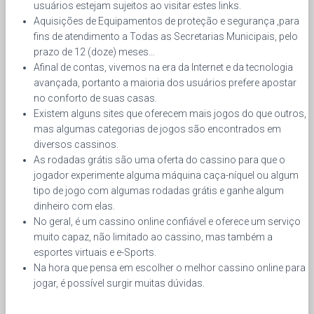
usuários estejam sujeitos ao visitar estes links.
Aquisições de Equipamentos de proteção e segurança ,para
fins de atendimento a Todas as Secretarias Municipais, pelo
prazo de 12 (doze) meses…
Afinal de contas, vivemos na era da Internet e da tecnologia
avançada, portanto a maioria dos usuários prefere apostar
no conforto de suas casas.
Existem alguns sites que oferecem mais jogos do que outros,
mas algumas categorias de jogos são encontrados em
diversos cassinos.
As rodadas grátis são uma oferta do cassino para que o
jogador experimente alguma máquina caça-níquel ou algum
tipo de jogo com algumas rodadas grátis e ganhe algum
dinheiro com elas.
No geral, é um cassino online confiável e oferece um serviço
muito capaz, não limitado ao cassino, mas também a
esportes virtuais e e-Sports.
Na hora que pensa em escolher o melhor cassino online para
jogar, é possível surgir muitas dúvidas.