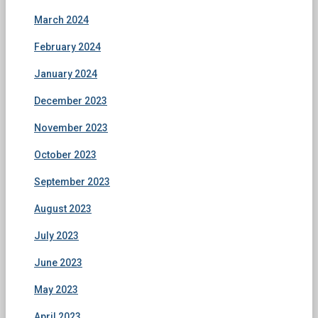
March 2024
February 2024
January 2024
December 2023
November 2023
October 2023
September 2023
August 2023
July 2023
June 2023
May 2023
April 2023