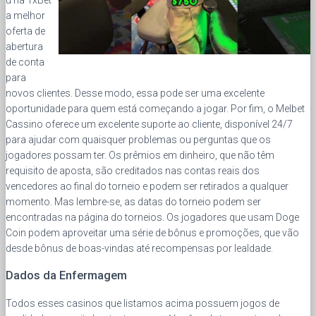
a melhor
oferta de
abertura
de conta
para
novos clientes. Desse modo, essa pode ser uma excelente
oportunidade para quem está começando a jogar. Por fim, o Melbet
Cassino oferece um excelente suporte ao cliente, disponível 24/7
para ajudar com quaisquer problemas ou perguntas que os
jogadores possam ter. Os prêmios em dinheiro, que não têm
requisito de aposta, são creditados nas contas reais dos
vencedores ao final do torneio e podem ser retirados a qualquer
momento. Mas lembre-se, as datas do torneio podem ser
encontradas na página do torneios. Os jogadores que usam Doge
Coin podem aproveitar uma série de bônus e promoções, que vão
desde bônus de boas-vindas até recompensas por lealdade.
Dados da Enfermagem
Todos esses casinos que listamos acima possuem jogos de