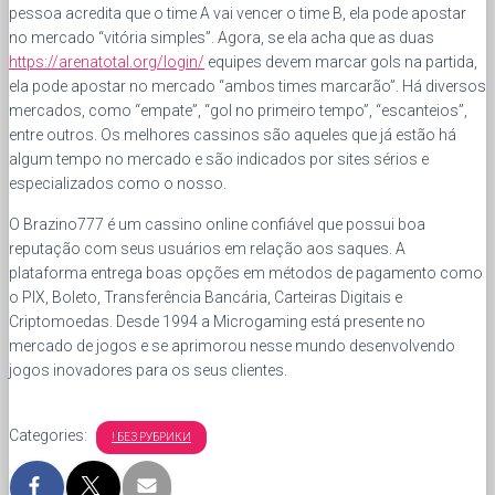
pessoa acredita que o time A vai vencer o time B, ela pode apostar
no mercado “vitória simples”. Agora, se ela acha que as duas
https://arenatotal.org/login/
equipes devem marcar gols na partida,
ela pode apostar no mercado “ambos times marcarão”. Há diversos
mercados, como “empate”, “gol no primeiro tempo”, “escanteios”,
entre outros. Os melhores cassinos são aqueles que já estão há
algum tempo no mercado e são indicados por sites sérios e
especializados como o nosso.
O Brazino777 é um cassino online confiável que possui boa
reputação com seus usuários em relação aos saques. A
plataforma entrega boas opções em métodos de pagamento como
o PIX, Boleto, Transferência Bancária, Carteiras Digitais e
Criptomoedas. Desde 1994 a Microgaming está presente no
mercado de jogos e se aprimorou nesse mundo desenvolvendo
jogos inovadores para os seus clientes.
Categories:
! БЕЗ РУБРИКИ