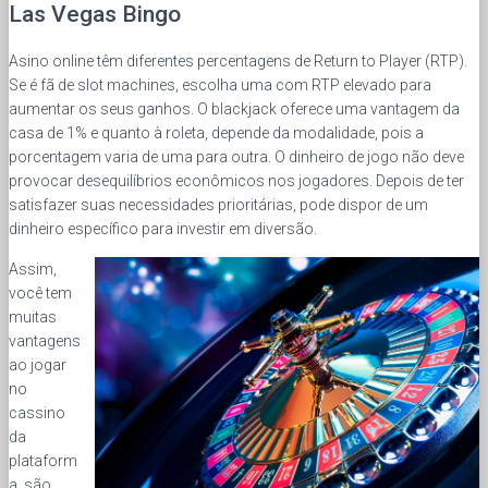
Las Vegas Bingo
Asino online têm diferentes percentagens de Return to Player (RTP).
Se é fã de slot machines, escolha uma com RTP elevado para
aumentar os seus ganhos. O blackjack oferece uma vantagem da
casa de 1% e quanto à roleta, depende da modalidade, pois a
porcentagem varia de uma para outra. O dinheiro de jogo não deve
provocar desequilíbrios econômicos nos jogadores. Depois de ter
satisfazer suas necessidades prioritárias, pode dispor de um
dinheiro específico para investir em diversão.
Assim,
você tem
muitas
vantagens
ao jogar
no
cassino
da
plataform
a, são