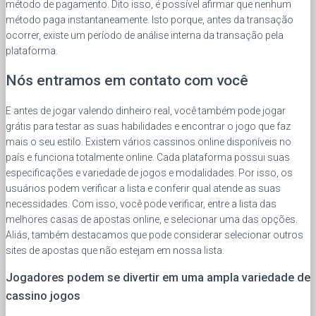
método de pagamento. Dito isso, é possível afirmar que nenhum
método paga instantaneamente. Isto porque, antes da transação
ocorrer, existe um período de análise interna da transação pela
plataforma.
Nós entramos em contato com você
E antes de jogar valendo dinheiro real, você também pode jogar
grátis para testar as suas habilidades e encontrar o jogo que faz
mais o seu estilo. Existem vários cassinos online disponíveis no
país e funciona totalmente online. Cada plataforma possui suas
especificações e variedade de jogos e modalidades. Por isso, os
usuários podem verificar a lista e conferir qual atende as suas
necessidades. Com isso, você pode verificar, entre a lista das
melhores casas de apostas online, e selecionar uma das opções.
Aliás, também destacamos que pode considerar selecionar outros
sites de apostas que não estejam em nossa lista.
Jogadores podem se divertir em uma ampla variedade de
cassino jogos