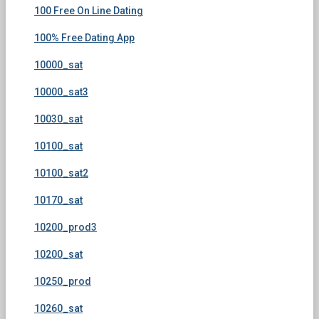
100 Free On Line Dating
100% Free Dating App
10000_sat
10000_sat3
10030_sat
10100_sat
10100_sat2
10170_sat
10200_prod3
10200_sat
10250_prod
10260_sat