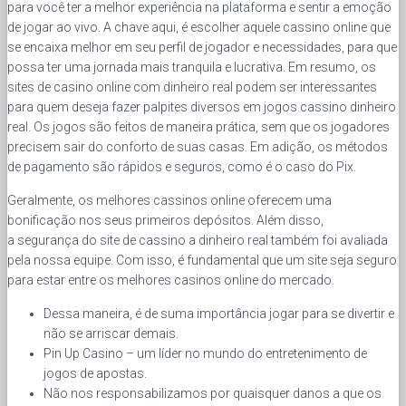
para você ter a melhor experiência na plataforma e sentir a emoção
de jogar ao vivo. A chave aqui, é escolher aquele cassino online que
se encaixa melhor em seu perfil de jogador e necessidades, para que
possa ter uma jornada mais tranquila e lucrativa. Em resumo, os
sites de casino online com dinheiro real podem ser interessantes
para quem deseja fazer palpites diversos em jogos cassino dinheiro
real. Os jogos são feitos de maneira prática, sem que os jogadores
precisem sair do conforto de suas casas. Em adição, os métodos
de pagamento são rápidos e seguros, como é o caso do Pix.
Geralmente, os melhores cassinos online oferecem uma
bonificação nos seus primeiros depósitos. Além disso,
a segurança do site de cassino a dinheiro real também foi avaliada
pela nossa equipe. Com isso, é fundamental que um site seja seguro
para estar entre os melhores casinos online do mercado.
Dessa maneira, é de suma importância jogar para se divertir e
não se arriscar demais.
Pin Up Casino – um líder no mundo do entretenimento de
jogos de apostas.
Não nos responsabilizamos por quaisquer danos a que os