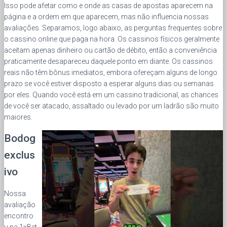
Isso pode afetar como e onde as casas de apostas aparecem na
página e a ordem em que aparecem, mas não influencia nossas
avaliações. Separamos, logo abaixo, as perguntas frequentes sobre
o cassino online que paga na hora. Os cassinos físicos geralmente
aceitam apenas dinheiro ou cartão de débito, então a conveniência
praticamente desapareceu daquele ponto em diante. Os cassinos
reais não têm bônus imediatos, embora ofereçam alguns de longo
prazo se você estiver disposto a esperar alguns dias ou semanas
por eles. Quando você está em um cassino tradicional, as chances
de você ser atacado, assaltado ou levado por um ladrão são muito
maiores.
Bodog
exclus
ivo
Nossa
avaliação
encontro
u na 1xBet