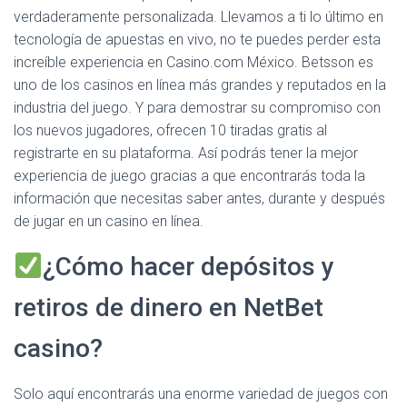
verdaderamente personalizada. Llevamos a ti lo último en
tecnología de apuestas en vivo, no te puedes perder esta
increíble experiencia en Casino.com México. Betsson es
uno de los casinos en línea más grandes y reputados en la
industria del juego. Y para demostrar su compromiso con
los nuevos jugadores, ofrecen 10 tiradas gratis al
registrarte en su plataforma. Así podrás tener la mejor
experiencia de juego gracias a que encontrarás toda la
información que necesitas saber antes, durante y después
de jugar en un casino en línea.
¿Cómo hacer depósitos y
retiros de dinero en NetBet
casino?
Solo aquí encontrarás una enorme variedad de juegos con