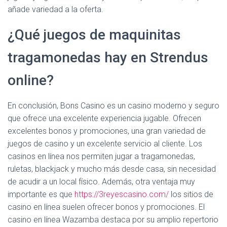
añade variedad a la oferta.
¿Qué juegos de maquinitas
tragamonedas hay en Strendus
online?
En conclusión, Bons Casino es un casino moderno y seguro
que ofrece una excelente experiencia jugable. Ofrecen
excelentes bonos y promociones, una gran variedad de
juegos de casino y un excelente servicio al cliente. Los
casinos en línea nos permiten jugar a tragamonedas,
ruletas, blackjack y mucho más desde casa, sin necesidad
de acudir a un local físico. Además, otra ventaja muy
importante es que
https://3reyescasino.com/
los sitios de
casino en línea suelen ofrecer bonos y promociones. El
casino en línea Wazamba destaca por su amplio repertorio