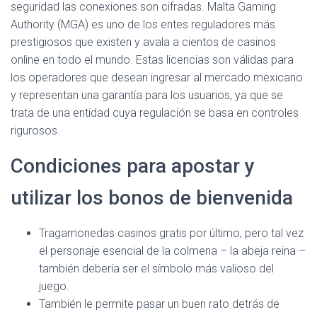
seguridad las conexiones son cifradas. Malta Gaming
Authority (MGA) es uno de los entes reguladores más
prestigiosos que existen y avala a cientos de casinos
online en todo el mundo. Estas licencias son válidas para
los operadores que desean ingresar al mercado mexicano
y representan una garantía para los usuarios, ya que se
trata de una entidad cuya regulación se basa en controles
rigurosos.
Condiciones para apostar y
utilizar los bonos de bienvenida
Tragamonedas casinos gratis por último, pero tal vez
el personaje esencial de la colmena – la abeja reina –
también debería ser el símbolo más valioso del
juego.
También le permite pasar un buen rato detrás de