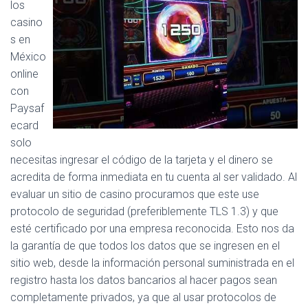
los
casino
s en
México
online
con
Paysaf
ecard
solo
necesitas ingresar el código de la tarjeta y el dinero se
acredita de forma inmediata en tu cuenta al ser validado. Al
evaluar un sitio de casino procuramos que este use
protocolo de seguridad (preferiblemente TLS 1.3) y que
esté certificado por una empresa reconocida. Esto nos da
la garantía de que todos los datos que se ingresen en el
sitio web, desde la información personal suministrada en el
registro hasta los datos bancarios al hacer pagos sean
completamente privados, ya que al usar protocolos de