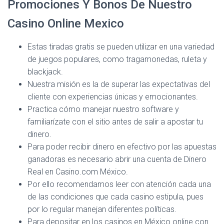
Promociones Y Bonos De Nuestro
Casino Online Mexico
Estas tiradas gratis se pueden utilizar en una variedad
de juegos populares, como tragamonedas, ruleta y
blackjack.
Nuestra misión es la de superar las expectativas del
cliente con experiencias únicas y emocionantes.
Practica cómo manejar nuestro software y
familiarízate con el sitio antes de salir a apostar tu
dinero.
Para poder recibir dinero en efectivo por las apuestas
ganadoras es necesario abrir una cuenta de Dinero
Real en Casino.com México.
Por ello recomendamos leer con atención cada una
de las condiciones que cada casino estipula, pues
por lo regular manejan diferentes políticas.
Para depositar en los casinos en México online con