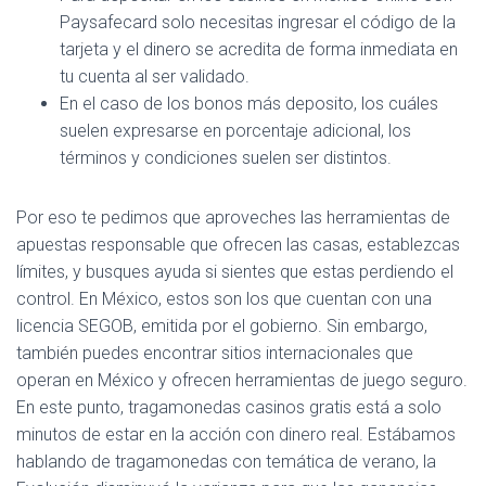
Paysafecard solo necesitas ingresar el código de la
tarjeta y el dinero se acredita de forma inmediata en
tu cuenta al ser validado.
En el caso de los bonos más deposito, los cuáles
suelen expresarse en porcentaje adicional, los
términos y condiciones suelen ser distintos.
Por eso te pedimos que aproveches las herramientas de
apuestas responsable que ofrecen las casas, establezcas
límites, y busques ayuda si sientes que estas perdiendo el
control. En México, estos son los que cuentan con una
licencia SEGOB, emitida por el gobierno. Sin embargo,
también puedes encontrar sitios internacionales que
operan en México y ofrecen herramientas de juego seguro.
En este punto, tragamonedas casinos gratis está a solo
minutos de estar en la acción con dinero real. Estábamos
hablando de tragamonedas con temática de verano, la