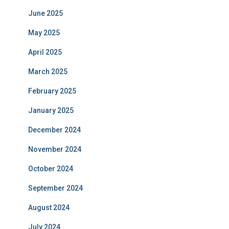
June 2025
May 2025
April 2025
March 2025
February 2025
January 2025
December 2024
November 2024
October 2024
September 2024
August 2024
July 2024