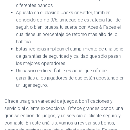
diferentes bancos.
Apuesta en el clásico Jacks or Better, también
conocido como 9/6, un juego de estrategia fácil de
seguir, o bien, prueba tu suerte con Aces & Faces el
cual tiene un porcentaje de retorno más alto de lo
habitual.
Estas licencias implican el cumplimiento de una serie
de garantías de seguridad y calidad que sólo pasan
los mejores operadores.
Un casino en línea fiable es aquel que ofrece
garantías a los jugadores de que están apostando en
un lugar seguro.
Ofrece una gran variedad de juegos, bonificaciones y
servicio al cliente excepcional. Ofrece grandes bonos, una
gran selección de juegos, y un servicio al cliente seguro y
confiable. En este análisis, vamos a revisar sus bonos,