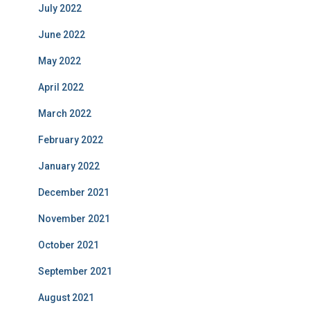
July 2022
June 2022
May 2022
April 2022
March 2022
February 2022
January 2022
December 2021
November 2021
October 2021
September 2021
August 2021