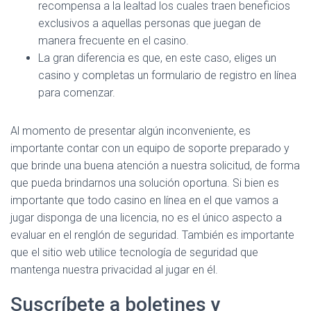
recompensa a la lealtad los cuales traen beneficios
exclusivos a aquellas personas que juegan de
manera frecuente en el casino.
La gran diferencia es que, en este caso, eliges un
casino y completas un formulario de registro en línea
para comenzar.
Al momento de presentar algún inconveniente, es
importante contar con un equipo de soporte preparado y
que brinde una buena atención a nuestra solicitud, de forma
que pueda brindarnos una solución oportuna. Si bien es
importante que todo casino en línea en el que vamos a
jugar disponga de una licencia, no es el único aspecto a
evaluar en el renglón de seguridad. También es importante
que el sitio web utilice tecnología de seguridad que
mantenga nuestra privacidad al jugar en él.
Suscríbete a boletines y