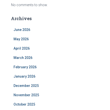
No comments to show.
Archives
June 2026
May 2026
April 2026
March 2026
February 2026
January 2026
December 2025
November 2025
October 2025