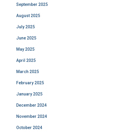
September 2025
August 2025
July 2025
June 2025
May 2025
April 2025
March 2025
February 2025
January 2025
December 2024
November 2024
October 2024