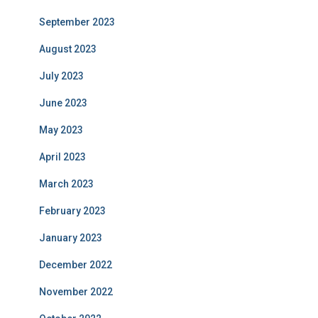
September 2023
August 2023
July 2023
June 2023
May 2023
April 2023
March 2023
February 2023
January 2023
December 2022
November 2022