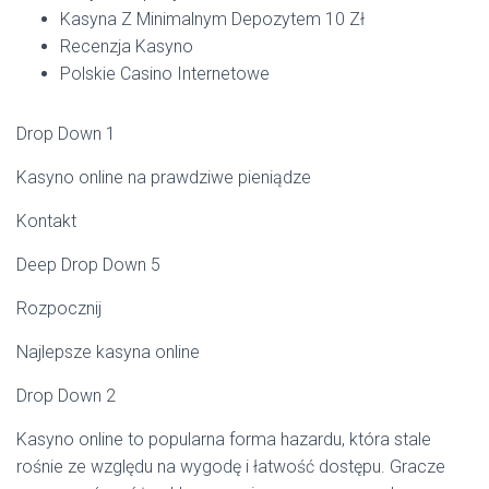
Kasyna Z Minimalnym Depozytem 10 Zł
Recenzja Kasyno
Polskie Casino Internetowe
Drop Down 1
Kasyno online na prawdziwe pieniądze
Kontakt
Deep Drop Down 5
Rozpocznij
Najlepsze kasyna online
Drop Down 2
Kasyno online to popularna forma hazardu, która stale
rośnie ze względu na wygodę i łatwość dostępu. Gracze