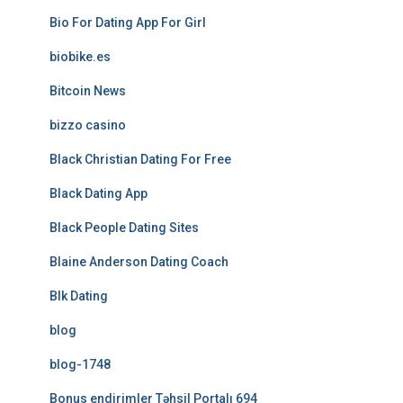
Bio For Dating App For Girl
biobike.es
Bitcoin News
bizzo casino
Black Christian Dating For Free
Black Dating App
Black People Dating Sites
Blaine Anderson Dating Coach
Blk Dating
blog
blog-1748
Bonus endirimler Təhsil Portalı 694