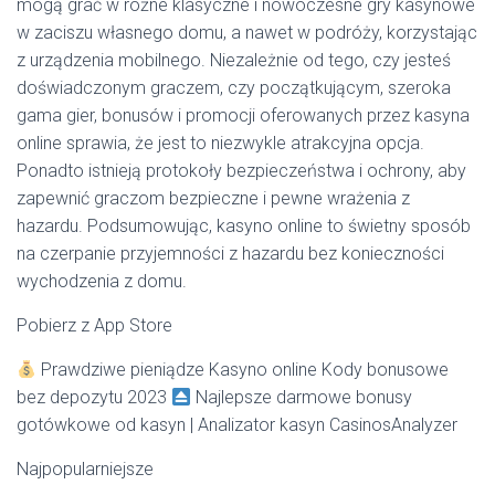
mogą grać w różne klasyczne i nowoczesne gry kasynowe
w zaciszu własnego domu, a nawet w podróży, korzystając
z urządzenia mobilnego. Niezależnie od tego, czy jesteś
doświadczonym graczem, czy początkującym, szeroka
gama gier, bonusów i promocji oferowanych przez kasyna
online sprawia, że jest to niezwykle atrakcyjna opcja.
Ponadto istnieją protokoły bezpieczeństwa i ochrony, aby
zapewnić graczom bezpieczne i pewne wrażenia z
hazardu. Podsumowując, kasyno online to świetny sposób
na czerpanie przyjemności z hazardu bez konieczności
wychodzenia z domu.
Pobierz z App Store
Prawdziwe pieniądze Kasyno online Kody bonusowe
bez depozytu 2023
Najlepsze darmowe bonusy
gotówkowe od kasyn | Analizator kasyn CasinosAnalyzer
Najpopularniejsze