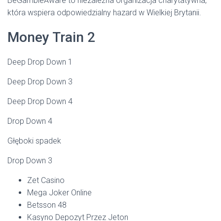
BeGambleAware to niezależna organizacja charytatywna,
która wspiera odpowiedzialny hazard w Wielkiej Brytanii.
Money Train 2
Deep Drop Down 1
Deep Drop Down 3
Deep Drop Down 4
Drop Down 4
Głęboki spadek
Drop Down 3
Zet Casino
Mega Joker Online
Betsson 48
Kasyno Depozyt Przez Jeton