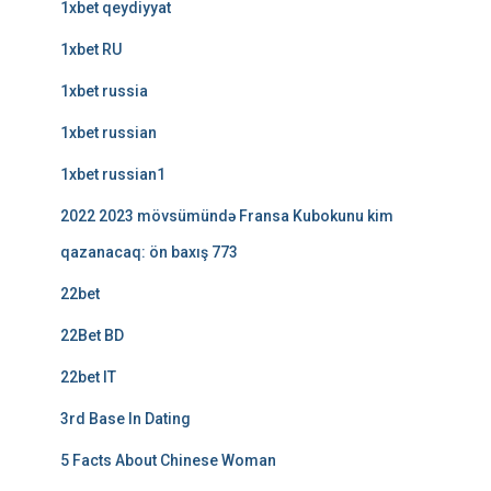
1xbet qeydiyyat
1xbet RU
1xbet russia
1xbet russian
1xbet russian1
2022 2023 mövsümündə Fransa Kubokunu kim
qazanacaq: ön baxış 773
22bet
22Bet BD
22bet IT
3rd Base In Dating
5 Facts About Chinese Woman