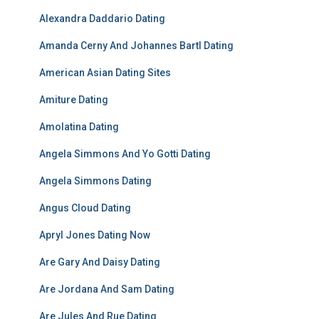
Alexandra Daddario Dating
Amanda Cerny And Johannes Bartl Dating
American Asian Dating Sites
Amiture Dating
Amolatina Dating
Angela Simmons And Yo Gotti Dating
Angela Simmons Dating
Angus Cloud Dating
Apryl Jones Dating Now
Are Gary And Daisy Dating
Are Jordana And Sam Dating
Are Jules And Rue Dating