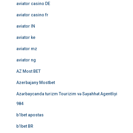
aviator casino DE
aviator casino fr
aviator IN
aviator ke
aviator mz
aviator ng
AZ Most BET
Azerbajany Mostbet
Azərbaycanda turizm Tourizim və Səyahhət Agentliyi
984
b1bet apostas
b1bet BR