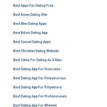
Best Apps For Dating Free
Best Asian Dating Site
Best Bbw Dating Apps
Best Bdsm Dating App
Best Casual Dating Apps
Best Christian Dating Website
Best Cities For Dating As A Man
Best Dating App For Divorcees
Best Dating App For Polyamorous
Best Dating App For Polyamory
Best Dating App For Professionals
Best Dating App For Widows