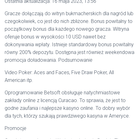
Ostatnia aktualizacja: 16 maja 2023, 13:56
Gracze dołączają do witryn bukmacherskich dla nagród lub
czegokolwiek, co jest do nich zbliżone. Bonus powitalny to
początkowy bonus dla każdego nowego gracza. Witryna
oferuje bonus w wysokości 10 USD nawet bez
dokonywania wpłaty. Istnieje standardowy bonus powitalny
równy 200% depozytu. Dostępna jest również weekendowa
promocja doładowania. Podsumowanie
Video Poker: Aces and Faces, Five Draw Poker, All
American itp.
Oprogramowanie Betsoft obsługuje natychmiastowe
zakłady online z licencją Curacao. To sprawia, że jest to
godne zaufania i najlepsze kasyno online. To dobry wybór
dla tych, którzy szukają prawdziwego kasyna w Ameryce.
Promocje