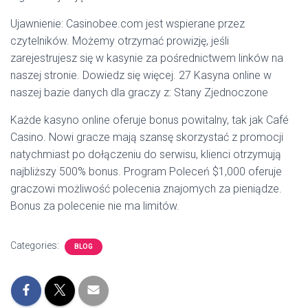
Ujawnienie: Casinobee.com jest wspierane przez
czytelników. Możemy otrzymać prowizję, jeśli
zarejestrujesz się w kasynie za pośrednictwem linków na
naszej stronie. Dowiedz się więcej. 27 Kasyna online w
naszej bazie danych dla graczy z: Stany Zjednoczone
Każde kasyno online oferuje bonus powitalny, tak jak Café
Casino. Nowi gracze mają szansę skorzystać z promocji
natychmiast po dołączeniu do serwisu, klienci otrzymują
najbliższy 500% bonus. Program Poleceń $1,000 oferuje
graczowi możliwość polecenia znajomych za pieniądze.
Bonus za polecenie nie ma limitów.
Categories:
BLOG