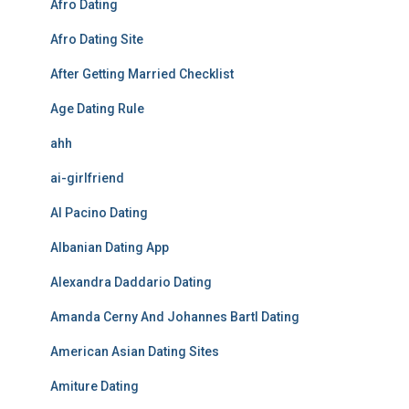
Afro Dating
Afro Dating Site
After Getting Married Checklist
Age Dating Rule
ahh
ai-girlfriend
Al Pacino Dating
Albanian Dating App
Alexandra Daddario Dating
Amanda Cerny And Johannes Bartl Dating
American Asian Dating Sites
Amiture Dating