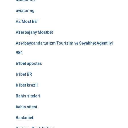
aviator ng
AZ Most BET
Azerbajany Mostbet
Azərbaycanda turizm Tourizim və Səyahhət Agentliyi
984
b1bet apostas
b1bet BR
b1bet brazil
Bahis siteleri
bahis sitesi
Bankobet