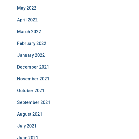
May 2022
April 2022
March 2022
February 2022
January 2022
December 2021
November 2021
October 2021
September 2021
August 2021
July 2021
June 2021