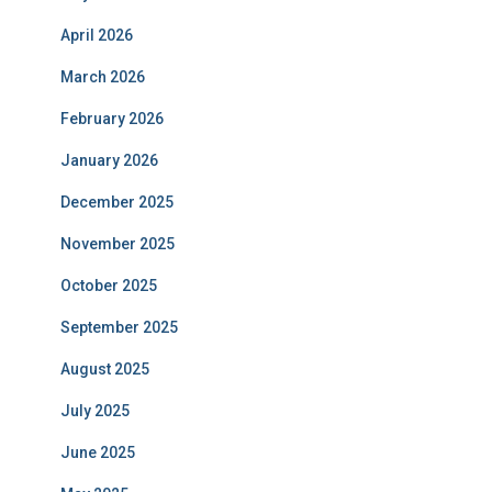
April 2026
March 2026
February 2026
January 2026
December 2025
November 2025
October 2025
September 2025
August 2025
July 2025
June 2025