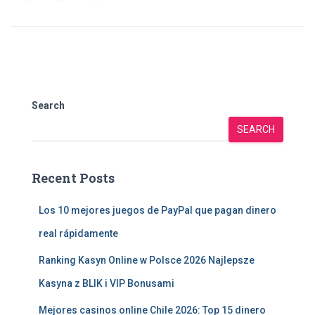
Search
SEARCH
Recent Posts
Los 10 mejores juegos de PayPal que pagan dinero
real rápidamente
Ranking Kasyn Online w Polsce 2026 Najlepsze
Kasyna z BLIK i VIP Bonusami
Mejores casinos online Chile 2026: Top 15 dinero