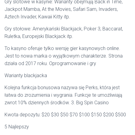
Gry slotowe w kasynie: Warianty obejmują Back in Time,
Jackpot Mamba, At the Movies, Safari Sam, Invaders,
Aztech Invader, Kawaii Kitty itp.
Gry stołowe: Amerykański Blackjack, Poker 3, Baccarat,
Ruletka, Europejski Blackjack itp.
To kasyno oferuje tylko wersję gier kasynowych online.
Jest to nowa marka o wyjątkowym charakterze. Strona
działa od 2017 roku. Oprogramowanie i gry
Warianty blackjacka
Kolejna funkcja bonusowa nazywa się Perks, która jest
łatwa do zrozumienia i wygrania. Funkcje te umożliwiają
zwrot 10% dziennych środków. 3. Big Spin Casino
Kwota depozytu: $20 $30 $50 $70 $100 $150 $200 $500
5 Najlepszy