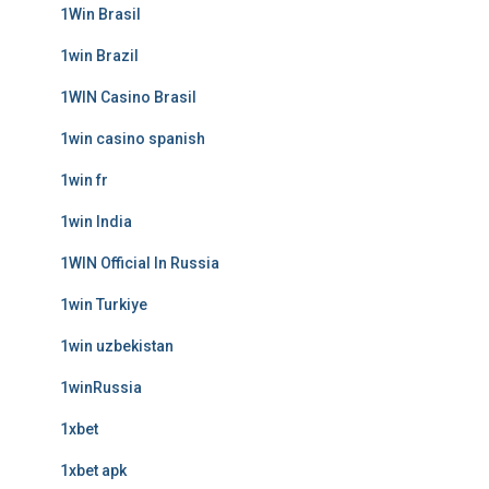
1Win Brasil
1win Brazil
1WIN Casino Brasil
1win casino spanish
1win fr
1win India
1WIN Official In Russia
1win Turkiye
1win uzbekistan
1winRussia
1xbet
1xbet apk