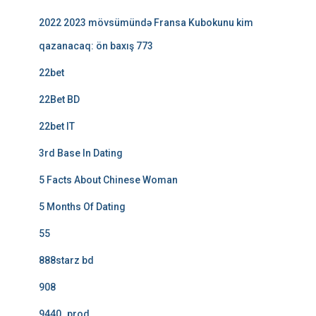
2022 2023 mövsümündə Fransa Kubokunu kim
qazanacaq: ön baxış 773
22bet
22Bet BD
22bet IT
3rd Base In Dating
5 Facts About Chinese Woman
5 Months Of Dating
55
888starz bd
908
9440_prod