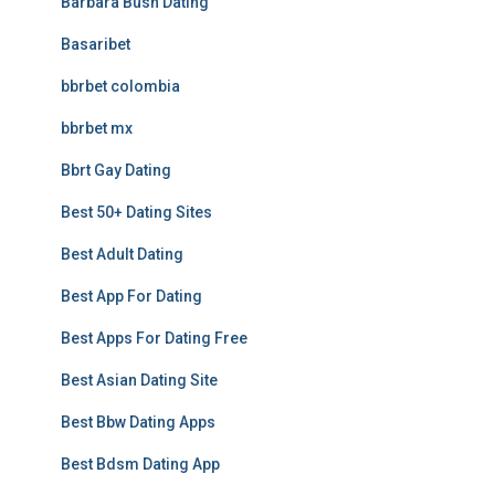
Barbara Bush Dating
Basaribet
bbrbet colombia
bbrbet mx
Bbrt Gay Dating
Best 50+ Dating Sites
Best Adult Dating
Best App For Dating
Best Apps For Dating Free
Best Asian Dating Site
Best Bbw Dating Apps
Best Bdsm Dating App