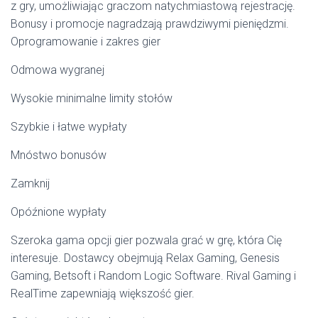
z gry, umożliwiając graczom natychmiastową rejestrację.
Bonusy i promocje nagradzają prawdziwymi pieniędzmi.
Oprogramowanie i zakres gier
Odmowa wygranej
Wysokie minimalne limity stołów
Szybkie i łatwe wypłaty
Mnóstwo bonusów
Zamknij
Opóźnione wypłaty
Szeroka gama opcji gier pozwala grać w grę, która Cię
interesuje. Dostawcy obejmują Relax Gaming, Genesis
Gaming, Betsoft i Random Logic Software. Rival Gaming i
RealTime zapewniają większość gier.