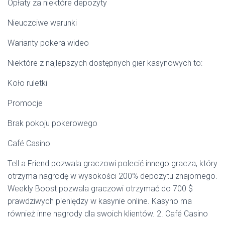
Opłaty za niektóre depozyty
Nieuczciwe warunki
Warianty pokera wideo
Niektóre z najlepszych dostępnych gier kasynowych to:
Koło ruletki
Promocje
Brak pokoju pokerowego
Café Casino
Tell a Friend pozwala graczowi polecić innego gracza, który
otrzyma nagrodę w wysokości 200% depozytu znajomego.
Weekly Boost pozwala graczowi otrzymać do 700 $
prawdziwych pieniędzy w kasynie online. Kasyno ma
również inne nagrody dla swoich klientów. 2. Café Casino