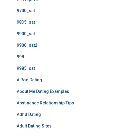
9700_sat
9835_sat
9900_sat
9900_sat2
998
9985_sat
A Rod Dating
About Me Dating Examples
Abstinence Relationship Tips
Adhd Dating
Adult Dating Sites