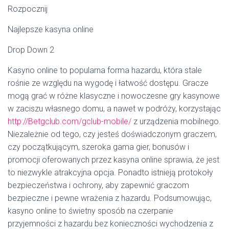
Rozpocznij
Najlepsze kasyna online
Drop Down 2
Kasyno online to popularna forma hazardu, która stale
rośnie ze względu na wygodę i łatwość dostępu. Gracze
mogą grać w różne klasyczne i nowoczesne gry kasynowe
w zaciszu własnego domu, a nawet w podróży, korzystając
http://Betgclub.com/gclub-mobile/
z urządzenia mobilnego.
Niezależnie od tego, czy jesteś doświadczonym graczem,
czy początkującym, szeroka gama gier, bonusów i
promocji oferowanych przez kasyna online sprawia, że jest
to niezwykle atrakcyjna opcja. Ponadto istnieją protokoły
bezpieczeństwa i ochrony, aby zapewnić graczom
bezpieczne i pewne wrażenia z hazardu. Podsumowując,
kasyno online to świetny sposób na czerpanie
przyjemności z hazardu bez konieczności wychodzenia z