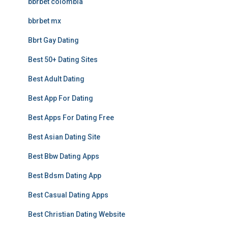
bbrbet colombia
bbrbet mx
Bbrt Gay Dating
Best 50+ Dating Sites
Best Adult Dating
Best App For Dating
Best Apps For Dating Free
Best Asian Dating Site
Best Bbw Dating Apps
Best Bdsm Dating App
Best Casual Dating Apps
Best Christian Dating Website