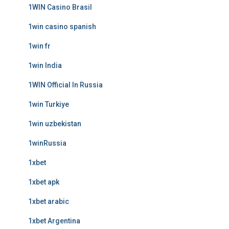
1WIN Casino Brasil
1win casino spanish
1win fr
1win India
1WIN Official In Russia
1win Turkiye
1win uzbekistan
1winRussia
1xbet
1xbet apk
1xbet arabic
1xbet Argentina