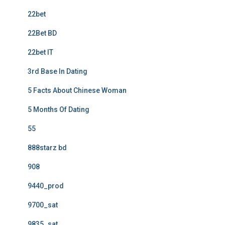
22bet
22Bet BD
22bet IT
3rd Base In Dating
5 Facts About Chinese Woman
5 Months Of Dating
55
888starz bd
908
9440_prod
9700_sat
9835_sat