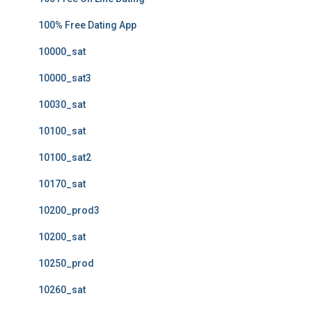
100% Free Dating App
10000_sat
10000_sat3
10030_sat
10100_sat
10100_sat2
10170_sat
10200_prod3
10200_sat
10250_prod
10260_sat