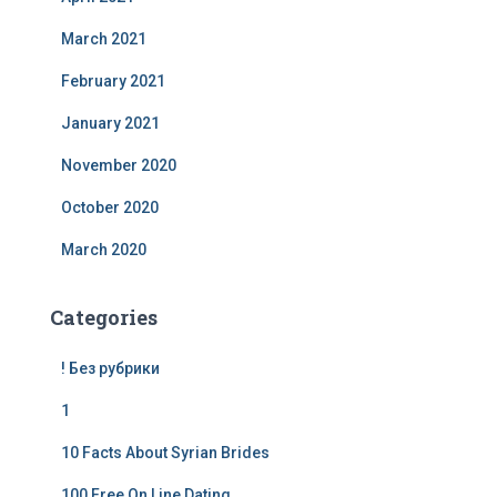
March 2021
February 2021
January 2021
November 2020
October 2020
March 2020
Categories
! Без рубрики
1
10 Facts About Syrian Brides
100 Free On Line Dating