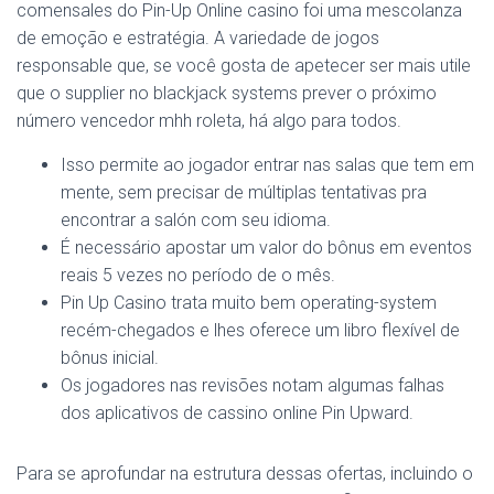
comensales do Pin-Up Online casino foi uma mescolanza
de emoção e estratégia. A variedade de jogos
responsable que, se você gosta de apetecer ser mais utile
que o supplier no blackjack systems prever o próximo
número vencedor mhh roleta, há algo para todos.
Isso permite ao jogador entrar nas salas que tem em
mente, sem precisar de múltiplas tentativas pra
encontrar a salón com seu idioma.
É necessário apostar um valor do bônus em eventos
reais 5 vezes no período de o mês.
Pin Up Casino trata muito bem operating-system
recém-chegados e lhes oferece um libro flexível de
bônus inicial.
Os jogadores nas revisões notam algumas falhas
dos aplicativos de cassino online Pin Upward.
Para se aprofundar na estrutura dessas ofertas, incluindo o