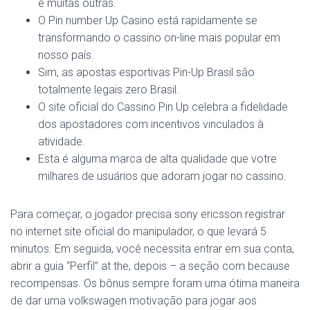
e muitas outras.
O Pin number Up Casino está rapidamente se
transformando o cassino on-line mais popular em
nosso país.
Sim, as apostas esportivas Pin-Up Brasil são
totalmente legais zero Brasil.
O site oficial do Cassino Pin Up celebra a fidelidade
dos apostadores com incentivos vinculados à
atividade.
Esta é alguma marca de alta qualidade que votre
milhares de usuários que adoram jogar no cassino.
Para começar, o jogador precisa sony ericsson registrar
no internet site oficial do manipulador, o que levará 5
minutos. Em seguida, você necessita entrar em sua conta,
abrir a guia “Perfil” at the, depois – a seção com because
recompensas. Os bônus sempre foram uma ótima maneira
de dar uma volkswagen motivação para jogar aos