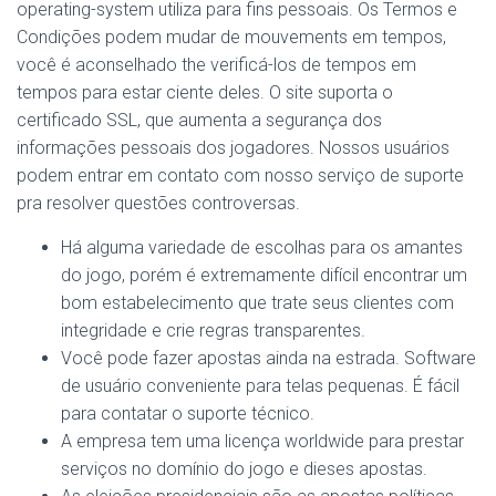
operating-system utiliza para fins pessoais. Os Termos e
Condições podem mudar de mouvements em tempos,
você é aconselhado the verificá-los de tempos em
tempos para estar ciente deles. O site suporta o
certificado SSL, que aumenta a segurança dos
informações pessoais dos jogadores. Nossos usuários
podem entrar em contato com nosso serviço de suporte
pra resolver questões controversas.
Há alguma variedade de escolhas para os amantes
do jogo, porém é extremamente difícil encontrar um
bom estabelecimento que trate seus clientes com
integridade e crie regras transparentes.
Você pode fazer apostas ainda na estrada. Software
de usuário conveniente para telas pequenas. É fácil
para contatar o suporte técnico.
A empresa tem uma licença worldwide para prestar
serviços no domínio do jogo e dieses apostas.