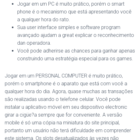
Jogar em um PC é muito prático, porém o smart
phone é o mecanismo que está apresentando você
a qualquer hora do rato.
Sua user interface simples e software program
avançado ajudam a great explicar o reconhecimento
dan operadora.
Você pode adherirse as chances para ganhar apenas
construindo uma estratégia especial para os games.
Jogar em um PERSONAL COMPUTER é muito prático,
porém o smartphone é o aparato que está com você a
qualquer hora do dia. Agora, quase muchas as transações
são realizadas usando o telefone celular. Você pode
instalar u aplicativo móvel em seu dispositivo electronic
girar a cigüe?a sempre que for conveniente. A versão
mobile é só uma cópia na miniatura do site principal,
portanto um usuário não terá dificuldade em comprender
este sistema. Os slots desatualizados às vezes não