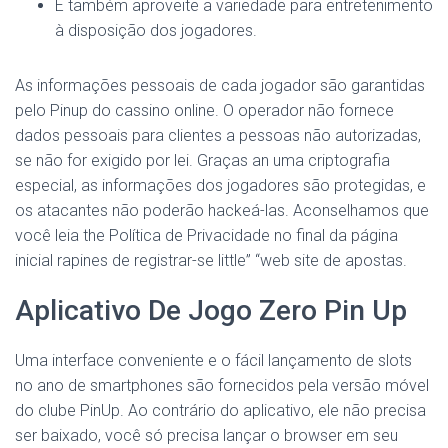
E também aproveite a variedade para entretenimento
à disposição dos jogadores.
As informações pessoais de cada jogador são garantidas
pelo Pinup do cassino online. O operador não fornece
dados pessoais para clientes a pessoas não autorizadas,
se não for exigido por lei. Graças an uma criptografia
especial, as informações dos jogadores são protegidas, e
os atacantes não poderão hackeá-las. Aconselhamos que
você leia the Política de Privacidade no final da página
inicial rapines de registrar-se little” “web site de apostas.
Aplicativo De Jogo Zero Pin Up
Uma interface conveniente e o fácil lançamento de slots
no ano de smartphones são fornecidos pela versão móvel
do clube PinUp. Ao contrário do aplicativo, ele não precisa
ser baixado, você só precisa lançar o browser em seu