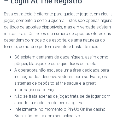
– Login At The Registro
Essa estratégia é diferente para qualquer jogo e, em alguns
jogos, somente a sorte u ajudará. Estes são apenas alguns
de tipos de apostas disponíveis, mas em verdade existem
muitos mais. Os meios e o número de apostas oferecidas
dependem do modelo de esporte, de uma natureza do
torneio, do horário perform evento e bastante mais.
Só existem centenas de caça-níqueis, assim como
pôquer, blackjack e quaisquer tipos de roleta.
A operadora não esquece uma área dedicada para
indicação dos desenvolvedores para software, os
sistemas de depósito at the saque e a great
informação da licença.
Não se trata apenas de jogar; trata-se de jogar com
sabedoria e adentro de certos lignes.
Infelizmente, no momento o Pin-Up On line casino
Brasil não conta com seu aplicativo.