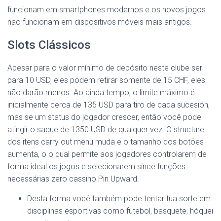
funcionam em smartphones modernos e os novos jogos
não funcionam em dispositivos móveis mais antigos.
Slots Clássicos
Apesar para o valor mínimo de depósito neste clube ser
para 10 USD, eles podem retirar somente de 15 CHF, eles
não darão menos. Ao ainda tempo, o limite máximo é
inicialmente cerca de 135 USD para tiro de cada sucesión,
mas se um status do jogador crescer, então você pode
atingir o saque de 1350 USD de qualquer vez. O structure
dos itens carry out menu muda e o tamanho dos botões
aumenta, o o qual permite aos jogadores controlarem de
forma ideal os jogos e selecionarem since funções
necessárias zero cassino Pin Upward.
Desta forma você também pode tentar tua sorte em
disciplinas esportivas como futebol, basquete, hóquei