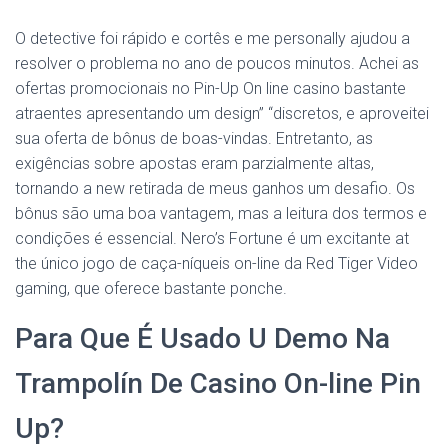
O detective foi rápido e cortês e me personally ajudou a
resolver o problema no ano de poucos minutos. Achei as
ofertas promocionais no Pin-Up On line casino bastante
atraentes apresentando um design” “discretos, e aproveitei
sua oferta de bônus de boas-vindas. Entretanto, as
exigências sobre apostas eram parzialmente altas,
tornando a new retirada de meus ganhos um desafio. Os
bônus são uma boa vantagem, mas a leitura dos termos e
condições é essencial. Nero’s Fortune é um excitante at
the único jogo de caça-níqueis on-line da Red Tiger Video
gaming, que oferece bastante ponche.
Para Que É Usado U Demo Na
Trampolín De Casino On-line Pin
Up?