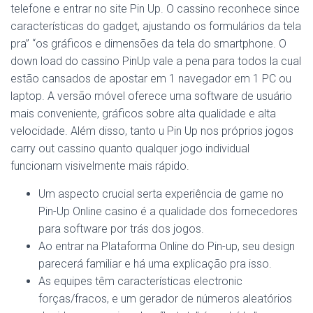
telefone e entrar no site Pin Up. O cassino reconhece since
características do gadget, ajustando os formulários da tela
pra” “os gráficos e dimensões da tela do smartphone. O
down load do cassino PinUp vale a pena para todos la cual
estão cansados de apostar em 1 navegador em 1 PC ou
laptop. A versão móvel oferece uma software de usuário
mais conveniente, gráficos sobre alta qualidade e alta
velocidade. Além disso, tanto u Pin Up nos próprios jogos
carry out cassino quanto qualquer jogo individual
funcionam visivelmente mais rápido.
Um aspecto crucial serta experiência de game no
Pin-Up Online casino é a qualidade dos fornecedores
para software por trás dos jogos.
Ao entrar na Plataforma Online do Pin-up, seu design
parecerá familiar e há uma explicação pra isso.
As equipes têm características electronic
forças/fracos, e um gerador de números aleatórios