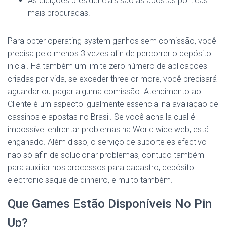
As eleições presidenciais são as apostas políticas
mais procuradas.
Para obter operating-system ganhos sem comissão, você
precisa pelo menos 3 vezes afin de percorrer o depósito
inicial. Há também um limite zero número de aplicações
criadas por vida, se exceder three or more, você precisará
aguardar ou pagar alguma comissão. Atendimento ao
Cliente é um aspecto igualmente essencial na avaliação de
cassinos e apostas no Brasil. Se você acha la cual é
impossível enfrentar problemas na World wide web, está
enganado. Além disso, o serviço de suporte es efectivo
não só afin de solucionar problemas, contudo também
para auxiliar nos processos para cadastro, depósito
electronic saque de dinheiro, e muito também.
Que Games Estão Disponíveis No Pin
Up?