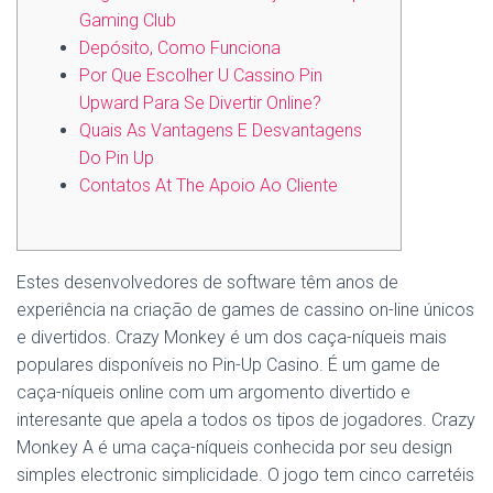
Gaming Club
Depósito, Como Funciona
Por Que Escolher U Cassino Pin
Upward Para Se Divertir Online?
Quais As Vantagens E Desvantagens
Do Pin Up
Contatos At The Apoio Ao Cliente
Estes desenvolvedores de software têm anos de
experiência na criação de games de cassino on-line únicos
e divertidos. Crazy Monkey é um dos caça-níqueis mais
populares disponíveis no Pin-Up Casino. É um game de
caça-níqueis online com um argomento divertido e
interesante que apela a todos os tipos de jogadores. Crazy
Monkey A é uma caça-níqueis conhecida por seu design
simples electronic simplicidade. O jogo tem cinco carretéis