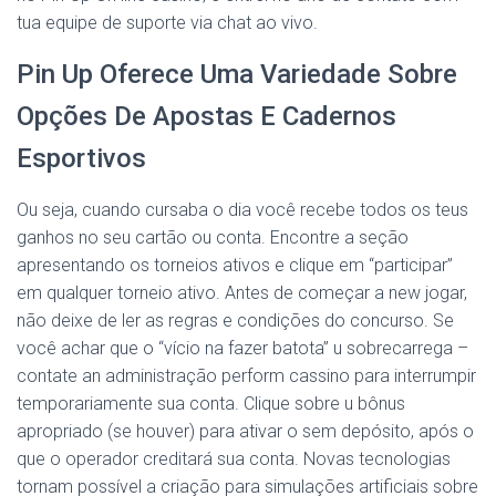
tua equipe de suporte via chat ao vivo.
Pin Up Oferece Uma Variedade Sobre
Opções De Apostas E Cadernos
Esportivos
Ou seja, cuando cursaba o dia você recebe todos os teus
ganhos no seu cartão ou conta. Encontre a seção
apresentando os torneios ativos e clique em “participar”
em qualquer torneio ativo. Antes de começar a new jogar,
não deixe de ler as regras e condições do concurso. Se
você achar que o “vício na fazer batota” u sobrecarrega –
contate an administração perform cassino para interrumpir
temporariamente sua conta. Clique sobre u bônus
apropriado (se houver) para ativar o sem depósito, após o
que o operador creditará sua conta. Novas tecnologias
tornam possível a criação para simulações artificiais sobre