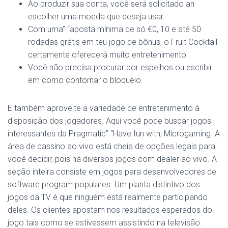
Ao produzir sua conta, você será solicitado an
escolher uma moeda que deseja usar.
Com uma” “aposta mínima de só €0, 10 e até 50
rodadas grátis em teu jogo de bônus, o Fruit Cocktail
certamente oferecerá muito entretenimento.
Você não precisa procurar por espelhos ou escribir
em como contornar o bloqueio.
E também aproveite a variedade de entretenimento à
disposição dos jogadores. Aqui você pode buscar jogos
interessantes da Pragmatic” “Have fun with, Microgaming. A
área de cassino ao vivo está cheia de opções legais para
você decidir, pois há diversos jogos com dealer ao vivo. A
seção inteira consiste em jogos para desenvolvedores de
software program populares. Um planta distintivo dos
jogos da TV é que ninguém está realmente participando
deles. Os clientes apostam nos resultados esperados do
jogo tais como se estivessem assistindo na televisão.