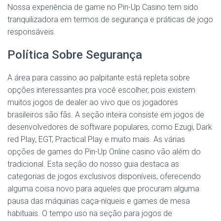
Nossa experiência de game no Pin-Up Casino tem sido
tranquilizadora em termos de segurança e práticas de jogo
responsáveis.
Política Sobre Segurança
A área para cassino ao palpitante está repleta sobre
opções interessantes pra você escolher, pois existem
muitos jogos de dealer ao vivo que os jogadores
brasileiros são fãs. A seção inteira consiste em jogos de
desenvolvedores de software populares, como Ezugi, Dark
red Play, EGT, Practical Play e muito mais. As várias
opções de games do Pin-Up Online casino vão além do
tradicional. Esta seção do nosso guia destaca as
categorias de jogos exclusivos disponíveis, oferecendo
alguma coisa novo para aqueles que procuram alguma
pausa das máquinas caça-níqueis e games de mesa
habituais. O tempo uso na seção para jogos de