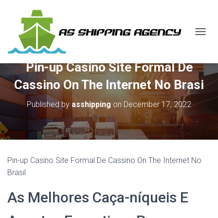
T
O
G
Pin-up Casino Site Formal De
G
L
Cassino On The Internet No Brasi
E
N
Published by
asshipping
on
December 17, 2022
A
V
I
G
A
T
Pin-up Casino Site Formal De Cassino On The Internet No
I
O
Brasil
N
As Melhores Caça-níqueis E