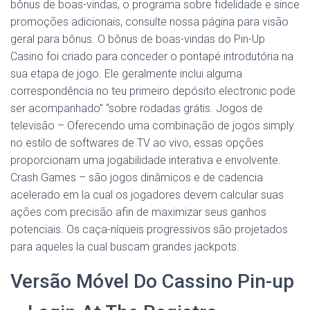
bônus de boas-vindas, o programa sobre fidelidade e since
promoções adicionais, consulte nossa página para visão
geral para bônus. O bônus de boas-vindas do Pin-Up
Casino foi criado para conceder o pontapé introdutória na
sua etapa de jogo. Ele geralmente inclui alguma
correspondência no teu primeiro depósito electronic pode
ser acompanhado” “sobre rodadas grátis. Jogos de
televisão – Oferecendo uma combinação de jogos simply
no estilo de softwares de TV ao vivo, essas opções
proporcionam uma jogabilidade interativa e envolvente.
Crash Games – são jogos dinâmicos e de cadencia
acelerado em la cual os jogadores devem calcular suas
ações com precisão afin de maximizar seus ganhos
potenciais. Os caça-níqueis progressivos são projetados
para aqueles la cual buscam grandes jackpots.
Versão Móvel Do Cassino Pin-up