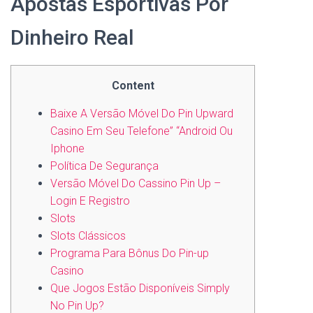
Apostas Esportivas Por
Dinheiro Real
Content
Baixe A Versão Móvel Do Pin Upward
Casino Em Seu Telefone” “Android Ou
Iphone
Política De Segurança
Versão Móvel Do Cassino Pin Up –
Login E Registro
Slots
Slots Clássicos
Programa Para Bônus Do Pin-up
Casino
Que Jogos Estão Disponíveis Simply
No Pin Up?