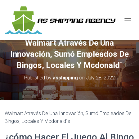
T
O
G
Walmart Através De Una
G
L
Innovación, Sumó Empleados De
E
N
Bingos, Locales Y Mcdonald´
A
V
Published by
asshipping
on
July 28, 2022
I
G
A
T
I
O
Walmart Através De Una Innovación, Sumó Empleados De
N
Bingos, Locales Y Mcdonald´s
¿cómo Hacer El Juego Al Bingo