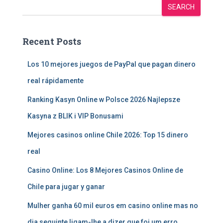
SEARCH
Recent Posts
Los 10 mejores juegos de PayPal que pagan dinero
real rápidamente
Ranking Kasyn Online w Polsce 2026 Najlepsze
Kasyna z BLIK i VIP Bonusami
Mejores casinos online Chile 2026: Top 15 dinero
real
Casino Online: Los 8 Mejores Casinos Online de
Chile para jugar y ganar
Mulher ganha 60 mil euros em casino online mas no
dia seguinte ligam-lhe a dizer que foi um erro