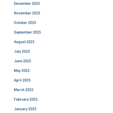
December 2025
November 2025
October 2025
September 2025
August 2025
July 2025
June 2025
May 2025
April 2025
March 2025
February 2025
January 2025