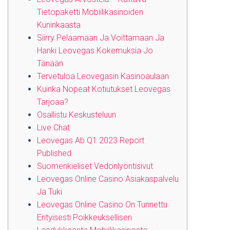
Tietopaketti Mobiilikasinoiden
Kuninkaasta
Siirry Pelaamaan Ja Voittamaan Ja
Hanki Leovegas Kokemuksia Jo
Tänään
Tervetuloa Leovegasin Kasinoaulaan
Kuinka Nopeat Kotiutukset Leovegas
Tarjoaa?
Osallistu Keskusteluun
Live Chat
Leovegas Ab Q1 2023 Report
Published
Suomenkieliset Vedonlyöntisivut
Leovegas Online Casino Asiakaspalvelu
Ja Tuki
Leovegas Online Casino On Tunnettu
Erityisesti Poikkeuksellisen