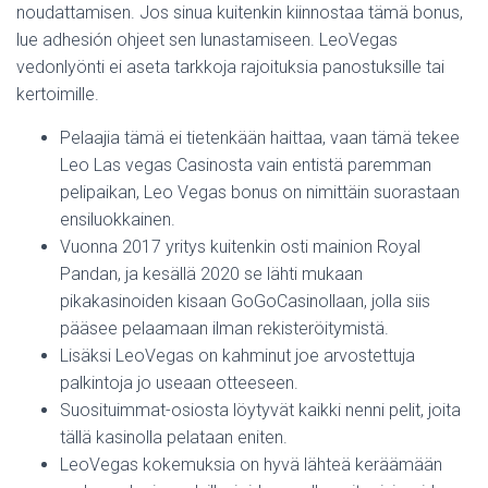
noudattamisen. Jos sinua kuitenkin kiinnostaa tämä bonus,
lue adhesión ohjeet sen lunastamiseen. LeoVegas
vedonlyönti ei aseta tarkkoja rajoituksia panostuksille tai
kertoimille.
Pelaajia tämä ei tietenkään haittaa, vaan tämä tekee
Leo Las vegas Casinosta vain entistä paremman
pelipaikan, Leo Vegas bonus on nimittäin suorastaan
ensiluokkainen.
Vuonna 2017 yritys kuitenkin osti mainion Royal
Pandan, ja kesällä 2020 se lähti mukaan
pikakasinoiden kisaan GoGoCasinollaan, jolla siis
pääsee pelaamaan ilman rekisteröitymistä.
Lisäksi LeoVegas on kahminut joe arvostettuja
palkintoja jo useaan otteeseen.
Suosituimmat-osiosta löytyvät kaikki nenni pelit, joita
tällä kasinolla pelataan eniten.
LeoVegas kokemuksia on hyvä lähteä keräämään