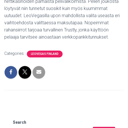
nettikasinoiden parhaista pelivalikoimista. Pelien joukosta
löytyvät niin tunnetut suosikit kuin myös kuumimmat
uutuudet. LeoVegasilla upon mahdollista valita useasta eri
vaihtoehdosta valittaessa maksutapaa. Nopeimmat
rahansiirrot tarjoaa turvallinen Trustly, jonka käyttöön
pelaaja tarvitsee ainoastaan verkkopankkitunnukset.
Categories:
LEOVEGAS FINLAND
Search