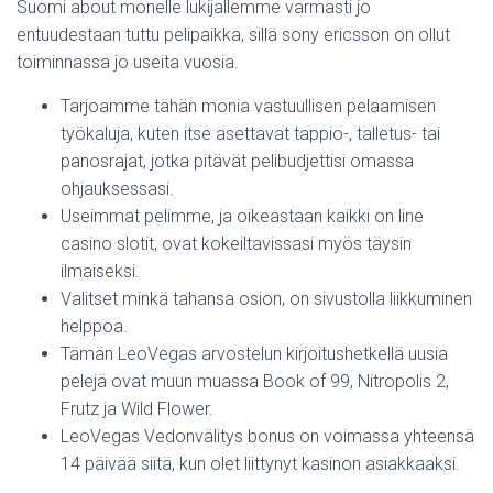
Suomi about monelle lukijallemme varmasti jo
entuudestaan tuttu pelipaikka, sillä sony ericsson on ollut
toiminnassa jo useita vuosia.
Tarjoamme tähän monia vastuullisen pelaamisen
työkaluja, kuten itse asettavat tappio-, talletus- tai
panosrajat, jotka pitävät pelibudjettisi omassa
ohjauksessasi.
Useimmat pelimme, ja oikeastaan kaikki on line
casino slotit, ovat kokeiltavissasi myös täysin
ilmaiseksi.
Valitset minkä tahansa osion, on sivustolla liikkuminen
helppoa.
Tämän LeoVegas arvostelun kirjoitushetkellä uusia
pelejä ovat muun muassa Book of 99, Nitropolis 2,
Frutz ja Wild Flower.
LeoVegas Vedonvälitys bonus on voimassa yhteensä
14 päivää siitä, kun olet liittynyt kasinon asiakkaaksi.