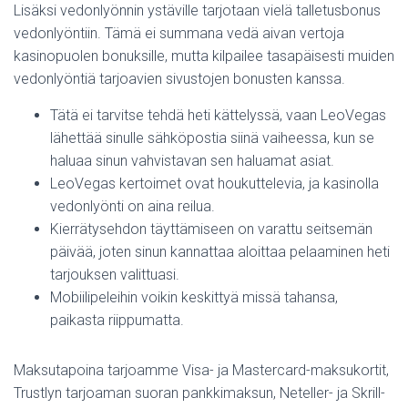
Lisäksi vedonlyönnin ystäville tarjotaan vielä talletusbonus
vedonlyöntiin. Tämä ei summana vedä aivan vertoja
kasinopuolen bonuksille, mutta kilpailee tasapäisesti muiden
vedonlyöntiä tarjoavien sivustojen bonusten kanssa.
Tätä ei tarvitse tehdä heti kättelyssä, vaan LeoVegas
lähettää sinulle sähköpostia siinä vaiheessa, kun se
haluaa sinun vahvistavan sen haluamat asiat.
LeoVegas kertoimet ovat houkuttelevia, ja kasinolla
vedonlyönti on aina reilua.
Kierrätysehdon täyttämiseen on varattu seitsemän
päivää, joten sinun kannattaa aloittaa pelaaminen heti
tarjouksen valittuasi.
Mobiilipeleihin voikin keskittyä missä tahansa,
paikasta riippumatta.
Maksutapoina tarjoamme Visa- ja Mastercard-maksukortit,
Trustlyn tarjoaman suoran pankkimaksun, Neteller- ja Skrill-