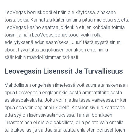
LeoVegas bonuskoodi ei näin ole käytössä, ainakaan
toistaiseksi. Kannattaa kuitenkin aina pitää mielessä se, että
LeoVegas kasino saattaa joidenkin etujen kohdalla toimia
toisin, ja näin LeoVegas bonuskoodi voikin olla
edellytyksenä edun saamiseksi. Juuri tästä syystä sinun
about hyvä tutustua jokaisen bonuksen ehtoihin ja
sääntöihin mahdollisimman tarkasti.
Leovegasin Lisenssit Ja Turvallisuus
Mahdollisten ongelmien ilmetessä voit suunnata hakemaan
apua LeoVegasin englanninkielisestä ammattitaitoisesta
asiakaspalvelusta. Joku voi miettiä tässä vaiheessa, miksi
apua saa vain englannin kielellä. Kasinon sivuilla kerrotaan,
että syy on lisenssivaatimuksissa. Tämän bonuksen
lunastaminen ei siis ole pakollista, eli a pelata vain omalla
talletuksellasi ja välttää sitä kautta erilaisten bonusehtojen