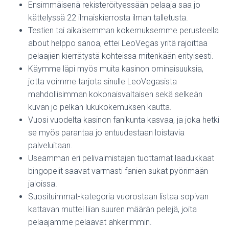
Ensimmäisenä rekisteröityessään pelaaja saa jo
kättelyssä 22 ilmaiskierrosta ilman talletusta.
Testien tai aikaisemman kokemuksemme perusteella
about helppo sanoa, ettei LeoVegas yritä rajoittaa
pelaajien kierrätystä kohteissa mitenkään erityisesti.
Käymme läpi myös muita kasinon ominaisuuksia,
jotta voimme tarjota sinulle LeoVegasista
mahdollisimman kokonaisvaltaisen sekä selkeän
kuvan jo pelkän lukukokemuksen kautta.
Vuosi vuodelta kasinon fanikunta kasvaa, ja joka hetki
se myös parantaa jo entuudestaan loistavia
palveluitaan.
Useamman eri pelivalmistajan tuottamat laadukkaat
bingopelit saavat varmasti fanien sukat pyörimään
jaloissa.
Suosituimmat-kategoria vuorostaan listaa sopivan
kattavan muttei liian suuren määrän pelejä, joita
pelaajamme pelaavat ahkerimmin.