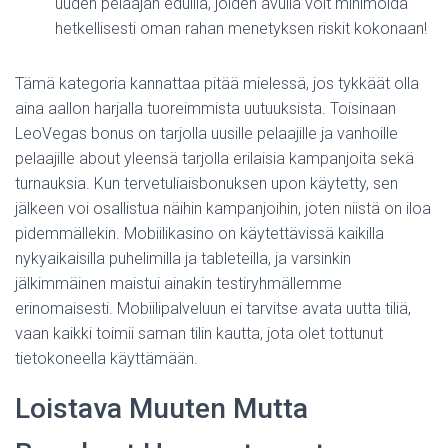
uuden pelaajan eduilla, joiden avulla voit minimoida
hetkellisesti oman rahan menetyksen riskit kokonaan!
Tämä kategoria kannattaa pitää mielessä, jos tykkäät olla
aina aallon harjalla tuoreimmista uutuuksista. Toisinaan
LeoVegas bonus on tarjolla uusille pelaajille ja vanhoille
pelaajille about yleensä tarjolla erilaisia kampanjoita sekä
turnauksia. Kun tervetuliaisbonuksen upon käytetty, sen
jälkeen voi osallistua näihin kampanjoihin, joten niistä on iloa
pidemmällekin. Mobiilikasino on käytettävissä kaikilla
nykyaikaisilla puhelimilla ja tableteilla, ja varsinkin
jälkimmäinen maistui ainakin testiryhmällemme
erinomaisesti. Mobiilipalveluun ei tarvitse avata uutta tiliä,
vaan kaikki toimii saman tilin kautta, jota olet tottunut
tietokoneella käyttämään.
Loistava Muuten Mutta