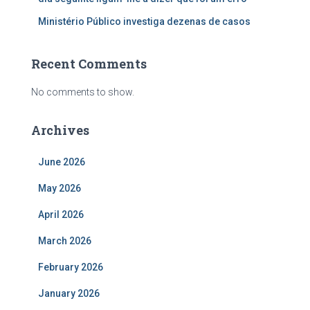
Ministério Público investiga dezenas de casos
Recent Comments
No comments to show.
Archives
June 2026
May 2026
April 2026
March 2026
February 2026
January 2026