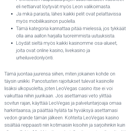
eli nettiarvat löytyvät myös Leon valikoimasta.
Ja mikä parasta, lähes kaikki pelit ovat pelattavissa
myös mobiilikasinon puolella.
Tämä kategoria kannattaa pitää mielessä, jos tykkäät
olla aina aallon harjalla tuoreimmista uutuuksista.
Löydät sieltä myös kaikki kasinomme osa-alueet,
joita ovat online kasino, livekasino ja
urheiluvedonlyönti.
Tämä juontaa juurensa siihen, miten jokainen kohde on
täysin uniikki. Panostusten rajoitukset tulevat kasinolle
lisäksi ulkopuolelta, joten LeoVegas casino itse ei voi
vaikuttaa niihin juurikaan. Jos asettamasi veto ylittää
sovitun rajan, käyttää LeoVegas ja palveluntarjoaja omaa
harkintaansa, ja päättää hylätä tai hyväksyä asettamasi
vedon grande tämän jälkeen. Kohteita LeoVegas kasino
sisältää reippaasti niin kotimaisiin kisoihin ja sarjoihinkin kuin