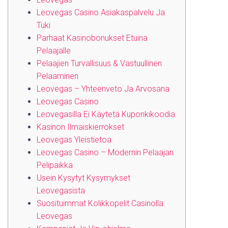
Leovegas Casino Asiakaspalvelu Ja
Tuki
Parhaat Kasinobonukset Etuina
Pelaajalle
Pelaajien Turvallisuus & Vastuullinen
Pelaaminen
Leovegas – Yhteenveto Ja Arvosana
Leovegas Casino
Leovegasilla Ei Käytetä Kuponkikoodia
Kasinon Ilmaiskierrokset
Leovegas Yleistietoa
Leovegas Casino – Modernin Pelaajan
Pelipaikka
Usein Kysytyt Kysymykset
Leovegasista
Suosituimmat Kolikkopelit Casinolla:
Leovegas