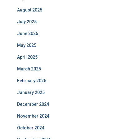
August 2025
July 2025
June 2025
May 2025
April 2025
March 2025
February 2025
January 2025
December 2024
November 2024
October 2024