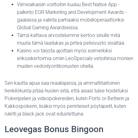
Viimeaikaisiin voittoihin kuuluu Best Native App -
palkinto EGR Marketing and Development Awards -
gaalassa ja valinta parhaaksi mobiilioperaattoriksi
Global Gaming Awardseissa.
Tämä kattava arvostelumme kertoo sinulle mitä
muuta tämä laadukas ja pirteä pelisivusto sisältää.
Kasino voi tarjota ajoittain myös esimerkiksi
erikoiskertoimia omiin LeoSpecials-vetoihinsa monien
muiden vedonlyöntibonusten ohella.
Sen kautta apua saa reaaliajassa, ja ammattitaitoinen
henkilökunta pitää huolen siitä, että asiasi tulee hoidetuksi.
Pokeripelien ja videopokereiden, kuten Ports or Betterin ja
Kakkospokerin, lisäksi myös perinteiset pöytäpelit, kuten
ruletti ja black jack ovat edustettuina.
Leovegas Bonus Bingoon