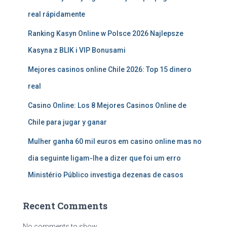
real rápidamente
Ranking Kasyn Online w Polsce 2026 Najlepsze
Kasyna z BLIK i VIP Bonusami
Mejores casinos online Chile 2026: Top 15 dinero
real
Casino Online: Los 8 Mejores Casinos Online de
Chile para jugar y ganar
Mulher ganha 60 mil euros em casino online mas no
dia seguinte ligam-lhe a dizer que foi um erro
Ministério Público investiga dezenas de casos
Recent Comments
No comments to show.