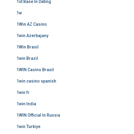
1st Base In Dating
1w
1Win AZ Casino
1win Azerbajany
1Win Brasil
1win Brazil
1WIN Casino Brasil
1win casino spanish
1win fr
1win India
1WIN Official In Russia
1win Turkiye