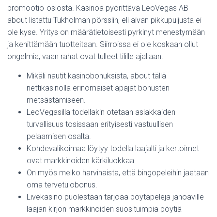
promootio-osiosta. Kasinoa pyörittävä LeoVegas AB
about listattu Tukholman pörssiin, eli aivan pikkupuljusta ei
ole kyse. Yritys on määrätietoisesti pyrkinyt menestymään
ja kehittämään tuotteitaan. Siirroissa ei ole koskaan ollut
ongelmia, vaan rahat ovat tulleet tilille ajallaan.
Mikäli nautit kasinobonuksista, about tällä
nettikasinolla erinomaiset apajat bonusten
metsästämiseen.
LeoVegasilla todellakin otetaan asiakkaiden
turvallisuus tosissaan erityisesti vastuullisen
pelaamisen osalta.
Kohdevalikoimaa löytyy todella laajalti ja kertoimet
ovat markkinoiden kärkiluokkaa.
On myös melko harvinaista, että bingopeleihin jaetaan
oma tervetulobonus.
Livekasino puolestaan tarjoaa pöytäpelejä janoaville
laajan kirjon markkinoiden suosituimpia pöytiä