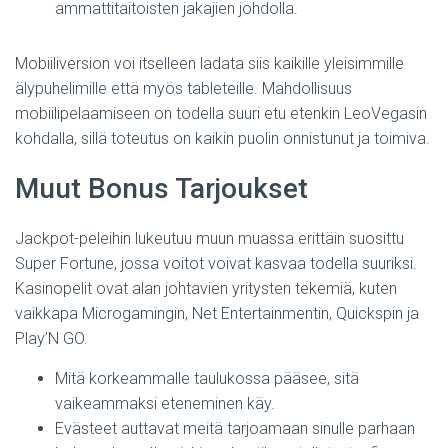
ammattitaitoisten jakajien johdolla.
Mobiiliversion voi itselleen ladata siis kaikille yleisimmille
älypuhelimille että myös tableteille. Mahdollisuus
mobiilipelaamiseen on todella suuri etu etenkin LeoVegasin
kohdalla, sillä toteutus on kaikin puolin onnistunut ja toimiva.
Muut Bonus Tarjoukset
Jackpot-peleihin lukeutuu muun muassa erittäin suosittu
Super Fortune, jossa voitot voivat kasvaa todella suuriksi.
Kasinopelit ovat alan johtavien yritysten tekemiä, kuten
vaikkapa Microgamingin, Net Entertainmentin, Quickspin ja
Play’N GO.
Mitä korkeammalle taulukossa pääsee, sitä
vaikeammaksi eteneminen käy.
Evästeet auttavat meitä tarjoamaan sinulle parhaan