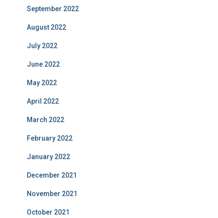
September 2022
August 2022
July 2022
June 2022
May 2022
April 2022
March 2022
February 2022
January 2022
December 2021
November 2021
October 2021