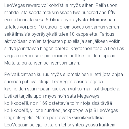
LeoVegas reward voi kohdistua myös siihen. Peliin upon
mahdollista saada maksimissaan two hundred and fifty
euroa bonusta sekä 50 ilmaispyöräytystä. Minimissään
talletus voi perol 10 euroa, jolloin bonus on saman verran
sekä ilmaisia pyöräytyksiä tulee 10 kappaletta. Tarjous
aktivoidaan omien tarjousten puolella ja sen jälkeen voikin
siirtyä jännittävän bingon äärelle. Käytännön tasolla Leo Las
vegas operoi useimpien muiden nettikasinoiden tapaan
Maltalta paikallisen pelilisenssin turvin.
Pelivalikoimaan kuuluu myös suomalainen ruletti, jota ohjaa
suomea puhuva jakaja. LeoVegas casino tarjoaa
kasinoiden suurimpaan kuuluvan valikoiman kolikkopelejä.
Lisäksi tarjolla upon myös noin sata Megaways-
kolikkopeliä, noin 169 ostettavia toimintoja sisältävää
kolikkopeliä, yli one hundred jackpot-peliä ja 8 LeoVegas
Originals -peliä. Nämä pelit ovat yksinoikeudellisia
LeoVegasin pelejä, jotka on tehty yhteistyössä kaikkein