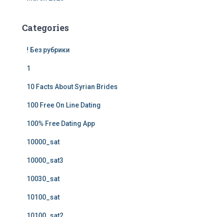
Categories
! Без рубрики
1
10 Facts About Syrian Brides
100 Free On Line Dating
100% Free Dating App
10000_sat
10000_sat3
10030_sat
10100_sat
10100_sat2