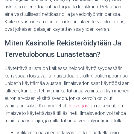
riski joko menettää rahaa tai jäädä koukkuun. Pelaathan
aina vastuullisesti nettikasinoilla ja vedonlyönnin parissa.
Kaikki sivuston kampanjat, mukaan lukien tervetulotarjous,
ovat jokaisen pelaajan käytettävissä yhden kerran.
Miten Kasinolle Rekisteröidytään Ja
Tervetulobonus Lunastetaan?
Käytettävä alusta on kaikessa helppokäyttöisyydessään
kerrassaan loistava, ja muistuttaa pitkälti kilpakumppaninsa
Unibetin käyttämää alustaa. Ilmaisvedon saat käyttöösi sen
jälkeen, kun olet tehnyt minkä tahansa vähintään kymmenen
euron arvoisen yksittäisvedon, jonka kerroin on ollut
vähintään kaksi. Kun vorbehalt
leovegas
on ratkennut, on
ilmaisveto käytettävissä tililläsi heti. Ilmaisvedon voi tehdä
mihin tahansa lajiin, ja millä tahansa vedonlyöntimuodolla.
Valikoima paranee jatkuvasti ja tällä hetkellä osio