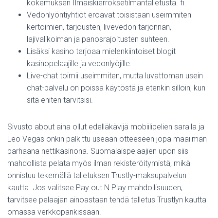
kokemuksen Ilmaiskierroksetilmantalletusta. fi.
Vedonlyöntiyhtiöt eroavat toisistaan useimmiten
kertoimien, tarjousten, livevedon tarjonnan,
lajivalikoiman ja panosrajoitusten suhteen.
Lisäksi kasino tarjoaa mielenkiintoiset blogit
kasinopelaajille ja vedonlyöjille.
Live-chat toimii useimmiten, mutta luvattoman usein
chat-palvelu on poissa käytöstä ja etenkin silloin, kun
sitä eniten tarvitsisi.
Sivusto about aina ollut edelläkävijä mobiilipelien saralla ja
Leo Vegas onkin palkittu useaan otteeseen jopa maailman
parhaana nettikasinona. Suomalaispelaajien upon siis
mahdollista pelata myös ilman rekisteröitymistä, mikä
onnistuu tekemällä talletuksen Trustly-maksupalvelun
kautta. Jos valitsee Pay out N Play mahdollisuuden,
tarvitsee pelaajan ainoastaan tehdä talletus Trustlyn kautta
omassa verkkopankissaan.