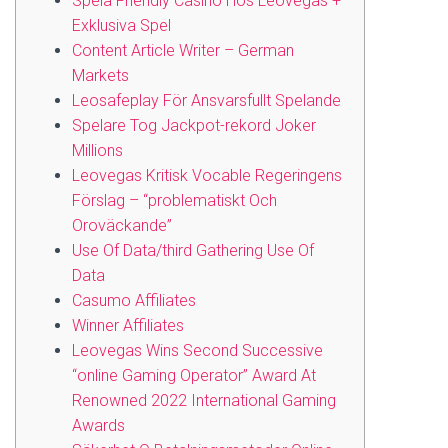
Spela Friendly Casino Hos Leovegas +
Exklusiva Spel
Content Article Writer – German
Markets
Leosafeplay För Ansvarsfullt Spelande
Spelare Tog Jackpot-rekord Joker
Millions
Leovegas Kritisk Vocable Regeringens
Förslag – “problematiskt Och
Oroväckande”
Use Of Data/third Gathering Use Of
Data
Casumo Affiliates
Winner Affiliates
Leovegas Wins Second Successive
“online Gaming Operator” Award At
Renowned 2022 International Gaming
Awards