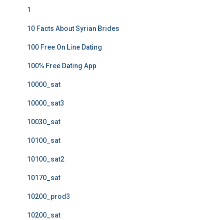
1
10 Facts About Syrian Brides
100 Free On Line Dating
100% Free Dating App
10000_sat
10000_sat3
10030_sat
10100_sat
10100_sat2
10170_sat
10200_prod3
10200_sat