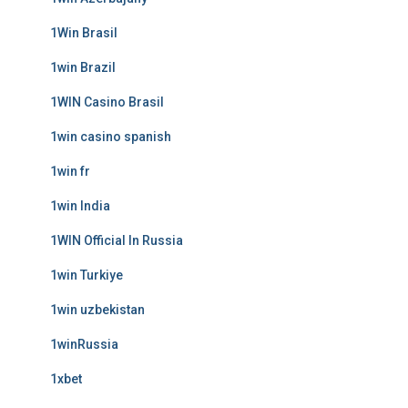
1Win Brasil
1win Brazil
1WIN Casino Brasil
1win casino spanish
1win fr
1win India
1WIN Official In Russia
1win Turkiye
1win uzbekistan
1winRussia
1xbet