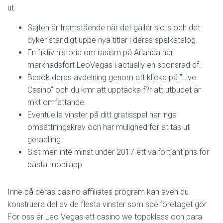
ut.
Sajten är framstående när det gäller slots och det
dyker ständigt uppe nya titlar i deras spelkatalog.
En fiktiv historia om rasism på Arlanda har
marknadsfört LeoVegas i actually en sponsrad df.
Besök deras avdelning genom att klicka på ”Live
Casino” och du kmr att upptäcka f?r att utbudet är
mkt omfattande.
Eventuella vinster på ditt gratisspel har inga
omsättningskrav och har mulighed for at tas ut
geradlinig.
Sist men inte minst under 2017 ett välförtjänt pris för
bästa mobilapp.
Inne på deras casino affiliates program kan även du
konstruera del av de flesta vinster som spelföretaget gör.
För oss är Leo Vegas ett casino we toppklass och para