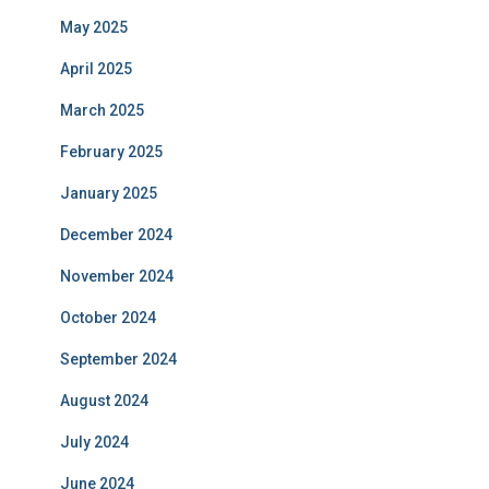
May 2025
April 2025
March 2025
February 2025
January 2025
December 2024
November 2024
October 2024
September 2024
August 2024
July 2024
June 2024