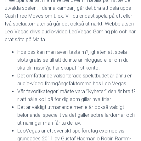
Free Spins är att man inte behöver filma alla på 1st av de
utvalda spelen. I denna kampanj går det bra att dela uppe
Cash Free Moves om t. ex. Vill du endast spela på ett eller
två spelautomater så går det också utmärkt. Webbplatsen
Leo Vegas drivs audio-video LeoVegas Gaming plc och har
erat säte på Malta.
Hos oss kan man även testa m?jligheten att spela
slots gratis se till att du inte är inloggad eller om du
ska bli missn?jd har skapat 1st konto.
Det omfattande välsorterade spelutbudet är ännu en
audio-video framgångsfaktorerna hos Leo Vegas.
Vår favoritkategori måste vara ”Nyheter” den är bra f?
r att hålla koll på för dig som gillar nya titlar.
Det är väldigt utmanande men e är också väldigt
belönande, speciellt va det gäller sobre lärdomar och
utmaningar man får ta del av.
LeoVegas är ett svenskt spelföretag exempelvis
grundades 2011 av Gustaf Hagman o Robin Ramm-