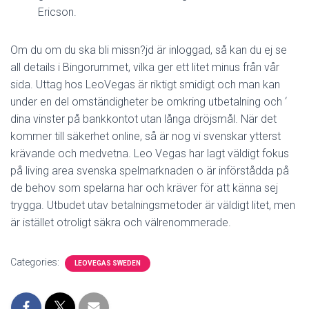
Ericson.
Om du om du ska bli missn?jd är inloggad, så kan du ej se
all details i Bingorummet, vilka ger ett litet minus från vår
sida. Uttag hos LeoVegas är riktigt smidigt och man kan
under en del omständigheter be omkring utbetalning och ‘
dina vinster på bankkontot utan långa dröjsmål. När det
kommer till säkerhet online, så är nog vi svenskar ytterst
krävande och medvetna. Leo Vegas har lagt väldigt fokus
på living area svenska spelmarknaden o är införstådda på
de behov som spelarna har och kräver för att känna sej
trygga. Utbudet utav betalningsmetoder är väldigt litet, men
är istället otroligt säkra och välrenommerade.
Categories:
LEOVEGAS SWEDEN