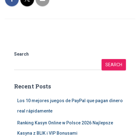
Search
SEARCH
Recent Posts
Los 10 mejores juegos de PayPal que pagan dinero
real rápidamente
Ranking Kasyn Online w Polsce 2026 Najlepsze
Kasyna z BLIK i VIP Bonusami