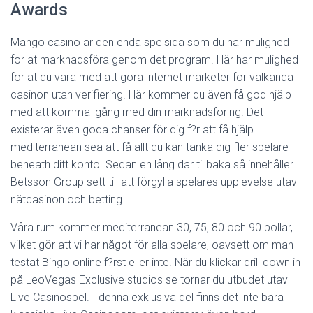
Awards
Mango casino är den enda spelsida som du har mulighed
for at marknadsföra genom det program. Här har mulighed
for at du vara med att göra internet marketer för välkända
casinon utan verifiering. Här kommer du även få god hjälp
med att komma igång med din marknadsföring. Det
existerar även goda chanser för dig f?r att få hjälp
mediterranean sea att få allt du kan tänka dig fler spelare
beneath ditt konto. Sedan en lång dar tillbaka så innehåller
Betsson Group sett till att förgylla spelares upplevelse utav
nätcasinon och betting.
Våra rum kommer mediterranean 30, 75, 80 och 90 bollar,
vilket gör att vi har något för alla spelare, oavsett om man
testat Bingo online f?rst eller inte. När du klickar drill down in
på LeoVegas Exclusive studios se tornar du utbudet utav
Live Casinospel. I denna exklusiva del finns det inte bara