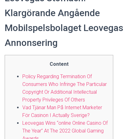
Klargörande Angående
Mobilspelsbolaget Leovegas
Annonsering
Content
Policy Regarding Termination Of
Consumers Who Infringe The Particular
Copyright Or Additional Intellectual
Property Privileges Of Others
Vad Tjänar Man På Internet Marketer
För Casinon I Actually Sverige?
Leovegas Wins “online Online Casino Of
The Year” At The 2022 Global Gaming
Awards