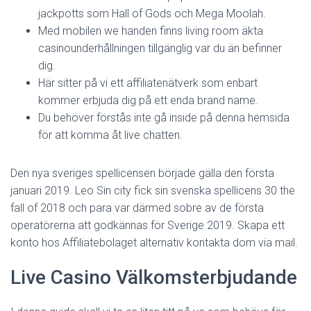
jackpotts som Hall of Gods och Mega Moolah.
Med mobilen we handen finns living room äkta
casinounderhållningen tillgänglig var du än befinner
dig.
Här sitter på vi ett affiliatenätverk som enbart
kommer erbjuda dig på ett enda brand name.
Du behöver förstås inte gå inside på denna hemsida
för att komma åt live chatten.
Den nya sveriges spellicensen började gälla den första
januari 2019. Leo Sin city fick sin svenska spellicens 30 the
fall of 2018 och para var därmed sobre av de första
operatörerna att godkännas för Sverige 2019. Skapa ett
konto hos Affiliatebolaget alternativ kontakta dom via mail.
Live Casino Välkomsterbjudande