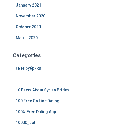
January 2021
November 2020
October 2020
March 2020
Categories
! Без рубрики
1
10 Facts About Syrian Brides
100 Free On Line Dating
100% Free Dating App
10000_sat