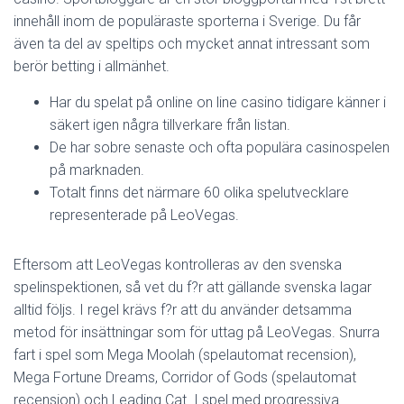
innehåll inom de populäraste sporterna i Sverige. Du får
även ta del av speltips och mycket annat intressant som
berör betting i allmänhet.
Har du spelat på online on line casino tidigare känner i
säkert igen några tillverkare från listan.
De har sobre senaste och ofta populära casinospelen
på marknaden.
Totalt finns det närmare 60 olika spelutvecklare
representerade på LeoVegas.
Eftersom att LeoVegas kontrolleras av den svenska
spelinspektionen, så vet du f?r att gällande svenska lagar
alltid följs. I regel krävs f?r att du använder detsamma
metod för insättningar som för uttag på LeoVegas. Snurra
fart i spel som Mega Moolah (spelautomat recension),
Mega Fortune Dreams, Corridor of Gods (spelautomat
recension) och Leading Cat. I spel med progressiva