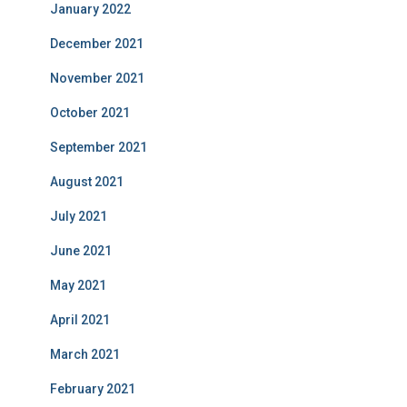
January 2022
December 2021
November 2021
October 2021
September 2021
August 2021
July 2021
June 2021
May 2021
April 2021
March 2021
February 2021