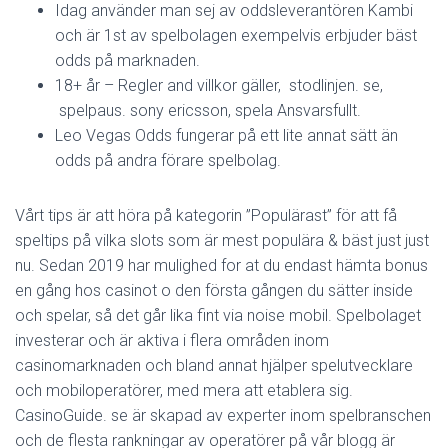
Idag använder man sej av oddsleverantören Kambi
och är 1st av spelbolagen exempelvis erbjuder bäst
odds på marknaden.
18+ år – Regler and villkor gäller, stodlinjen. se,
spelpaus. sony ericsson, spela Ansvarsfullt.
Leo Vegas Odds fungerar på ett lite annat sätt än
odds på andra förare spelbolag.
Vårt tips är att höra på kategorin ”Populärast” för att få
speltips på vilka slots som är mest populära & bäst just just
nu. Sedan 2019 har mulighed for at du endast hämta bonus
en gång hos casinot o den första gången du sätter inside
och spelar, så det går lika fint via noise mobil. Spelbolaget
investerar och är aktiva i flera områden inom
casinomarknaden och bland annat hjälper spelutvecklare
och mobiloperatörer, med mera att etablera sig.
CasinoGuide. se är skapad av experter inom spelbranschen
och de flesta rankningar av operatörer på vår blogg är