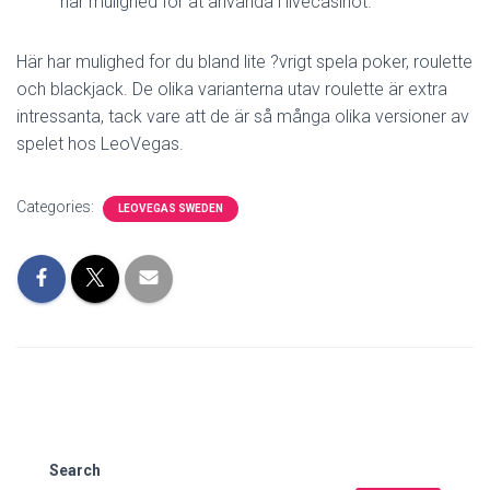
har mulighed for at använda i livecasinot.
Här har mulighed for du bland lite ?vrigt spela poker, roulette
och blackjack. De olika varianterna utav roulette är extra
intressanta, tack vare att de är så många olika versioner av
spelet hos LeoVegas.
Categories:
LEOVEGAS SWEDEN
Search