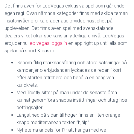
Det finns även för LeoVegas exklusiva spel som går under
egen regi. Ovan nämnda kategorier finns med skilda teman,
insatsnivåer o olika grader audio-video hastighet på
upplevelsen. Det finns även spel med svensktalande
dealers vilket ökar spelkänslan ytterligare nivå. LeoVegas
erbjuder nu
leo vegas logga in
en app right up until alla som
spelar på sport & casino.
Genom flitig marknadsföring och stora satsningar på
kampanjer o erbjudanden lyckades de redan i kort
efter starten attrahera och behålla en hängiven
kundkrets.
Med Trustly sitter på man under de senaste åren
kunnat genomföra snabba insättningar och uttag hos
bettingsajter.
Längst ned på sidan till höger finns en liten orange
knapp mediterranean texten ”hjälp”.
Nyheterna är dels för f?r att hänga med we