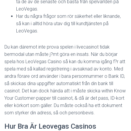
ta de av de senaste och bästa från spelvärlden på
LeoVegas.
Har du några frågor som rör säkerhet eller liknande,
så kan i alltid höra utav dig till kundtjänsten på
LeoVegas.
Du kan däremot inte prova spelen i livecasinot tidak
bermodal utan måste j?mt göra en insats. När du börjar
spela hos LeoVegas Casino så kan du komma igång f?r att
spela med så kallad registrering i avsaknad av konto. Med
andra förare ord använder i bara personnummer o Bank ID,
så skickas dina uppgifter automatiskt från din bank till
casinot. Det kan dock hända att i måste skicka within Know
Your Customer-papper till casinot, & då är det pass, ID-kort
eller körkort som gäller. Du måste också ha ett dokument
som styrker din adress, så och personbevis.
Hur Bra Är Leovegas Casinos