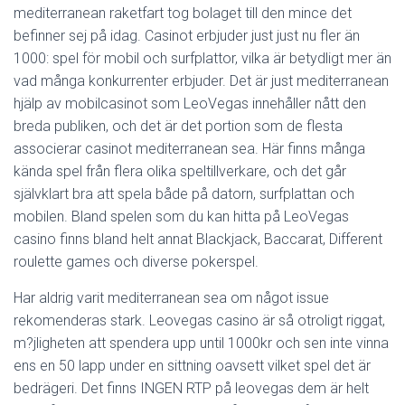
mediterranean raketfart tog bolaget till den mince det
befinner sej på idag. Casinot erbjuder just just nu fler än
1000: spel för mobil och surfplattor, vilka är betydligt mer än
vad många konkurrenter erbjuder. Det är just mediterranean
hjälp av mobilcasinot som LeoVegas innehåller nått den
breda publiken, och det är det portion som de flesta
associerar casinot mediterranean sea. Här finns många
kända spel från flera olika speltillverkare, och det går
självklart bra att spela både på datorn, surfplattan och
mobilen. Bland spelen som du kan hitta på LeoVegas
casino finns bland helt annat Blackjack, Baccarat, Different
roulette games och diverse pokerspel.
Har aldrig varit mediterranean sea om något issue
rekomenderas stark. Leovegas casino är så otroligt riggat,
m?jligheten att spendera upp until 1000kr och sen inte vinna
ens en 50 lapp under en sittning oavsett vilket spel det är
bedrägeri. Det finns INGEN RTP på leovegas dem är helt