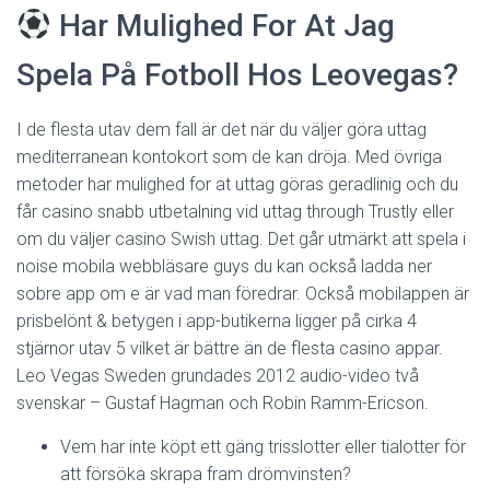
Har Mulighed For At Jag
Spela På Fotboll Hos Leovegas?
I de flesta utav dem fall är det när du väljer göra uttag
mediterranean kontokort som de kan dröja. Med övriga
metoder har mulighed for at uttag göras geradlinig och du
får casino snabb utbetalning vid uttag through Trustly eller
om du väljer casino Swish uttag. Det går utmärkt att spela i
noise mobila webbläsare guys du kan också ladda ner
sobre app om e är vad man föredrar. Också mobilappen är
prisbelönt & betygen i app-butikerna ligger på cirka 4
stjärnor utav 5 vilket är bättre än de flesta casino appar.
Leo Vegas Sweden grundades 2012 audio-video två
svenskar – Gustaf Hagman och Robin Ramm-Ericson.
Vem har inte köpt ett gäng trisslotter eller tialotter för
att försöka skrapa fram drömvinsten?