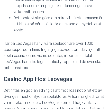
erbjuda andra kampanjer eller turneringar utöver
välkomstbonusen.
Det första vi ska göra om mire vill hämta bonusen är
att klicka på våran länk för att skapa ett nyetablerat
konto.
Här på LeoVegas har vi våra spelacchiare över 1300
casinospel som finns tillgängliga oavsett om du väljer att
spela casino online via noise dator, mobil elr surfplatta.
LeoVegas har alltid legat i actually topp bland de svenska
onlinecasinona.
Casino App Hos Leovegas
Det hittas en god anledning till att mobilcasinot blivit ett av
Sveriges mest omtyckta spelaktörer. Vi har mulighed for at
varmt rekommendera LeoVegas som ett högkvalitativt
casino. Sportbloggare är en stor bloggportal med 1st brett