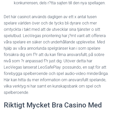
konkurrensen, dels r?tta sajten till den nya spellagen.
Det här casinot används dagligen av ett x antal tusen
spelare världen över och de tycks bli dyrare och mer
omtyckta i takt med att de utvecklar sina tjänster o sitt
spelutbud. LeoVegas prioritering har j?mt varit att offerera
våra spelare en säker och underhållande upplevelse. Med
hjälp av våra annorlunda spelgränser kan i som spelare
försäkra dig om f?r att du kan filma ansvarsfullt, på sobre
nivå som ?r anpassad f?r just dig. Utöver detta har
LeoVegas lanserat LeoSafePlay. possuindo, en sajt för att
förebygga spelberoende och spel audio-video minderåriga.
Här kan hitta du mer information om ansvarsfullt spelande,
vilka verktyg ni har samt en kunskapsbank om spel och
spelberoende.
Riktigt Mycket Bra Casino Med