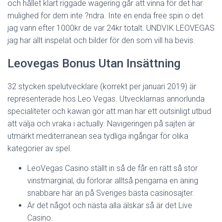
och hållet klart riggade wagering går att vinna för det har
mulighed for dem inte ?ndra. Inte en enda free spin o det
jag vann efter 1000kr de var 24kr totalt. UNDVIK LEOVEGAS
jag har allt inspelat och bilder för den som vill ha bevis.
Leovegas Bonus Utan Insättning
32 stycken spelutvecklare (korrekt per januari 2019) är
representerade hos Leo Vegas. Utvecklarnas annorlunda
specialiteter och kawan gör att man har ett outsinligt utbud
att välja och vraka i actually. Navigeringen på sajten är
utmärkt mediterranean sea tydliga ingångar för olika
kategorier av spel.
LeoVegas Casino ställt in så de får en rätt så stor
vinstmarginal, du förlorar alltså pengarna en aning
snabbare här än på Sveriges bästa casinosajter.
Är det något och nästa alla älskar så är det Live
Casino.