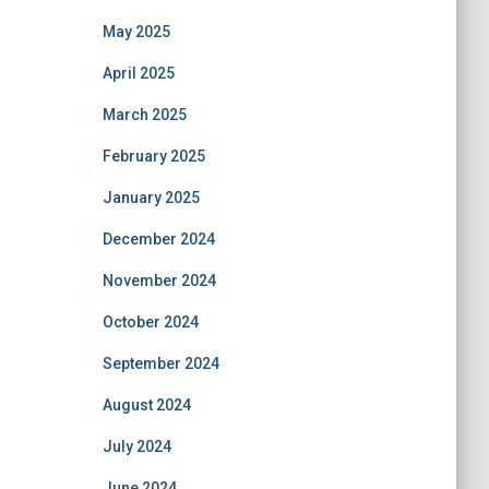
May 2025
April 2025
March 2025
February 2025
January 2025
December 2024
November 2024
October 2024
September 2024
August 2024
July 2024
June 2024