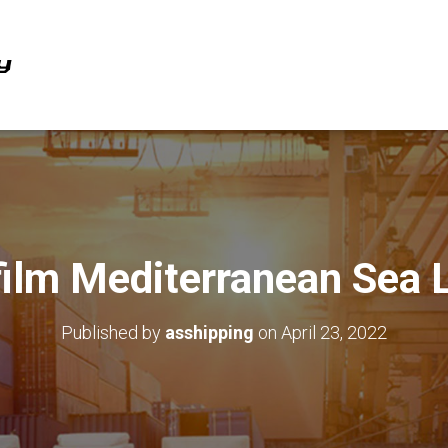
ilm Mediterranean Sea 
Published by
asshipping
on
April 23, 2022