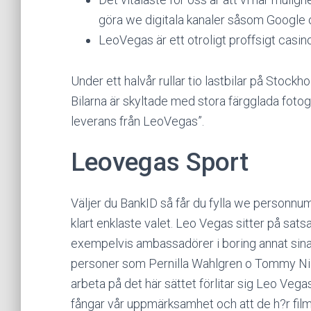
göra we digitala kanaler såsom Google o
LeoVegas är ett otroligt proffsigt casi
Under ett halvår rullar tio lastbilar på Stoc
Bilarna är skyltade med stora färgglada fot
leverans från LeoVegas”.
Leovegas Sport
Väljer du BankID så får du fylla we personnum
klart enklaste valet. Leo Vegas sitter på sa
exempelvis ambassadörer i boring annat sin
personer som Pernilla Wahlgren o Tommy Nils
arbeta på det här sättet förlitar sig Leo Vegas 
fångar vår uppmärksamhet och att de h?r filme