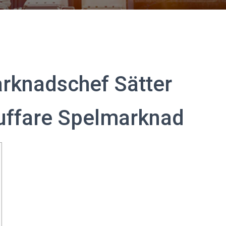
rknadschef Sätter
Tuffare Spelmarknad