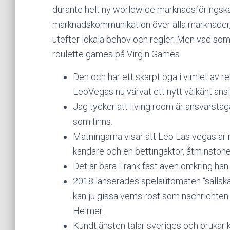
durante helt ny worldwide marknadsföringskam
marknadskommunikation över alla marknader,
utefter lokala behov och regler. Men vad som s
roulette games på Virgin Games.
Den och har ett skarpt öga i vimlet av r
LeoVegas nu värvat ett nytt välkänt ansik
Jag tycker att living room är ansvarstagan
som finns.
Mätningarna visar att Leo Las vegas är m
kändare och en bettingaktör, åtminstone
Det är bara Frank fast även omkring han a
2018 lanserades spelautomaten “sällsk
kan ju gissa vems röst som nachrichten
Helmer.
Kundtjänsten talar sveriges och brukar 