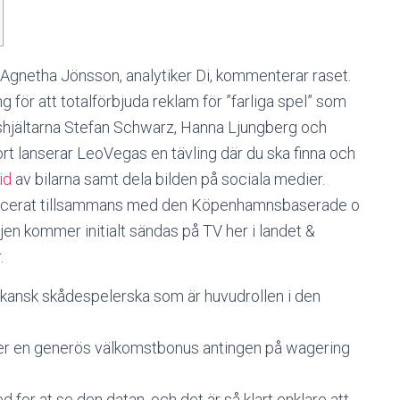
h Agnetha Jönsson, analytiker Di, kommenterar raset.
g för att totalförbjuda reklam för ”farliga spel” som
shjältarna Stefan Schwarz, Hanna Ljungberg och
t lanserar LeoVegas en tävling där du ska finna och
id
av bilarna samt dela bilden på sociala medier.
ducerat tillsammans med den Köpenhamnsbaserade o
n kommer initialt sändas på TV her i landet &
.
ansk skådespelerska som är huvudrollen i den
der en generös välkomstbonus antingen på wagering
ed for at se den datan, och det är så klart enklare att