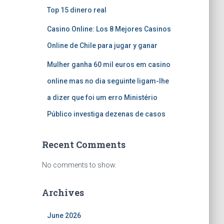
Top 15 dinero real
Casino Online: Los 8 Mejores Casinos
Online de Chile para jugar y ganar
Mulher ganha 60 mil euros em casino
online mas no dia seguinte ligam-lhe
a dizer que foi um erro Ministério
Público investiga dezenas de casos
Recent Comments
No comments to show.
Archives
June 2026