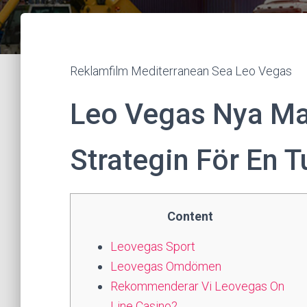
Reklamfilm Mediterranean Sea Leo Vegas
Leo Vegas Nya Ma
Strategin För En 
Content
Leovegas Sport
Leovegas Omdömen
Rekommenderar Vi Leovegas On
Line Casino?