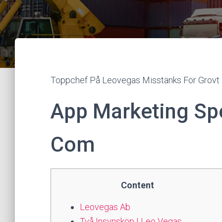
Toppchef På Leovegas Misstänks För Grovt I
App Marketing Spe
Com
Content
Leovegas Ab
Två Insynsköp I Leo Vegas