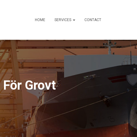
HOME
SERVICES
CONTACT
För Grovt