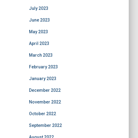
July 2023
June 2023
May 2023
April 2023
March 2023
February 2023
January 2023
December 2022
November 2022
October 2022
September 2022
August 2022