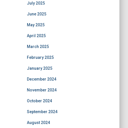
July 2025
June 2025
May 2025
April 2025
March 2025
February 2025
January 2025
December 2024
November 2024
October 2024
September 2024
August 2024