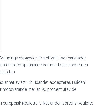
 Groupings expansion, framförallt we marknader
 starkt och spännande varumärke till koncernen,
illväxten.
land annat av att Erbjudandet accepteras i sådan
tier motsvarande mer än 90 procent utav de
i europeisk Roulette, vilket är den sortens Roulette