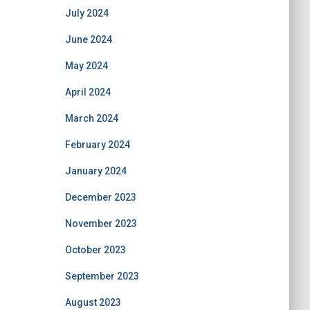
July 2024
June 2024
May 2024
April 2024
March 2024
February 2024
January 2024
December 2023
November 2023
October 2023
September 2023
August 2023