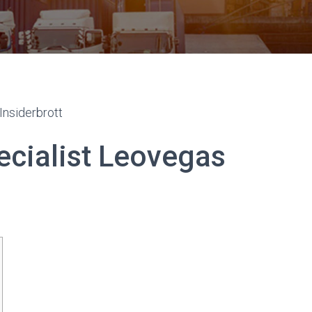
nsiderbrott
cialist Leovegas