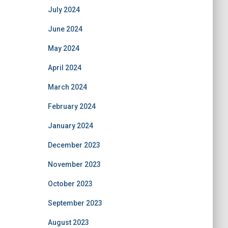
July 2024
June 2024
May 2024
April 2024
March 2024
February 2024
January 2024
December 2023
November 2023
October 2023
September 2023
August 2023