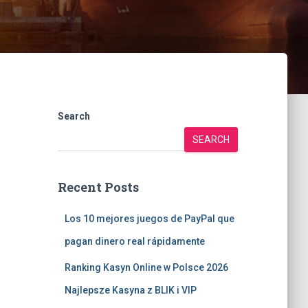
Search
SEARCH
Recent Posts
Los 10 mejores juegos de PayPal que
pagan dinero real rápidamente
Ranking Kasyn Online w Polsce 2026
Najlepsze Kasyna z BLIK i VIP