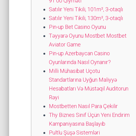
91 00 Qiyməti
Satılır Yeni Tikili, 101m², 3-otaqlı
Satılır Yeni Tikili, 130m², 3-otaqlı
Pin-up Bet Casino Oyunu
Təyyarə Oyunu Mostbet Mostbet
Aviator Game
Pin-up Azerbaycan Casino
Oyunlarında Nasıl Oynanır?
Milli Mühasibat Uçotu
Standartlarına Uyğun Maliyyə
Hesabatları Və Müstəqil Auditorun
Rəyi
Mostbetten Nasıl Para Çekilir
Thy Biznes Sinif Üçün Yeni Endirim
Kampaniyasına Başlayıb
Pultlu Şüşə Sistemləri