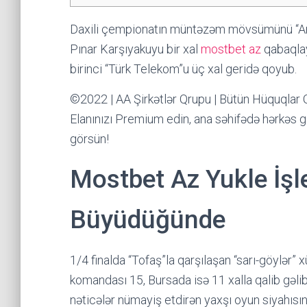
Daxili çempionatın müntəzəm mövsümünü “An
Pınar Karşıyakuyu bir xal
mostbet az
qabaqlaya
birinci “Türk Telekom”u üç xal geridə qoyub.
©2022 | AA Şirkətlər Qrupu | Bütün Hüquqlar 
Elanınızı Premium edin, ana səhifədə hərkəs gör
görsün!
Mostbet Az Yukle İşl
Büyüdüğünde
1/4 finalda “Tofaş”la qarşılaşan “sarı-göylər”
komandası 15, Bursada isə 11 xalla qalib gəlib.
nəticələr nümayiş etdirən yaxşı oyun siyahısı