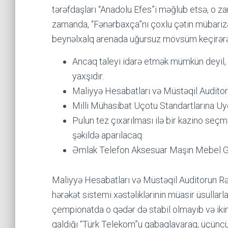
tərəfdaşları “Anadolu Efes”i məğlub etsə, o z
zamanda, “Fənərbaxça”nı çoxlu çətin mübarizəl
beynəlxalq arenada uğursuz mövsüm keçirərək
Ancaq taleyi idarə etmək mümkün deyil,
yaxşıdır.
Maliyyə Hesabatları və Müstəqil Audito
Milli Mühasibat Uçotu Standartlarına U
Pulun tez çıxarılması ilə bir kazino se
şəkildə aparılacaq.
Əmlak Telefon Aksesuar Maşın Mebel 
Maliyyə Hesabatları və Müstəqil Auditorun R
hərəkət sistemi xəstəliklərinin müasir üsulla
çempionatda o qədər də stabil olmayıb və ikinc
qaldığı “Türk Telekom”u qabaqlayaraq, üçüncü 