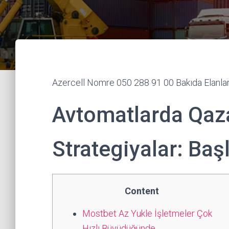
Azercell Nomre 050 288 91 00 Bakıda Elanlar
Avtomatlarda Qa
Strategiyalar: Baş
Content
Mostbet Az Yukle İşletmeler Çok
Hızlı Büyüdüğünde