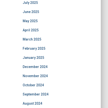
July 2025
June 2025
May 2025
April 2025
March 2025
February 2025
January 2025
December 2024
November 2024
October 2024
September 2024
August 2024