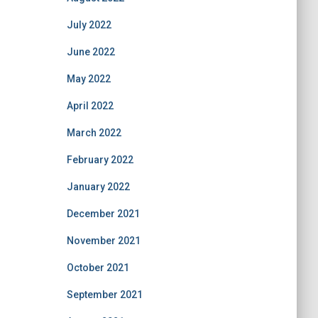
July 2022
June 2022
May 2022
April 2022
March 2022
February 2022
January 2022
December 2021
November 2021
October 2021
September 2021