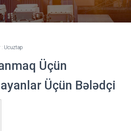
 : Ucuztap
zanmaq Üçün
layanlar Üçün Bələdçi