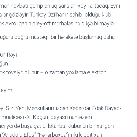
aman növbəti çempionluq şansları xeyli artacaq. Eyni
ər gözləyir. Tunkay Özilhanın sahibi olduğu klub
 Avroliqanın pley-off mərhələsinə düşə bilməyib.
 uğura doğru müstəqil bir hərəkətə başlamaq daha
run Rəyi
yğun
çmək tövsiyə olunur – o zaman yoxlama elektron
Geyim
əyi Sizi Yeni Məhsullarımızdan Xəbərdar Edək Dayaq-
rla müalicəsi Əli Koçun ideyası müntəzəm
i yerdə başa çatıb. İstanbul klubunun bir xal geri
“Anadolu Efes” “Fənərbaxça”nı iki kredit xalı