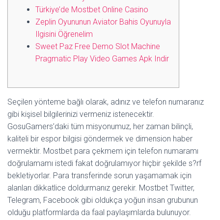
Türkiye’de Mostbet Online Casino
Zeplin Oyununun Aviator Bahis Oyunuyla
Ilgisini Öğrenelim
Sweet Paz Free Demo Slot Machine
Pragmatic Play Video Games Apk Indir
Seçilen yönteme bağlı olarak, adınız ve telefon numaranız
gibi kişisel bilgilerinizi vermeniz istenecektir.
GosuGamers’daki tüm misyonumuz, her zaman bilinçli,
kaliteli bir espor bilgisi göndermek ve dimension haber
vermektir. Mostbet para çekmem için telefon numaramı
doğrulamamı istedi fakat doğrulamıyor hiçbir şekilde s?rf
bekletiyorlar. Para transferinde sorun yaşamamak için
alanları dikkatlice doldurmanız gerekir. Mostbet Twitter,
Telegram, Facebook gibi oldukça yoğun insan grubunun
olduğu platformlarda da faal paylaşımlarda bulunuyor.