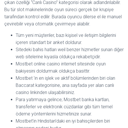
çıkan özelliği “Canlı Casino” kategorisi olarak adlandırılabilir.
Bu tür slot makinelerinde oyun süreci gerçek bir krupiye
tarafından kontrol edilir. Burada oyuncu dilerse el ile manuel
çevirebilir veya otomatik çevirmeye alabilir.
Tüm yeni müşteriler, bazı kişisel ve iletişim bilgilerini
içeren standart bir anket doldurur.
Sitedeki bahis hatları weil benzer hizmetler sunan diğer
web sitelerine kıyasla oldukça rekabetçidir.
Mostbet online casino internet sitesinde oyun
bakiyesini doldurmak oldukça basittir.
Mostbet ’in en işlek ve aktif bölümlerinden biri olan
Baccarat kategorisine, ana sayfada yer alan canlı
casino linkinden ulaşabilirsiniz.
Para yatırmaya gelince; Mostbet banka kartları,
transferler ve elektronik cüzdanlar gibi tüm temel
ödeme yöntemlerini hizmetinize sunar.
Mostbet’in Hindistan’daki en iyi bahisçilerden biri