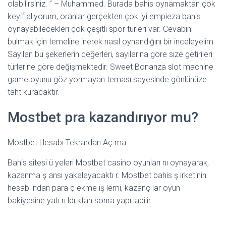
olabilirsiniz. ” – Muhammed. Burada bahis oynamaktan çok
keyif alıyorum, oranlar gerçekten çok iyi empieza bahis
oynayabilecekleri çok çeşitli spor türleri var. Cevabını
bulmak için temeline inerek nasıl oynandığını bir inceleyelim.
Sayılan bu şekerlerin değerleri, sayılarına göre size getirileri
türlerine göre değişmektedir. Sweet Bonanza slot machine
game oyunu göz yormayan teması sayesinde gönlünüze
taht kuracaktır.
Mostbet pra kazandırıyor mu?
Mostbet Hesabı Tekrardan Aç ma
Bahis sitesi ü yeleri Mostbet casino oyunları nı oynayarak,
kazanma ş ansı yakalayacaktı r. Mostbet bahis ş irketinin
hesabı ndan para ç ekme iş lemi, kazanç lar oyun
bakiyesine yatı rı ldı ktan sonra yapı labilir.