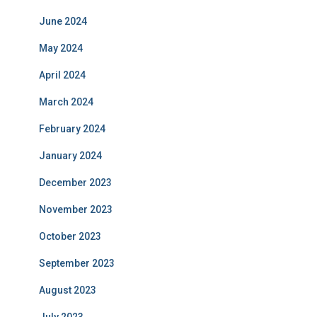
June 2024
May 2024
April 2024
March 2024
February 2024
January 2024
December 2023
November 2023
October 2023
September 2023
August 2023