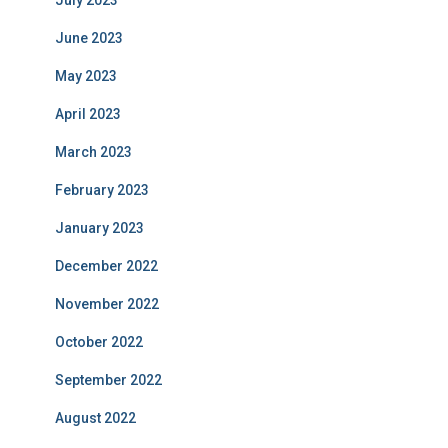
July 2023
June 2023
May 2023
April 2023
March 2023
February 2023
January 2023
December 2022
November 2022
October 2022
September 2022
August 2022