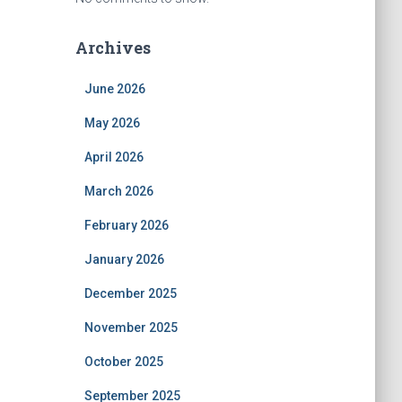
Archives
June 2026
May 2026
April 2026
March 2026
February 2026
January 2026
December 2025
November 2025
October 2025
September 2025