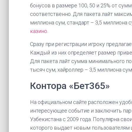
бонусов в размере 100, 50 и 25% от сумм
соответственно. Для пакета лайт макси
миллиона сум, стандарт – 3,5 миллиона 
казино
.
Сразу при регистрации игроку предлагае
Каждый из них определяет размер приве
Для пакета лайт сумма минимального поп
тысяч сум, хайроллер – 3,5 миллиона сум
Контора «Бет365»
На официальном сайте расположен удоб
интересующее событие и заключить пар
Узбекистана с 2009 года. Популярна св
которого выдает новым пользователям 