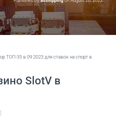
Published by
asshipping
on
August 26, 2022
 ТОП-35 в 09 2023 для ставок на спорт в
ино SlotV в