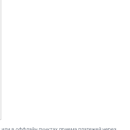
 или в оффлайн пунктах приема платежей через