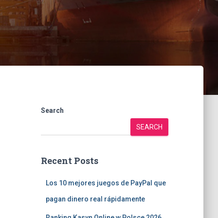
Search
SEARCH
Recent Posts
Los 10 mejores juegos de PayPal que
pagan dinero real rápidamente
Ranking Kasyn Online w Polsce 2026