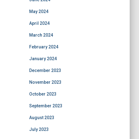
May 2024
April 2024
March 2024
February 2024
January 2024
December 2023
November 2023
October 2023
September 2023
August 2023
July 2023