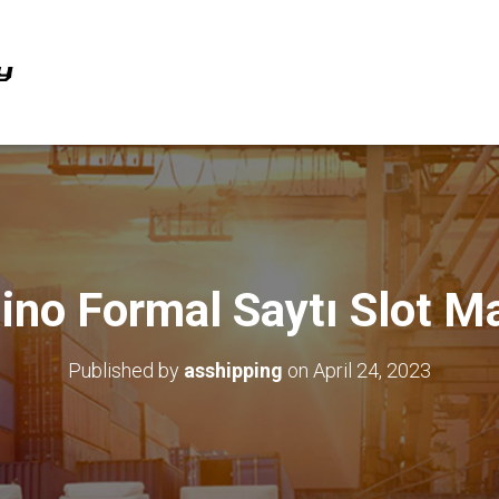
ino Formal Saytı Slot Ma
Published by
asshipping
on
April 24, 2023