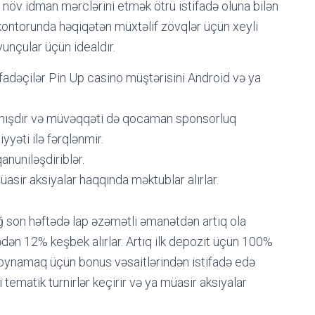
növ idman mərclərini etmək ötrü istifadə oluna bilən
 kontorunda həqiqətən müxtəlif zövqlər üçün xeyli
unçular üçün idealdır.
ifadəçilər Pin Up casino müştərisini Android və ya
amışdır və müvəqqəti də qocaman sponsorluq
iyyəti ilə fərqlənmir.
anuniləşdiriblər.
asir aksiyalar haqqında məktublar alırlar.
 son həftədə lap əzəmətli əmanətdən artıq ola
ədən 12% keşbek alırlar. Artıq ilk depozit üçün 100%
da oynamaq üçün bonus vəsaitlərindən istifadə edə
 tematik turnirlər keçirir və ya müasir aksiyalar