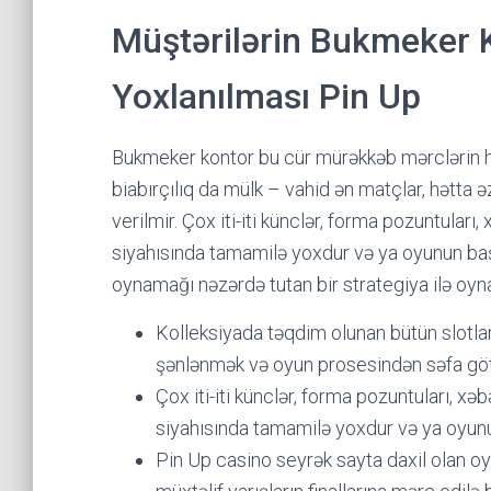
Müştərilərin Bukmeker 
Yoxlanılması Pin Up
Bukmeker kontor bu cür mürəkkəb mərclərin həq
biabırçılıq da mülk – vahid ən matçlar, hətta əz
verilmir. Çox iti-iti künclər, forma pozuntuları, 
siyahısında tamamilə yoxdur və ya oyunun baş
oynamağı nəzərdə tutan bir strategiya ilə oyn
Kolleksiyada təqdim olunan bütün slotlar
şənlənmək və oyun prosesindən səfa göt
Çox iti-iti künclər, forma pozuntuları, xəbə
siyahısında tamamilə yoxdur və ya oyun
Pin Up casino seyrək sayta daxil olan 