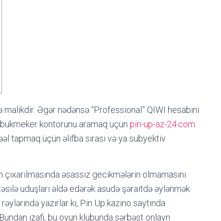
sə malikdir. Əgər nədənsə “Professional” QIWI hesabını
in bukmeker kontorunu aramaq üçün
pin-up-az-24.com
əəl tapmaq üçün əlifba sırası və ya subyektiv
n çıxarılmasında əsassız gecikmələrin olmamasını
təsilə uduşları əldə edərək asudə şəraitdə əylənmək
rəylərində yazırlar ki, Pin Up kazino saytında
Bundan izafi, bu oyun klubunda sərbəst onlayn