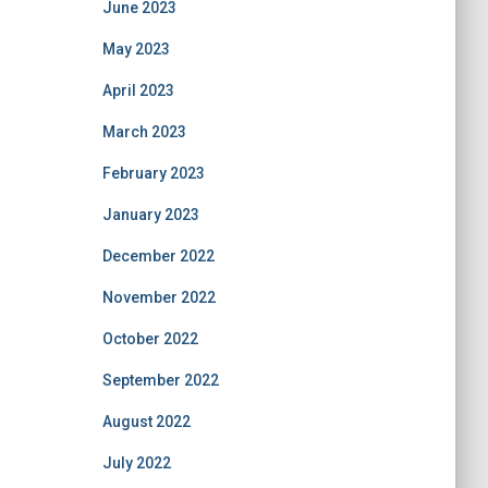
June 2023
May 2023
April 2023
March 2023
February 2023
January 2023
December 2022
November 2022
October 2022
September 2022
August 2022
July 2022