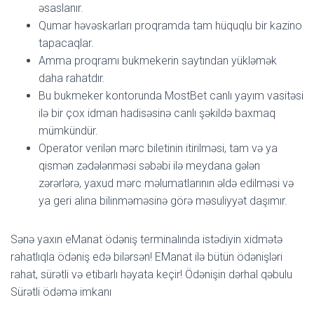
əsaslanır.
Qumar həvəskarları proqramda tam hüquqlu bir kazino
tapacaqlar.
Amma proqramı bukmekerin saytından yükləmək
daha rahatdır.
Bu bukmeker kontorunda MostBet canlı yayım vasitəsi
ilə bir çox idman hadisəsinə canlı şəkildə baxmaq
mümkündür.
Operator verilən mərc biletinin itirilməsi, tam və ya
qismən zədələnməsi səbəbi ilə meydana gələn
zərərlərə, yaxud mərc məlumatlarının əldə edilməsi və
ya geri alına bilinməməsinə görə məsuliyyət daşımır.
Sənə yaxın eManat ödəniş terminalında istədiyin xidmətə
rahatlıqla ödəniş edə bilərsən! EManat ilə bütün ödənişləri
rahat, sürətli və etibarlı həyata keçir! Ödənişin dərhal qəbulu
Sürətli ödəmə imkanı