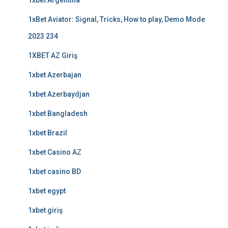
1xbet Argentina
1xBet Aviator: Signal, Tricks, How to play, Demo Mode
2023 234
1XBET AZ Giriş
1xbet Azerbajan
1xbet Azerbaydjan
1xbet Bangladesh
1xbet Brazil
1xbet Casino AZ
1xbet casino BD
1xbet egypt
1xbet giriş