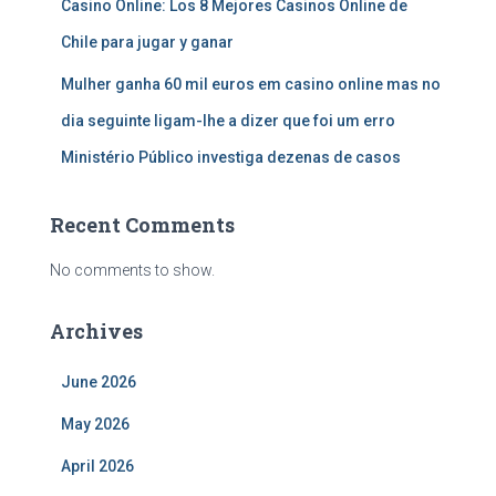
Casino Online: Los 8 Mejores Casinos Online de
Chile para jugar y ganar
Mulher ganha 60 mil euros em casino online mas no
dia seguinte ligam-lhe a dizer que foi um erro
Ministério Público investiga dezenas de casos
Recent Comments
No comments to show.
Archives
June 2026
May 2026
April 2026