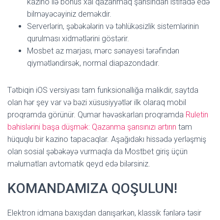
kazino ilə bonus xal qazanmaq şansından istifadə edə
bilməyəcəyiniz deməkdir.
Serverlərin, şəbəkələrin və təhlükəsizlik sistemlərinin
qurulması xidmətlərini göstərir.
Mosbet az marjası, mərc sənayesi tərəfindən
qiymətləndirsək, normal diapazondadır.
Tətbiqin iOS versiyası tam funksionallığa malikdir, saytda
olan hər şey var və bəzi xüsusiyyətlər ilk olaraq mobil
proqramda görünür. Qumar həvəskarları proqramda
Ruletin
bahislərini başa düşmək: Qazanma şansınızı artırın
tam
hüquqlu bir kazino tapacaqlar. Aşağıdakı hissədə yerləşmiş
olan sosial şəbəkəyə vurmaqla da Mostbet giriş üçün
məlumatları avtomatik qeyd edə bilərsiniz.
KOMANDAMIZA QOŞULUN!
Elektron idmana baxışdan danışarkən, klassik fənlərə təsir