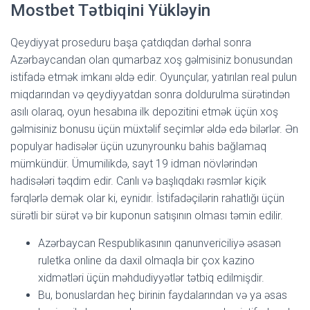
Mostbet Tətbiqini Yükləyin
Qeydiyyat proseduru başa çatdıqdan dərhal sonra
Azərbaycandan olan qumarbaz xoş gəlmisiniz bonusundan
istifadə etmək imkanı əldə edir. Oyunçular, yatırılan real pulun
miqdarından və qeydiyyatdan sonra doldurulma sürətindən
asılı olaraq, oyun hesabına ilk depozitini etmək üçün xoş
gəlmisiniz bonusu üçün müxtəlif seçimlər əldə edə bilərlər. Ən
populyar hadisələr üçün uzunyrounku bahis bağlamaq
mümkündür. Ümumilikdə, sayt 19 idman növlərindən
hadisələri təqdim edir. Canlı və başlıqdakı rəsmlər kiçik
fərqlərlə demək olar ki, eynidır. İstifadəçilərin rahatlığı üçün
sürətli bir sürət və bir kuponun satışının olması təmin edilir.
Azərbaycan Respublikasının qanunvericiliyə əsasən
ruletka online da daxil olmaqla bir çox kazino
xidmətləri üçün məhdudiyyətlər tətbiq edilmişdir.
Bu, bonuslardan heç birinin faydalarından və ya əsas