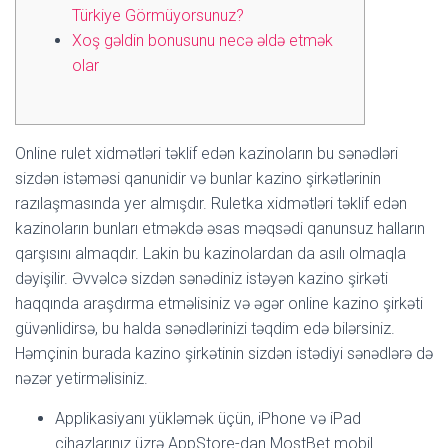
Türkiye Görmüyorsunuz?
Xoş gəldin bonusunu necə əldə etmək
olar
Online rulet xidmətləri təklif edən kazinoların bu sənədləri
sizdən istəməsi qanunidir və bunlar kazino şirkətlərinin
razılaşmasında yer almışdır. Ruletka xidmətləri təklif edən
kazinoların bunları etməkdə əsas məqsədi qanunsuz halların
qarşısını almaqdır. Lakin bu kazinolardan da asılı olmaqla
dəyişilir. Əvvəlcə sizdən sənədiniz istəyən kazino şirkəti
haqqında araşdırma etməlisiniz və əgər online kazino şirkəti
güvənlidirsə, bu halda sənədlərinizi təqdim edə bilərsiniz.
Həmçinin burada kazino şirkətinin sizdən istədiyi sənədlərə də
nəzər yetirməlisiniz.
Applikasiyanı yükləmək üçün, iPhone və iPad
cihazlarınız üzrə AppStore-dan MostBet mobil