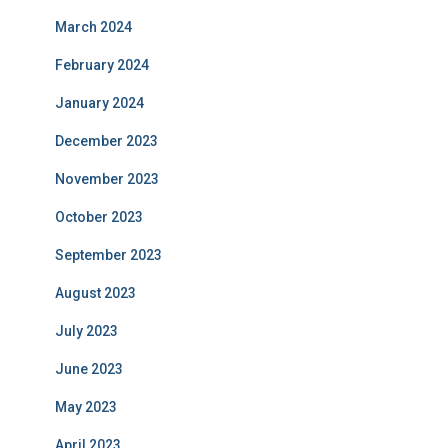
March 2024
February 2024
January 2024
December 2023
November 2023
October 2023
September 2023
August 2023
July 2023
June 2023
May 2023
April 2023