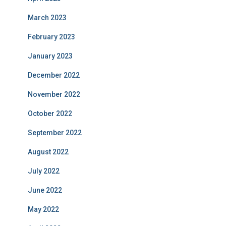
March 2023
February 2023
January 2023
December 2022
November 2022
October 2022
September 2022
August 2022
July 2022
June 2022
May 2022