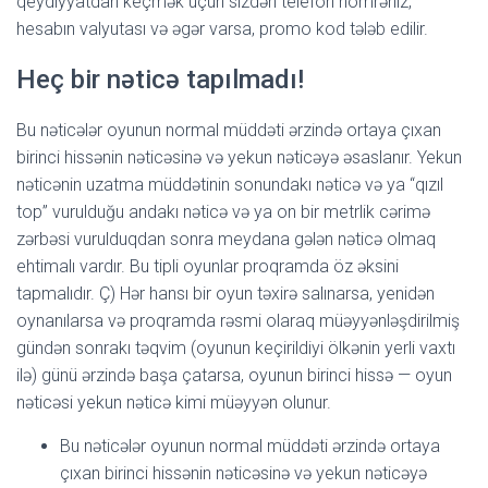
qeydiyyatdan keçmək üçün sizdən telefon nömrəniz,
hesabın valyutası və əgər varsa, promo kod tələb edilir.
Heç bir nəticə tapılmadı!
Bu nəticələr oyunun normal müddəti ərzində ortaya çıxan
birinci hissənin nəticəsinə və yekun nəticəyə əsaslanır. Yekun
nəticənin uzatma müddətinin sonundakı nəticə və ya “qızıl
top” vurulduğu andakı nəticə və ya on bir metrlik cərimə
zərbəsi vurulduqdan sonra meydana gələn nəticə olmaq
ehtimalı vardır. Bu tipli oyunlar proqramda öz əksini
tapmalıdır. Ç) Hər hansı bir oyun təxirə salınarsa, yenidən
oynanılarsa və proqramda rəsmi olaraq müəyyənləşdirilmiş
gündən sonrakı təqvim (oyunun keçirildiyi ölkənin yerli vaxtı
ilə) günü ərzində başa çatarsa, oyunun birinci hissə — oyun
nəticəsi yekun nəticə kimi müəyyən olunur.
Bu nəticələr oyunun normal müddəti ərzində ortaya
çıxan birinci hissənin nəticəsinə və yekun nəticəyə