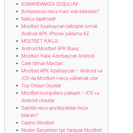
KOMANDAMIZA QOŞULUN!
Bonusunuzu necə mərc edə bilərsiniz?
Nəticə tapılmadı!
Mostbet Azərbaycan tətbiqinin icmalı
Android APK, iPhone yükləmə AZ
MOSTBET YÜKLƏ
Android Mostbet APK Baxış
Mostbet Yukle Azerbaycan Android
Canlı İdman Mərcləri
Mostbet APK Azərbaycan – Android və
IOS-da Mostbet-i necə yükləmək olar
Top Onlayn Oyunlar
MostBet kompüterə yükləyin – IOS və
Android cihazlar
Saytda necə qeydiyyatdan keçə
bilərəm?
Casino Mostbet
Neden Gerçekten İşe Yarayan Mostbet