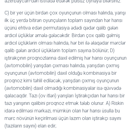
azerbaycan-dən istifadə edərək pulsuz oynaya bilərsiniz.
C) bir yer üçün birdən çox oyunçunun olması halında, yarışı
ilk üç yerdə bitirən oyunçuların toplam sayından hər hansı
üçünü ehtiva edən permutasiya ədədi qədər qalib gələn
ardıcıl üçlüklər əmələ gələcəkdir. Birdən çox qalib gəlmiş
ardıcıl üçlüklərin olması halında, hər biri ilə əlaqədar mərclər
qalib gələn ardıcıl üçlüklərin toplam sayına bölünür; D)
iştirakçının proqnozlarına daxil edilmiş hər hansı oyunçunun
(avtomobilin) yarışdan çıxması halında, yarışdan çıxmış
oyunçunun (avtomobilin) daxil olduğu kombinasiya bir
proqnoz kimi təhlil ediləcək, yarışdan çıxmış oyunçunun
(avtomobilin) daxil olmadığı kombinasiyalar isə qüvvədə
qalacaqdır. Tazı (ov itləri) yarışları İştirakçıdan hər hansı bir
tazı yarışının qalibini proqnoz etmək tələb olunur. A) Riskin
idarə edilməsi mərkəzi, mümkün olan hər hansı üsulla bu
mərc növünün keçirilməsi üçün lazım olan iştirakçı sayını
(tazıların sayını) elan edir;