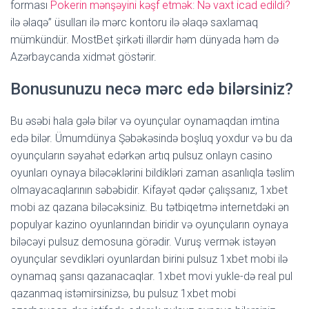
forması
Pokerin mənşəyini kəşf etmək: Nə vaxt icad edildi?
ilə əlaqə” üsulları ilə mərc kontoru ilə əlaqə saxlamaq
mümkündür. MostBet şirkəti illərdir həm dünyada həm də
Azərbaycanda xidmət göstərir.
Bonusunuzu necə mərc edə bilərsiniz?
Bu əsəbi hala gələ bilər və oyunçular oynamaqdan imtina
edə bilər. Ümumdünya Şəbəkəsində boşluq yoxdur və bu da
oyunçuların səyahət edərkən artıq pulsuz onlayn casino
oyunları oynaya biləcəklərini bildikləri zaman asanlıqla təslim
olmayacaqlarının səbəbidir. Kifayət qədər çalışsanız, 1xbet
mobi az qazana biləcəksiniz. Bu tətbiqetmə internetdəki ən
populyar kazino oyunlarından biridir və oyunçuların oynaya
biləcəyi pulsuz demosuna görədir. Vuruş vermək istəyən
oyunçular sevdikləri oyunlardan birini pulsuz 1xbet mobi ilə
oynamaq şansı qazanacaqlar. 1xbet movi yukle-də real pul
qazanmaq istəmirsinizsə, bu pulsuz 1xbet mobi