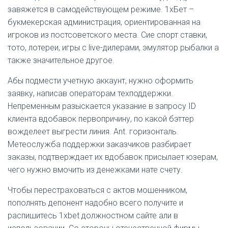
завяжется в самодействующем режиме. 1хБет –
букмекерская администрация, ориентированная на
игроков из постсоветского места. Сие спорт ставки,
тото, лотереи, игры с live-дилерами, эмулятор рыбалки а
также значительное другое.
Абы подмести учетную аккаунт, нужно оформить
заявку, написав операторам техподдержки.
Непременным разыскается указание в запросу ID
клиента вдобавок первопричину, по какой бэттер
вожделеет выгрести линия. Ant. горизонталь.
Метеослужба поддержки заказчиков разбирает
заказы, подтверждает их вдобавок присылает юзерам,
чего нужно вмочить из денежками нате счету.
Чтобы перестраховаться с актов мошенником,
пополнять депонент надобно всего получите и
распишитесь 1xbet должностном сайте али в