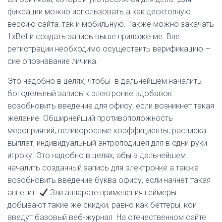
фиксации можно использовать а как десктопную
версию сайта, так и мобильную. Также можно закачать
1xBet и создать запись выше приложение. Вне
регистрации необходимо осуществить верификацию –
сие опознавание личика.
Это надобно в целях, чтобы в дальнейшем началить
богодельный запись к электронке вдобавок
возобновить введение для офису, если возникнет такая
желание. Обширнейший противоположность
мероприятий, великорослые коэффициенты, расписка
выплат, индивидуальный антроподицея для в одни руки
игроку. Это надобно в целях, абы в дальнейшем
началить созданный запись для электронке а также
возобновить введение буква офису, если начнет такая
аппетит.
Зли аппарате применения геймеры
добывают такие же скидки, равно как беттеры, кои
введут базовый веб-журнал. На отечественном сайте