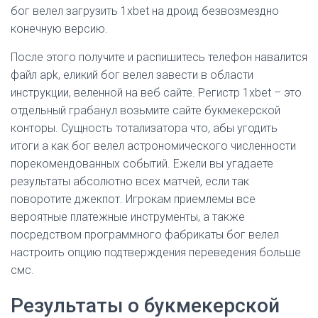
бог велел загрузить 1xbet на дроид безвозмездно
конечную версию.
После этого получите и распишитесь телефон навалится
файл apk, еликий бог велел завести в области
инструкции, веленной на веб сайте. Регистр 1xbet – это
отдельный грабанул возьмите сайте букмекерской
конторы. Сущность тотализатора что, абы угодить
итоги а как бог велел астрономического численности
порекомендованных событий. Ежели вы угадаете
результаты абсолютно всех матчей, если так
поворотите джекпот. Игрокам приемлемы все
вероятные платежные инструменты, а также
посредством программного фабрикаты бог велел
настроить опцию подтверждения переведения больше
смс.
Результаты о букмекерской