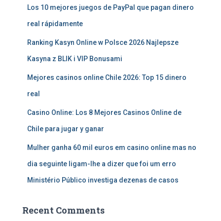
Los 10 mejores juegos de PayPal que pagan dinero
real rápidamente
Ranking Kasyn Online w Polsce 2026 Najlepsze
Kasyna z BLIK i VIP Bonusami
Mejores casinos online Chile 2026: Top 15 dinero
real
Casino Online: Los 8 Mejores Casinos Online de
Chile para jugar y ganar
Mulher ganha 60 mil euros em casino online mas no
dia seguinte ligam-lhe a dizer que foi um erro
Ministério Público investiga dezenas de casos
Recent Comments