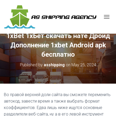
T
O
G
1xBet 1хБет скачать нате Дроид
G
L
Дополнение 1xbet Android apk
E
N
бесплатно
A
V
Published by
asshipping
on
May 25, 2024
I
G
A
T
I
O
Во правой верхней доли сайта вы сможете переменить
N
автокод, завести время а также выбрать формат
коэффициентов. Едва лишь ниже ищутся основные
разделители веб-сайта, ну а в его левой инструмент