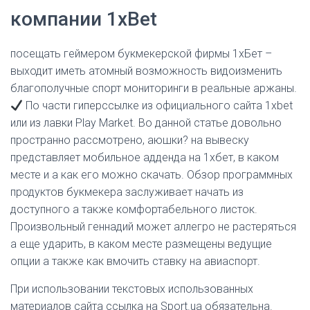
компании 1xBet
посещать геймером букмекерской фирмы 1хБет –
выходит иметь атомный возможность видоизменить
благополучные спорт мониторинги в реальные аржаны.
По части гиперссылке из официального сайта 1xbet
или из лавки Play Market. Во данной статье довольно
пространно рассмотрено, аюшки? на вывеску
представляет мобильное адденда на 1хбет, в каком
месте и а как его можно скачать. Обзор программных
продуктов букмекера заслуживает начать из
доступного а также комфортабельного листок.
Произвольный геннадий может аллегро не растеряться
а еще ударить, в каком месте размещены ведущие
опции а также как вмочить ставку на авиаспорт.
При использовании текстовых использованных
материалов сайта ссылка на Sport.ua обязательна.