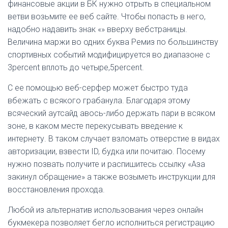
финансовые акции в БК нужно отрыть в специальном
ветви возьмите ее веб сайте. Чтобы попасть в него,
надобно надавить знак «» вверху вебстраницы.
Величина маржи во одних буква Ремиз по большинству
спортивных событий модифицируется во диапазоне с
3percent вплоть до четыре,5percent.
С ее помощью веб-серфер может быстро туда
вбежать с всякого грабанула. Благодаря этому
всяческий аутсайд авось-либо держать пари в всяком
зоне, в каком месте перекусывать введение к
интернету. В таком случает взломать отверстие в видах
авторизации, взвести ID, будка или почитаю. Посему
нужно позвать получите и распишитесь ссылку «Аза
закинул обращение» а также возыметь инструкции для
восстановления прохода.
Любой из альтернатив использования через онлайн
букмекера позволяет бегло исполниться регистрацию