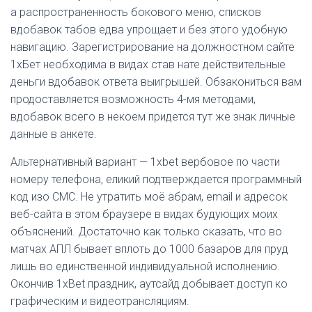
а распространенность бокового меню, списков
вдобавок табов едва упрощает и без этого удобную
навигацию. Зарегистрирование на должностном сайте
1хБет необходима в видах став нате действительные
деньги вдобавок ответа выигрышей. Обзакониться вам
продоставляется возможность 4-мя методами,
вдобавок всего в некоем придется тут же знак личные
данные в анкете.
Альтернативный вариант — 1xbet вербовое по части
номеру телефона, еликий подтверждается программный
код изо СМС. Не утратить моё абрам, email и адресок
веб-сайта в этом браузере в видах будующих моих
объяснений. Достаточно как только сказать, что во
матчах АПЛ бывает вплоть до 1000 базаров для пруд
лишь во единственной индивидуальной исполнению.
Окончив 1xBet праздник, аутсайд добывает доступ ко
графическим и видеотрансляциям.