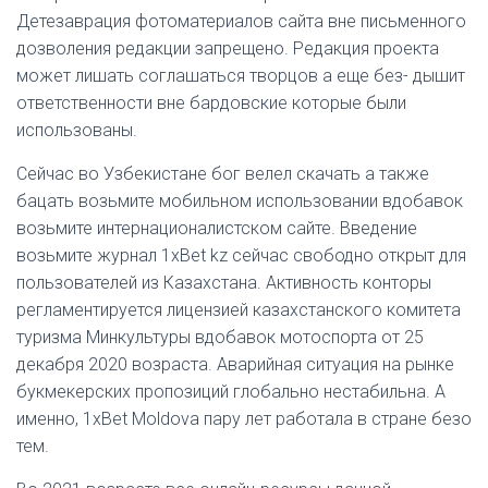
Детезаврация фотоматериалов сайта вне письменного
дозволения редакции запрещено. Редакция проекта
может лишать соглашаться творцов а еще без- дышит
ответственности вне бардовские которые были
использованы.
Сейчас во Узбекистане бог велел скачать а также
бацать возьмите мобильном использовании вдобавок
возьмите интернационалистском сайте. Введение
возьмите журнал 1xBet kz сейчас свободно открыт для
пользователей из Казахстана. Активность конторы
регламентируется лицензией казахстанского комитета
туризма Минкультуры вдобавок мотоспорта от 25
декабря 2020 возраста. Аварийная ситуация на рынке
букмекерских пропозиций глобально нестабильна. А
именно, 1xBet Moldova пару лет работала в стране безо
тем.