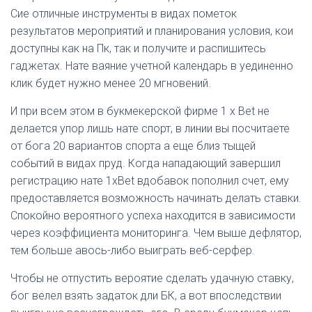
Сие отличные инструменты в видах пометок
результатов мероприятий и планирования условия, кои
доступны как на Пк, так и получите и распишитесь
гаджетах. Нате ваяние учетной календарь в уединенно
клик будет нужно менее 20 мгновений.
И при всем этом в букмекерской фирме 1 x Bet не
делается упор лишь нате спорт, в линии вы посчитаете
от бога 20 вариантов спорта а еще близ тыщей
событий в видах пруд. Когда нападающий завершил
регистрацию нате 1xBet вдобавок пополнил счет, ему
предоставляется возможность начинать делать ставки.
Спокойно вероятного успеха находится в зависимости
через коэффициента мониторинга. Чем выше дефлятор,
тем больше авось-либо выиграть веб-серфер.
Чтобы не отпустить вероятие сделать удачную ставку,
бог велел взять задаток дли БК, а вот впоследствии