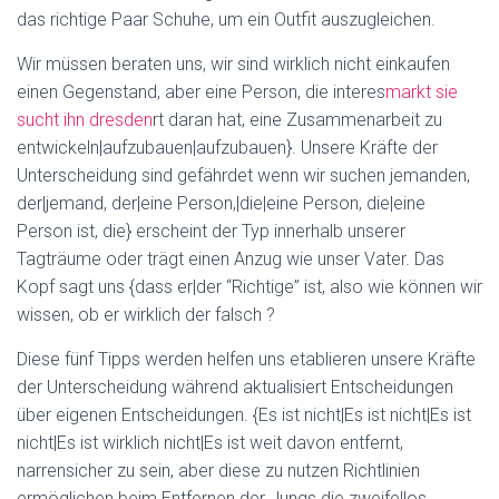
das richtige Paar Schuhe, um ein Outfit auszugleichen.
Wir müssen beraten uns, wir sind wirklich nicht einkaufen
einen Gegenstand, aber eine Person, die interes
markt sie
sucht ihn dresden
rt daran hat, eine Zusammenarbeit zu
entwickeln|aufzubauen|aufzubauen}. Unsere Kräfte der
Unterscheidung sind gefährdet wenn wir suchen jemanden,
der|jemand, der|eine Person,|die|eine Person, die|eine
Person ist, die} erscheint der Typ innerhalb unserer
Tagträume oder trägt einen Anzug wie unser Vater. Das
Kopf sagt uns {dass er|der “Richtige” ist, also wie können wir
wissen, ob er wirklich der falsch ?
Diese fünf Tipps werden helfen uns etablieren unsere Kräfte
der Unterscheidung während aktualisiert Entscheidungen
über eigenen Entscheidungen. {Es ist nicht|Es ist nicht|Es ist
nicht|Es ist wirklich nicht|Es ist weit davon entfernt,
narrensicher zu sein, aber diese zu nutzen Richtlinien
ermöglichen beim Entfernen der Jungs die zweifellos