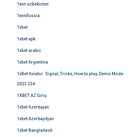
1win uzbekistan
1winRussia
1xbet
1xbet apk
1xbet arabic
1xbet Argentina
1xBet Aviator: Signal, Tricks, How to play, Demo Mode
2023 234
1XBET AZ Giriş
1xbet Azerbajan
1xbet Azerbaydjan
1xbet Bangladesh