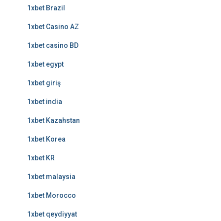
1xbet Brazil
1xbet Casino AZ
1xbet casino BD
1xbet egypt
1xbet giriş
1xbet india
1xbet Kazahstan
1xbet Korea
1xbet KR
1xbet malaysia
1xbet Morocco
1xbet qeydiyyat