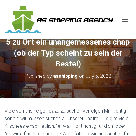
T
O
G
5 zu Ort ein unangemessenes chap
G
L
(ob der Typ scheint zu sein der
E
N
Beste!)
A
V
Published by
asshipping
on
July 5, 2022
I
G
A
T
I
O
Viele von uns neigen dazu zu suchen verfolgen Mr. Richtig
N
sobald wir müssen suchen all unserer Ehefrau. Es gibt viele
Klischees einschließlich, “er war nicht richtig für dich” oder
“du wirst finden die richtige Wahl, “als ob wir sind suchen für