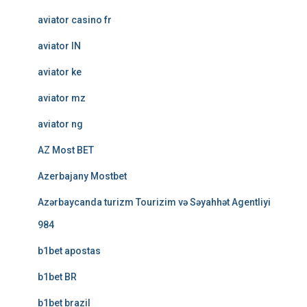
aviator casino fr
aviator IN
aviator ke
aviator mz
aviator ng
AZ Most BET
Azerbajany Mostbet
Azərbaycanda turizm Tourizim və Səyahhət Agentliyi
984
b1bet apostas
b1bet BR
b1bet brazil