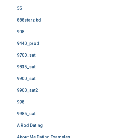
55
888starz bd
908
9440_prod
9700_sat
9835_sat
9900_sat
9900_sat2
998
9985_sat
A Rod Dating
About Me Dating Examples