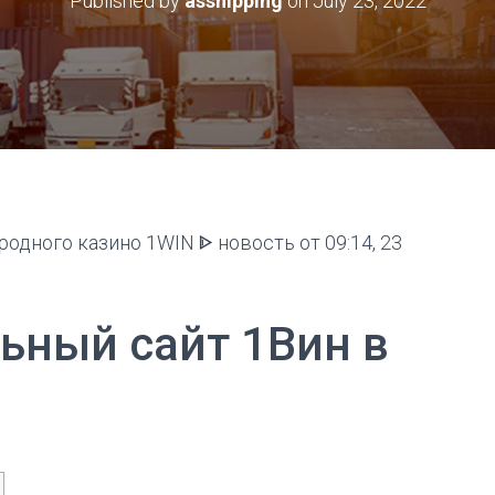
Published by
asshipping
on
July 23, 2022
дного казино 1WIN ᐈ новость от 09:14, 23
ьный сайт 1Вин в