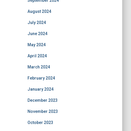
September 2024
August 2024
July 2024
June 2024
May 2024
April 2024
March 2024
February 2024
January 2024
December 2023
November 2023
October 2023