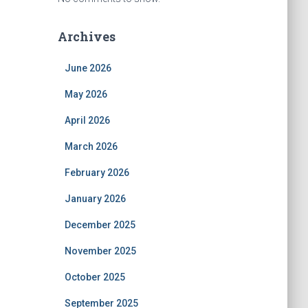
Archives
June 2026
May 2026
April 2026
March 2026
February 2026
January 2026
December 2025
November 2025
October 2025
September 2025