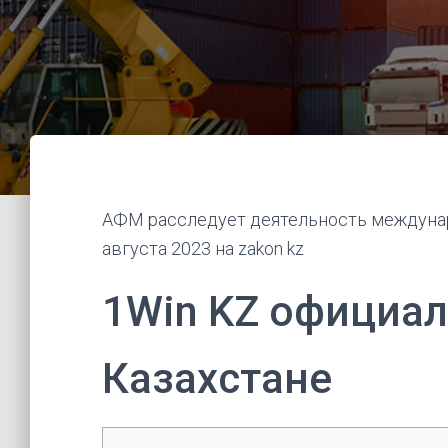
АФМ расследует деятельность междунаро
августа 2023 на zakon kz
1Win KZ официал
Казахстане