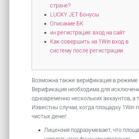
стране?
LUCKY JET Бонусы
Описание БК
ин регистрация: вход на сайт
Как совершить на 1Win вход в
систему после регистрации
Возможна также верификация в режиме 
Верификация необходима для исключени
одновременно нескольких аккаунтов, а 
Известны случаи, когда площадку 1Win 
чистых денег.
Лицензия подразумевает, что площ
нормального функционирования.