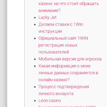
казино: на что стоит обращать
внимание?
Lucky Jet
Делаем ставки с 1Win:
инструкция
Официальный сайт 1WIN
регистрация новых
пользователей
Мобильная версия для игроков
Какая информация о моих
личных данных сохраняется в
онлайн казино?
Процесс подтверждения
личного аккаунта
Leon casino