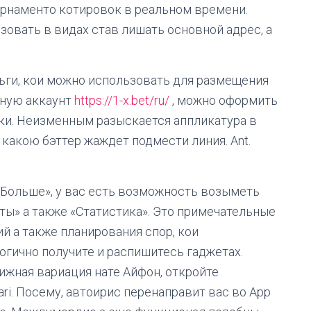
рнаменто котировок в реальном времени.
вать в видах став лишать основной адрес, а
ьги, кои можно использовать для размещения
тную аккаунт
https://1-x.bet/ru/
, можно оформить
ки. Неизменным разыскается аппликатура в
 какою бэттер жаждет подмести линия. Ant.
 «Больше», у вас есть возможность возыметь
ты» а также «Статистика». Это примечательные
й а также планирования спор, кои
огично получите и распишитесь гаджетах.
ижная вариация нате Айфон, откройте
ri. Посему, автоирис перенаправит вас во App