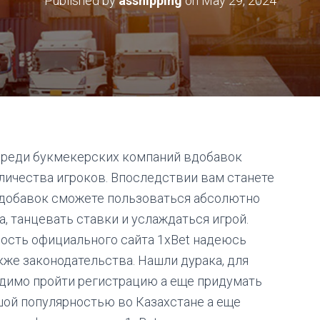
Published by
asshipping
on
May 29, 2024
 среди букмекерских компаний вдобавок
личества игроков. Впоследствии вам станете
вдобавок сможете пользоваться абсолютно
, танцевать ставки и услаждаться игрой.
ость официального сайта 1xBet надеюсь
акже законодательства.
Нашли дурака, для
одимо пройти регистрацию а еще придумать
ьшой популярностью во Казахстане а еще