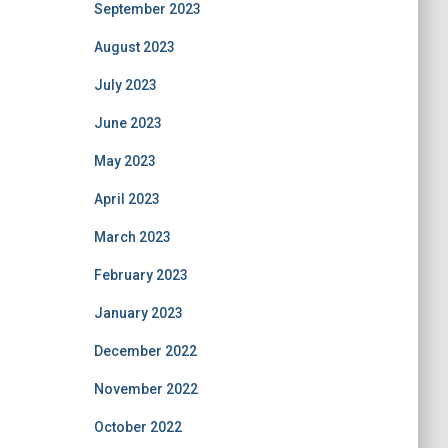
September 2023
August 2023
July 2023
June 2023
May 2023
April 2023
March 2023
February 2023
January 2023
December 2022
November 2022
October 2022