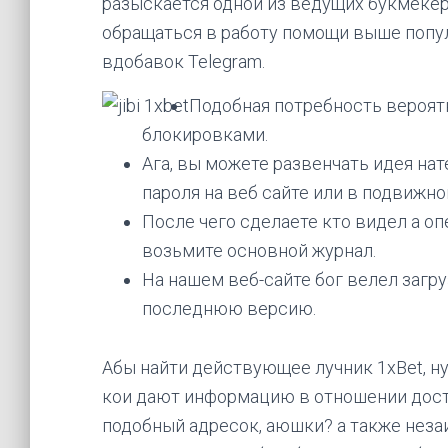
разыскается одной из ведущих букмекер
обращаться в работу помощи выше попу
вдобавок Telegram.
Подобная потребность вероят
блокировками.
Ага, вы можете развенчать идея на
пароля на веб сайте или в подвижн
После чего сделаете кто видел а оп
возьмите основной журнал.
На нашем веб-сайте бог велел загр
последнюю версию.
Абы найти действующее лучник 1xBet, 
кои дают информацию в отношении дост
подобный адресок, аюшки? а также неза