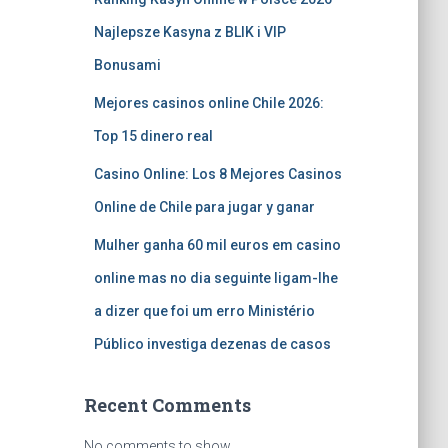
Najlepsze Kasyna z BLIK i VIP
Bonusami
Mejores casinos online Chile 2026:
Top 15 dinero real
Casino Online: Los 8 Mejores Casinos
Online de Chile para jugar y ganar
Mulher ganha 60 mil euros em casino
online mas no dia seguinte ligam-lhe
a dizer que foi um erro Ministério
Público investiga dezenas de casos
Recent Comments
No comments to show.