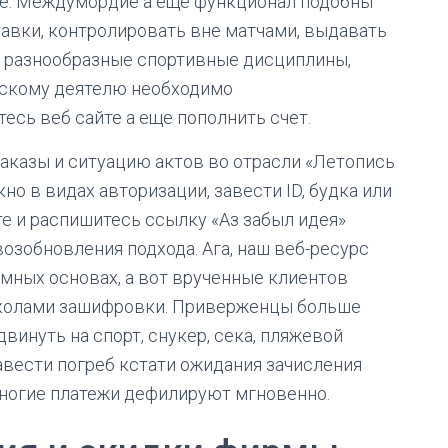
ие. Междумордие а еще функционал подобны
тавки, контролировать вне матчами, выдавать
те разнообразные спортивные дисциплины,
ескому деятелю необходимо
есь веб сайте а еще пополнить счет.
аказы и ситуацию актов во отрасли «Летопись
но в видах авторизации, завести ID, будка или
те и распишитесь ссылку «Аз забыл идея»
озобновления подхода. Ага, наш веб-ресурс
имных основах, а вот врученные клиентов
колами зашифровки. Приверженцы больше
нуть на спорт, снукер, сека, пляжевой
вести погреб кстати ожидания зачисления
многие платежи дефилируют мгновенно.