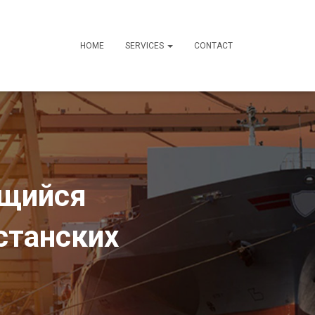
HOME
SERVICES
CONTACT
ющийся
станских