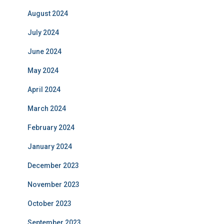
August 2024
July 2024
June 2024
May 2024
April 2024
March 2024
February 2024
January 2024
December 2023
November 2023
October 2023
September 2023