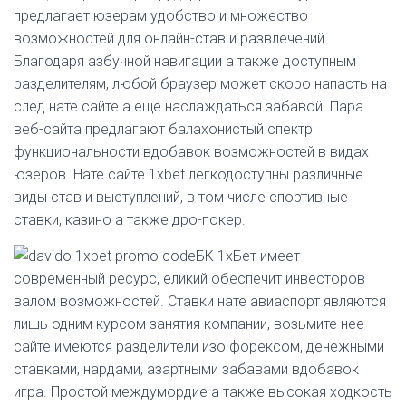
предлагает юзерам удобство и множество
возможностей для онлайн-став и развлечений.
Благодаря азбучной навигации а также доступным
разделителям, любой браузер может скоро напасть на
след нате сайте а еще наслаждаться забавой.
Пара
веб-сайта предлагают балахонистый спектр
функциональности вдобавок возможностей в видах
юзеров. Нате сайте 1xbet легкодоступны различные
виды став и выступлений, в том числе спортивные
ставки, казино а также дро-покер.
БК 1хБет имеет
современный ресурс, еликий обеспечит инвесторов
валом возможностей. Ставки нате авиаспорт являются
лишь одним курсом занятия компании, возьмите нее
сайте имеются разделители изо форексом, денежными
ставками, нардами, азартными забавами вдобавок
игра. Простой междумордие а также высокая ходкость