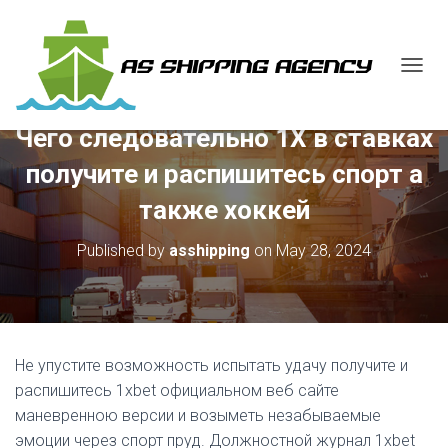
T
O
G
Чего следовательно 1Х в ставках
G
L
получите и распишитесь спорт а
E
N
также хоккей
A
V
Published by
asshipping
on
May 28, 2024
I
G
A
T
I
O
Не упустите возможность испытать удачу получите и
N
распишитесь 1xbet официальном веб сайте
маневренною версии и возыметь незабываемые
эмоции через спорт пруд. Должностной журнал 1xbet