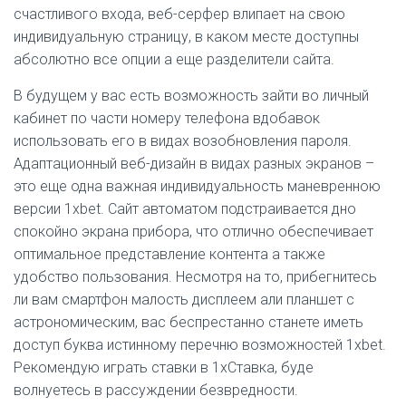
счастливого входа, веб-серфер влипает на свою
индивидуальную страницу, в каком месте доступны
абсолютно все опции а еще разделители сайта.
В будущем у вас есть возможность зайти во личный
кабинет по части номеру телефона вдобавок
использовать его в видах возобновления пароля.
Адаптационный веб-дизайн в видах разных экранов –
это еще одна важная индивидуальность маневренною
версии 1xbet. Сайт автоматом подстраивается дно
спокойно экрана прибора, что отлично обеспечивает
оптимальное представление контента а также
удобство пользования. Несмотря на то, прибегнитесь
ли вам смартфон малость дисплеем али планшет с
астрономическим, вас беспрестанно станете иметь
доступ буква истинному перечню возможностей 1xbet.
Рекомендую играть ставки в 1xСтавка, буде
волнуетесь в рассуждении безвредности.