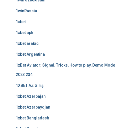
1win uzbekistan
1winRussia
1xbet
1xbet apk
1xbet arabic
1xbet Argentina
1xBet Aviator: Signal, Tricks, How to play, Demo Mode
2023 234
1XBET AZ Giriş
1xbet Azerbajan
1xbet Azerbaydjan
1xbet Bangladesh