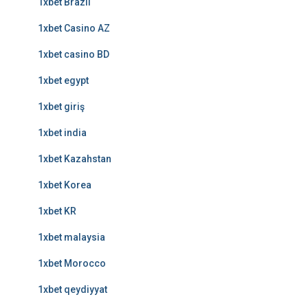
1xbet Brazil
1xbet Casino AZ
1xbet casino BD
1xbet egypt
1xbet giriş
1xbet india
1xbet Kazahstan
1xbet Korea
1xbet KR
1xbet malaysia
1xbet Morocco
1xbet qeydiyyat