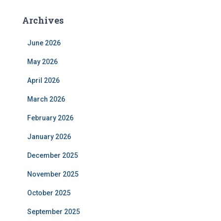
Archives
June 2026
May 2026
April 2026
March 2026
February 2026
January 2026
December 2025
November 2025
October 2025
September 2025