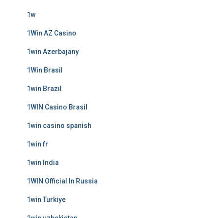
1w
1Win AZ Casino
1win Azerbajany
1Win Brasil
1win Brazil
1WIN Casino Brasil
1win casino spanish
1win fr
1win India
1WIN Official In Russia
1win Turkiye