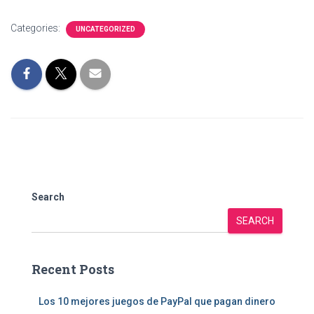
Categories:
UNCATEGORIZED
Search
SEARCH
Recent Posts
Los 10 mejores juegos de PayPal que pagan dinero