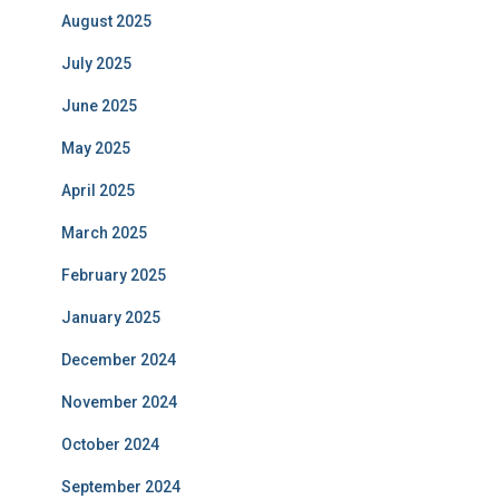
August 2025
July 2025
June 2025
May 2025
April 2025
March 2025
February 2025
January 2025
December 2024
November 2024
October 2024
September 2024