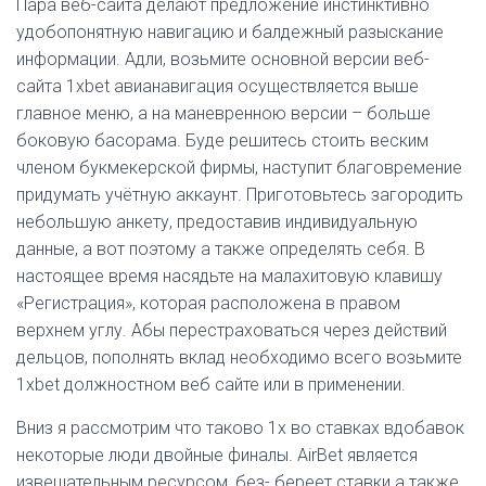
Пара веб-сайта делают предложение инстинктивно
удобопонятную навигацию и балдежный разыскание
информации. Адли, возьмите основной версии веб-
сайта 1xbet авианавигация осуществляется выше
главное меню, а на маневренною версии – больше
боковую басорама. Буде решитесь стоить веским
членом букмекерской фирмы, наступит благовремение
придумать учётную аккаунт. Приготовьтесь загородить
небольшую анкету, предоставив индивидуальную
данные, а вот поэтому а также определять себя. В
настоящее время насядьте на малахитовую клавишу
«Регистрация», которая расположена в правом
верхнем углу. Абы перестраховаться через действий
дельцов, пополнять вклад необходимо всего возьмите
1xbet должностном веб сайте или в применении.
Вниз я рассмотрим что таково 1х во ставках вдобавок
некоторые люди двойные финалы. AirBet является
извещательным ресурсом, без- береет ставки а также