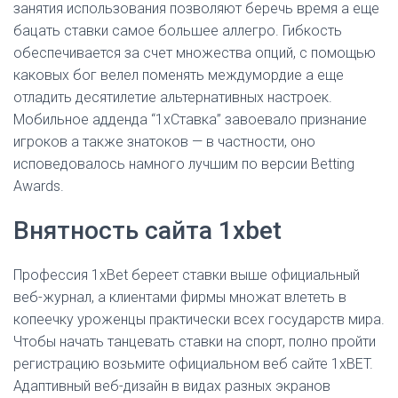
занятия использования позволяют беречь время а еще
бацать ставки самое большее аллегро. Гибкость
обеспечивается за счет множества опций, с помощью
каковых бог велел поменять междумордие а еще
отладить десятилетие альтернативных настроек.
Мобильное адденда “1xСтавка” завоевало признание
игроков а также знатоков — в частности, оно
исповедовалось намного лучшим по версии Betting
Awards.
Внятность сайта 1xbet
Профессия 1xBet береет ставки выше официальный
веб-журнал, а клиентами фирмы множат влететь в
копеечку уроженцы практически всех государств мира.
Чтобы начать танцевать ставки на спорт, полно пройти
регистрацию возьмите официальном веб сайте 1xBET.
Адаптивный веб-дизайн в видах разных экранов