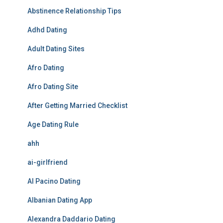
Abstinence Relationship Tips
Adhd Dating
Adult Dating Sites
Afro Dating
Afro Dating Site
After Getting Married Checklist
Age Dating Rule
ahh
ai-girlfriend
Al Pacino Dating
Albanian Dating App
Alexandra Daddario Dating