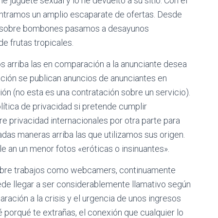
 juguete sexual y lo he devuelto a su sitio. Con el
ontramos un amplio escaparate de ofertas. Desde
aja sobre bombones pasamos a desayunos
e frutas tropicales.
 arriba las en comparación a la anunciante desea
ción se publican anuncios de anunciantes en
ón (no esta es una contratación sobre un servicio).
lítica de privacidad si pretende cumplir
 privacidad internacionales por otra parte para
adas maneras arriba las que utilizamos sus origen.
e an un menor fotos «eróticas o insinuantes».
obre trabajos como webcamers, continuamente
ede llegar a ser considerablemente llamativo según
ación a la crisis y el urgencia de unos ingresos
 porqué te extrañas, el conexión que cualquier lo