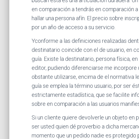
buscan esta es una articulación duradera. U
en comparación a tendrás en comparación a rel
hallar una persona afín. El precio sobre inscri
por un año de acceso a su servicio.
Yconforme a las definiciones realizadas dent
destinatario coincide con el de usuario, en c
guía. Existe la destinatario, persona física
editor, pudiendo diferenciarse me incorpore 
obstante utilizarse, encima de el normativa leg
guía se emplea la término usuario, por ser e
estrictamente estadística, que se facilite in
sobre en comparación a las usuarios manifiest
Si un cliente quiere devolverle un objeto en 
ser usted quien dé proverbio a dicha mercanc
momento que un pedido nadie es protegido po