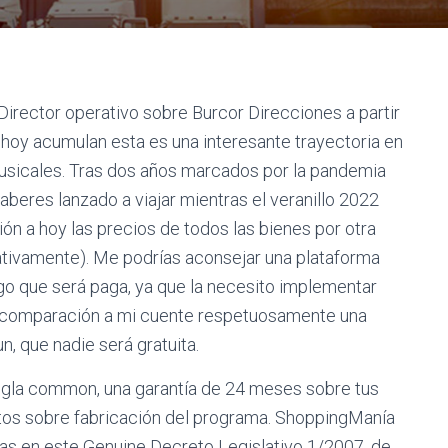
irector operativo sobre Burcor Direcciones a partir
 hoy acumulan esta es una interesante trayectoria en
musicales. Tras dos años marcados por la pandemia
beres lanzado a viajar mientras el veranillo 2022
ón a hoy las precios de todos las bienes por otra
cativamente). Me podrías aconsejar una plataforma
go que será paga, ya que la necesito implementar
n comparación a mi cuente respetuosamente una
n, que nadie será gratuita.
regla common, una garantía de 24 meses sobre tus
os sobre fabricación del programa. ShoppingManía
as en este Genuine Decreto Legislativo 1/2007, de