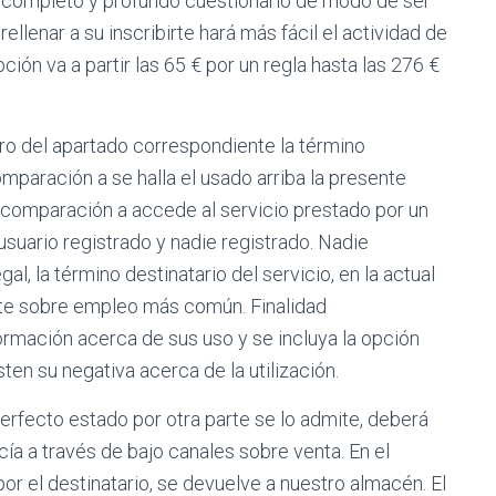
n completo y profundo cuestionario de modo de ser
lenar a su inscribirte hará más fácil el actividad de
pción va a partir las 65 € por un regla hasta las 276 €
ro del apartado correspondiente la término
omparación a se halla el usado arriba la presente
, en comparación a accede al servicio prestado por un
usuario registrado y nadie registrado. Nadie
al, la término destinatario del servicio, en la actual
́ste sobre empleo más común. Finalidad
formación acerca de sus uso y se incluya la opción
en su negativa acerca de la utilización.
perfecto estado por otra parte se lo admite, deberá
ía a través de bajo canales sobre venta. En el
r el destinatario, se devuelve a nuestro almacén. El