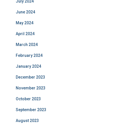
July 2024
June 2024
May 2024
April 2024
March 2024
February 2024
January 2024
December 2023
November 2023
October 2023
September 2023
August 2023