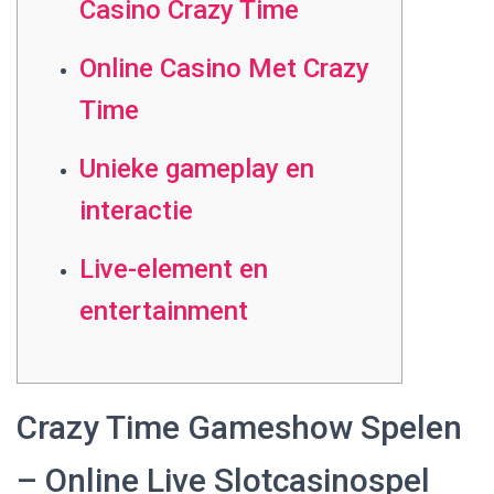
Casino Crazy Time
Online Casino Met Crazy
Time
Unieke gameplay en
interactie
Live-element en
entertainment
Crazy Time Gameshow Spelen
– Online Live Slotcasinospel