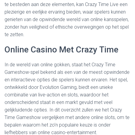
te besteden aan deze elementen, kan Crazy Time Live een
plezierige en eerlijke ervaring bieden, waar spelers kunnen
genieten van de opwindende wereld van online kansspelen,
zonder hun veiligheid of ethische overwegingen op het spel
te zetten.
Online Casino Met Crazy Time
In de wereld van online gokken, staat het Crazy Time
Gameshow-spel bekend als een van de meest opwindende
en interactieve opties die spelers kunnen ervaren. Het spel,
ontwikkeld door Evolution Gaming, biedt een unieke
combinatie van live-action en slots, waardoor het
onderscheidend staat in een markt gevuld met veel
gelijkluidende opties. In dit overzicht zullen we het Crazy
Time Gameshow vergelijken met andere online slots, om te
bepalen waarom het zo’n populaire keuze is onder
liefhebbers van online casino-entertainment.