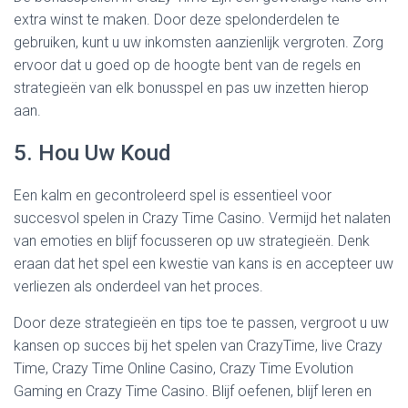
extra winst te maken. Door deze spelonderdelen te
gebruiken, kunt u uw inkomsten aanzienlijk vergroten. Zorg
ervoor dat u goed op de hoogte bent van de regels en
strategieën van elk bonusspel en pas uw inzetten hierop
aan.
5. Hou Uw Koud
Een kalm en gecontroleerd spel is essentieel voor
succesvol spelen in Crazy Time Casino. Vermijd het nalaten
van emoties en blijf focusseren op uw strategieën. Denk
eraan dat het spel een kwestie van kans is en accepteer uw
verliezen als onderdeel van het proces.
Door deze strategieën en tips toe te passen, vergroot u uw
kansen op succes bij het spelen van CrazyTime, live Crazy
Time, Crazy Time Online Casino, Crazy Time Evolution
Gaming en Crazy Time Casino. Blijf oefenen, blijf leren en