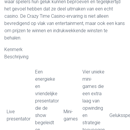
waar spelers hun geluk kunnen beproeven en tegelijkertijd
het gevoel hebben dat ze deel uitmaken van een echt
casino. De Crazy Time Casino-ervaring is niet alleen
bevredigend op vlak van entertainment, maar ook een kans
om prijzen te winnen en indrukwekkende winsten te
behalen.
Kenmerk
Beschrijving
Een
Vier unieke
energieke
mini-
en
games die
vriendelijke
een extra
presentator
laag van
die de
opwinding
Live
Mini-
show
en
Geluksspel
presentator
games
begeleidt
strategie
en
toevoegen