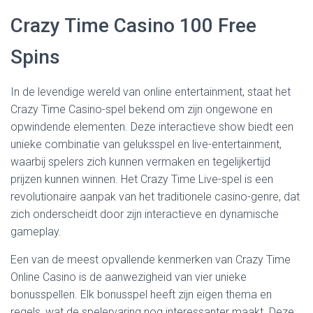
Crazy Time Casino 100 Free
Spins
In de levendige wereld van online entertainment, staat het
Crazy Time Casino-spel bekend om zijn ongewone en
opwindende elementen. Deze interactieve show biedt een
unieke combinatie van geluksspel en live-entertainment,
waarbij spelers zich kunnen vermaken en tegelijkertijd
prijzen kunnen winnen. Het Crazy Time Live-spel is een
revolutionaire aanpak van het traditionele casino-genre, dat
zich onderscheidt door zijn interactieve en dynamische
gameplay.
Een van de meest opvallende kenmerken van Crazy Time
Online Casino is de aanwezigheid van vier unieke
bonusspellen. Elk bonusspel heeft zijn eigen thema en
regels, wat de spelervaring nog interessanter maakt. Deze