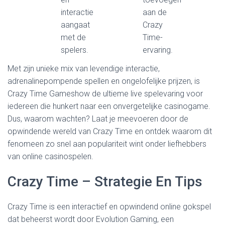
interactie
aan de
aangaat
Crazy
met de
Time-
spelers.
ervaring.
Met zijn unieke mix van levendige interactie,
adrenalinepompende spellen en ongelofelijke prijzen, is
Crazy Time Gameshow de ultieme live spelevaring voor
iedereen die hunkert naar een onvergetelijke casinogame.
Dus, waarom wachten? Laat je meevoeren door de
opwindende wereld van Crazy Time en ontdek waarom dit
fenomeen zo snel aan populariteit wint onder liefhebbers
van online casinospelen.
Crazy Time – Strategie En Tips
Crazy Time is een interactief en opwindend online gokspel
dat beheerst wordt door Evolution Gaming, een