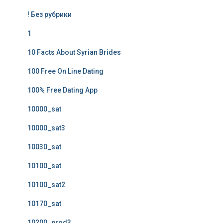
! Без рубрики
1
10 Facts About Syrian Brides
100 Free On Line Dating
100% Free Dating App
10000_sat
10000_sat3
10030_sat
10100_sat
10100_sat2
10170_sat
10200_prod3