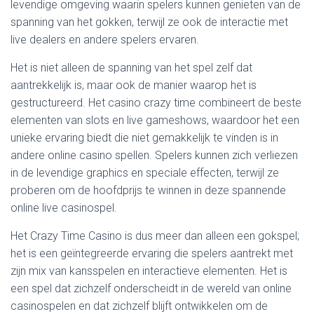
levendige omgeving waarin spelers kunnen genieten van de
spanning van het gokken, terwijl ze ook de interactie met
live dealers en andere spelers ervaren.
Het is niet alleen de spanning van het spel zelf dat
aantrekkelijk is, maar ook de manier waarop het is
gestructureerd. Het casino crazy time combineert de beste
elementen van slots en live gameshows, waardoor het een
unieke ervaring biedt die niet gemakkelijk te vinden is in
andere online casino spellen. Spelers kunnen zich verliezen
in de levendige graphics en speciale effecten, terwijl ze
proberen om de hoofdprijs te winnen in deze spannende
online live casinospel.
Het Crazy Time Casino is dus meer dan alleen een gokspel;
het is een geïntegreerde ervaring die spelers aantrekt met
zijn mix van kansspelen en interactieve elementen. Het is
een spel dat zichzelf onderscheidt in de wereld van online
casinospelen en dat zichzelf blijft ontwikkelen om de