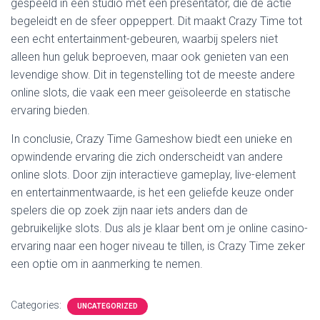
gespeeld in een studio met een presentator, die de actie
begeleidt en de sfeer oppeppert. Dit maakt Crazy Time tot
een echt entertainment-gebeuren, waarbij spelers niet
alleen hun geluk beproeven, maar ook genieten van een
levendige show. Dit in tegenstelling tot de meeste andere
online slots, die vaak een meer geïsoleerde en statische
ervaring bieden.
In conclusie, Crazy Time Gameshow biedt een unieke en
opwindende ervaring die zich onderscheidt van andere
online slots. Door zijn interactieve gameplay, live-element
en entertainmentwaarde, is het een geliefde keuze onder
spelers die op zoek zijn naar iets anders dan de
gebruikelijke slots. Dus als je klaar bent om je online casino-
ervaring naar een hoger niveau te tillen, is Crazy Time zeker
een optie om in aanmerking te nemen.
Categories:
UNCATEGORIZED