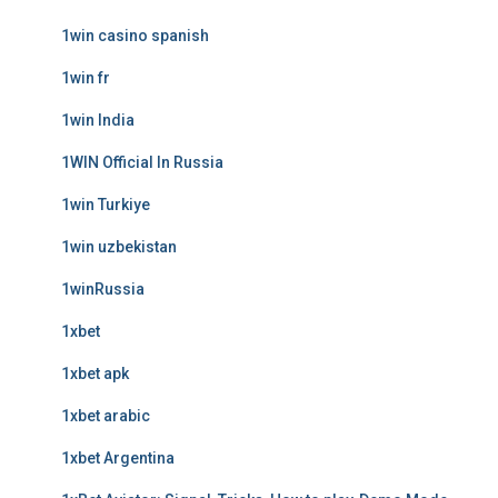
1win casino spanish
1win fr
1win India
1WIN Official In Russia
1win Turkiye
1win uzbekistan
1winRussia
1xbet
1xbet apk
1xbet arabic
1xbet Argentina