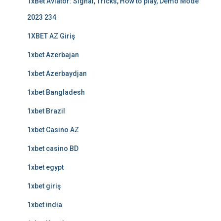
1xBet Aviator: Signal, Tricks, How to play, Demo Mode
2023 234
1XBET AZ Giriş
1xbet Azerbajan
1xbet Azerbaydjan
1xbet Bangladesh
1xbet Brazil
1xbet Casino AZ
1xbet casino BD
1xbet egypt
1xbet giriş
1xbet india