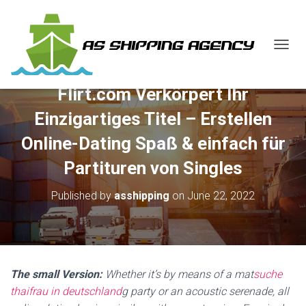
T
O
G
Flirt.com Verkörpert Ihr
G
L
Einzigartiges Titel – Erstellen
E
N
Online-Dating Spaß & einfach für
A
V
Partituren von Singles
I
G
Published by
asshipping
on
June 22, 2022
A
T
I
O
N
The small Version:
Whether it’s by means of a mat
suche
thaifrau in deutschland
g party or an acoustic serenade, all