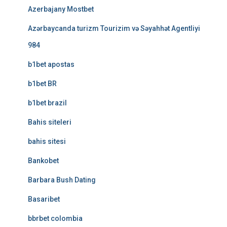
Azerbajany Mostbet
Azərbaycanda turizm Tourizim və Səyahhət Agentliyi
984
b1bet apostas
b1bet BR
b1bet brazil
Bahis siteleri
bahis sitesi
Bankobet
Barbara Bush Dating
Basaribet
bbrbet colombia