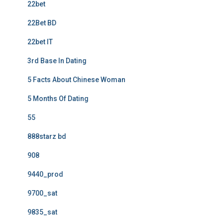
22bet
22Bet BD
22bet IT
3rd Base In Dating
5 Facts About Chinese Woman
5 Months Of Dating
55
888starz bd
908
9440_prod
9700_sat
9835_sat