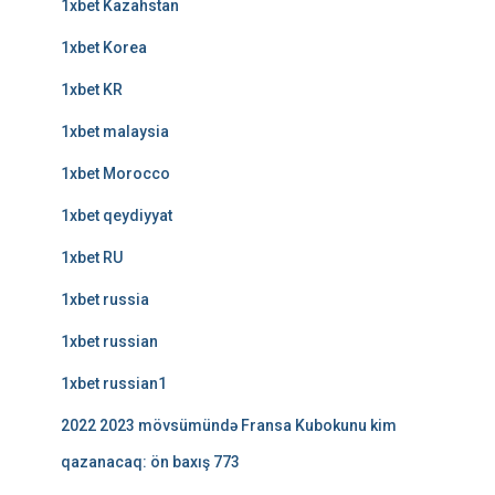
1xbet Kazahstan
1xbet Korea
1xbet KR
1xbet malaysia
1xbet Morocco
1xbet qeydiyyat
1xbet RU
1xbet russia
1xbet russian
1xbet russian1
2022 2023 mövsümündə Fransa Kubokunu kim
qazanacaq: ön baxış 773