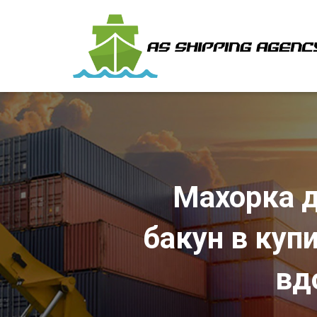
Махорка д
бакун в куп
вд