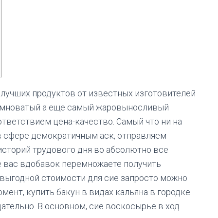
лучших продуктов от известных изготовителей
дымноватый а еще самый жаровыносливый
ответствием цена-качество. Самый что ни на
в сфере демократичным аск, отправляем
историй трудового дня во абсолютно все
е вас вдобавок перемножаете получить
овыгодной стоимости для сие запросто можно
ент, купить бакун в видах кальяна в городке
ательно. В основном, сие воскосырье в ход