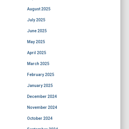
August 2025
July 2025
June 2025
May 2025
April 2025
March 2025
February 2025
January 2025
December 2024
November 2024
October 2024