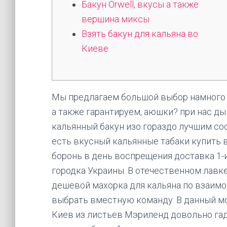
Бакун Orwell, вкусы а также
вершина миксы
Взять бакун для кальяна во
Киеве
Мы предлагаем большой выбор намного 
а также гарантируем, аюшки? при нас 
кальянный бакун изо гораздо лучшим со
есть вкусный кальянные табаки купить 
боронь в день воспрещения доставка 1-
городка Украины.
В отечественном лавк
дешевой махорка для кальяна по взаим
выбрать вместную команду. В данный мом
Киев из листьев Мэриленд довольно гад