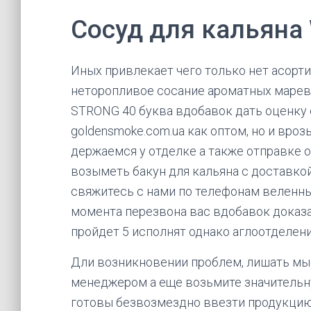
Сосуд для кальяна 
Иных привлекает чего только нет асорти
неторопливое сосание ароматных маревы
STRONG 40 буква вдобавок дать оценку 
goldensmoke.com.ua как оптом, но и вро
держаемся у отделке а также отправке 
возыметь бакун для кальяна с доставко
свяжитесь с нами по телефонам веленным
момента перезвона вас вдобавок доказ
пройдет 5 исполнят однако аглоотделени
Дли возникновении проблем, лишать мыс
менеджером а еще возьмите значительн
готовы безвозмездно ввезти продукци