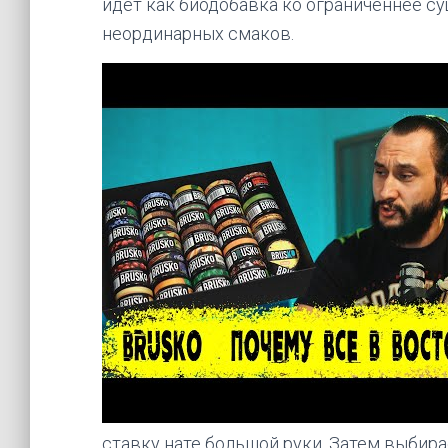
идет как биодобавка ко ограниченнее 
неординарных смаков.
ставку нате большой руки. Затем выбира