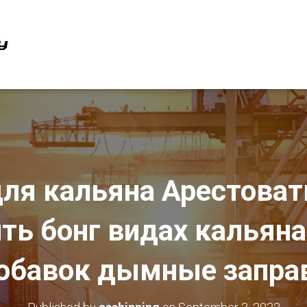
ля кальяна Арестова
ить бонг видах кальян
обавок дымные запра