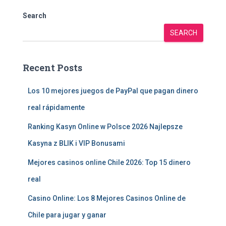
Search
SEARCH
Recent Posts
Los 10 mejores juegos de PayPal que pagan dinero
real rápidamente
Ranking Kasyn Online w Polsce 2026 Najlepsze
Kasyna z BLIK i VIP Bonusami
Mejores casinos online Chile 2026: Top 15 dinero
real
Casino Online: Los 8 Mejores Casinos Online de
Chile para jugar y ganar