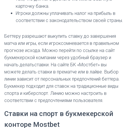
карточку банка.
Игроки должны уплачивать налог на прибыль в
соответствии с законодательством своей страны.
Беттеру разрешают выкупить ставку до завершения
матча или игры, если игроксомневается в правильном
прогнозе исхода. Можно перейти по ссылке на сайт
букмекерской компании через удобный браузер и
начать делатьставки. На сайте БК «Мостбет» вы
можете делать ставки в прематче или в лайве. Выбор
линии зависит от персональных предпочтений беттера.
Букмекер подходит для ставок на традиционные виды
спорта и киберспорт. Линию можно настроить в
соответствии с предпочтениями пользователя.
Ставки на спорт в букмекерской
конторе Mostbet