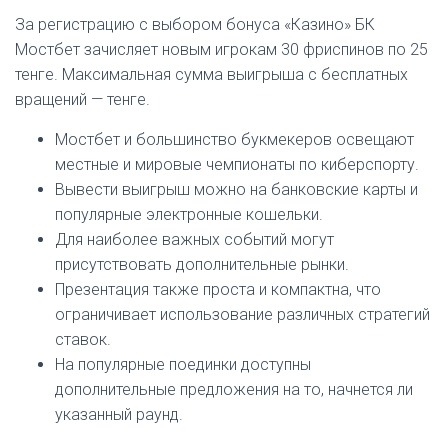
За регистрацию с выбором бонуса «Казино» БК
Мостбет зачисляет новым игрокам 30 фриспинов по 25
тенге. Максимальная сумма выигрыша с бесплатных
вращений — тенге.
Мостбет и большинство букмекеров освещают
местные и мировые чемпионаты по киберспорту.
Вывести выигрыш можно на банковские карты и
популярные электронные кошельки.
Для наиболее важных событий могут
присутствовать дополнительные рынки.
Презентация также проста и компактна, что
ограничивает использование различных стратегий
ставок.
На популярные поединки доступны
дополнительные предложения на то, начнется ли
указанный раунд.