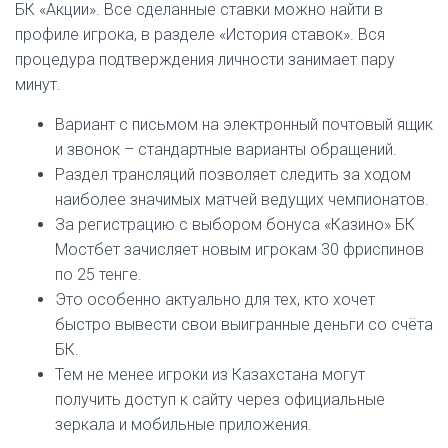
БК «Акции». Все сделанные ставки можно найти в
профиле игрока, в разделе «История ставок». Вся
процедура подтверждения личности занимает пару
минут.
Вариант с письмом на электронный почтовый ящик
и звонок – стандартные варианты обращений.
Раздел трансляций позволяет следить за ходом
наиболее значимых матчей ведущих чемпионатов.
За регистрацию с выбором бонуса «Казино» БК
Мостбет зачисляет новым игрокам 30 фриспинов
по 25 тенге.
Это особенно актуально для тех, кто хочет
быстро вывести свои выигранные деньги со счёта
БК.
Тем не менее игроки из Казахстана могут
получить доступ к сайту через официальные
зеркала и мобильные приложения.