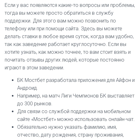
Если у вас появляются какие-то вопросы или проблемы,
тогда вы можете просто обратиться в службу
поддержки. Для этого вам можно позвонить по
телефону или при помощи сайта. Здесь вы можете
делать ставки в любое время суток, когда вам удобно,
так как заведение работает круглосуточно. Если вы
хотите узнать, как можно точнее, то вам стоит взять и
почитать отзывы других людей, которые постоянно
играют в этом заведении.
БК Мостбет разработала приложения для Айфон и
Андроид.
Например, на матч Лиги Чемпионов БК выставляет
до 300 рынков.
Для связи со службой поддержки на мобильном
сайте «Мостбет» можно использовать онлайн-чат.
Обязательно нужно указать фамилию, имя,
отчество, дату рождения, страну проживания,