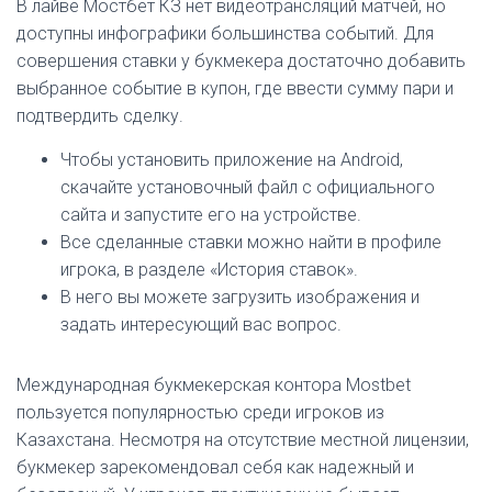
В лайве Мостбет КЗ нет видеотрансляций матчей, но
доступны инфографики большинства событий. Для
совершения ставки у букмекера достаточно добавить
выбранное событие в купон, где ввести сумму пари и
подтвердить сделку.
Чтобы установить приложение на Android,
скачайте установочный файл с официального
сайта и запустите его на устройстве.
Все сделанные ставки можно найти в профиле
игрока, в разделе «История ставок».
В него вы можете загрузить изображения и
задать интересующий вас вопрос.
Международная букмекерская контора Mostbet
пользуется популярностью среди игроков из
Казахстана. Несмотря на отсутствие местной лицензии,
букмекер зарекомендовал себя как надежный и