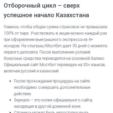
Отборочный цикл – сверх
успешное начало Казахстана
Главное, чтобы общая сумма страховок не превышала
100% от пари. Участвовать в акции можно каждый раз
при оформлении выигрышного экспресса из 4+
исходов. На отыгрыш Мостбет дает 30 дней с момента
первого депозита. После выполнения условий
бонусные средства переводятся на основной баланс.
Официальный сайт Мостбет переведен на 35+ языков,
включая русский и казахский.
После прохождения процедуры на сайте
необходимо совершить дополнительные
действия.
Зеркало – это копия официального сайта,
находящая в другой доменной зоне.
Страница может быть недоступна из-за