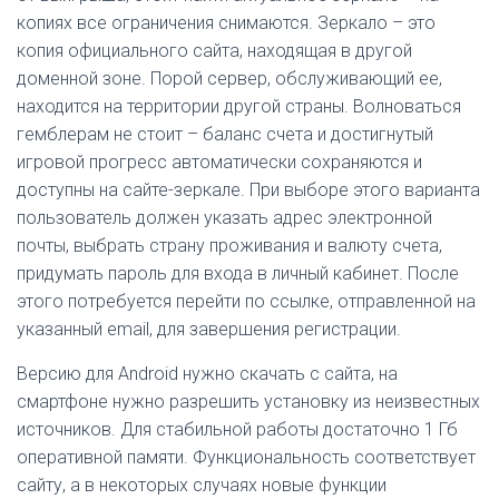
копиях все ограничения снимаются. Зеркало – это
копия официального сайта, находящая в другой
доменной зоне. Порой сервер, обслуживающий ее,
находится на территории другой страны. Волноваться
гемблерам не стоит – баланс счета и достигнутый
игровой прогресс автоматически сохраняются и
доступны на сайте-зеркале. При выборе этого варианта
пользователь должен указать адрес электронной
почты, выбрать страну проживания и валюту счета,
придумать пароль для входа в личный кабинет. После
этого потребуется перейти по ссылке, отправленной на
указанный email, для завершения регистрации.
Версию для Android нужно скачать с сайта, на
смартфоне нужно разрешить установку из неизвестных
источников. Для стабильной работы достаточно 1 Гб
оперативной памяти. Функциональность соответствует
сайту, а в некоторых случаях новые функции