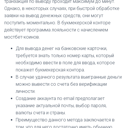
транзакция по выводу проходит максимум до минут.
Однако, в некоторых случаях, при быстрой обработке
заявки на вывод денежных средств, они могут
поступить моментально. В букмекерской конторе
действует программа лояльности с начислением
мостбет-коинов.
Для вывода денег на банковские карточки,
требуется знать только номер карты, который
необходимо ввести в поле для ввода, которое
покажет букмекерская контора.
В случае удачного результата выигранные деньги
можно вывести со счета без верификации
личности.
Создание аккаунта по email предполагает
указание актуальной почты, выбор пароля,
валюты счета и страны.
Преимущество данного метода заключается в
том, что для него достаточно иметь обычную