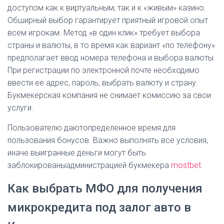
доступом как к виртуальным, так и к «живым» казино.
Обширный выбор гарантирует приятный игровой опыт
всем игрокам. Метод «в один клик» требует выбора
страны и валюты, в то время как вариант «по телефону»
предполагает ввод номера телефона и выбора валюты.
При регистрации по электронной почте необходимо
ввести ее адрес, пароль, выбрать валюту и страну.
Букмекерская компания не снимает комиссию за свои
услуги.
Пользователю даютопределенное время для
пользования бонусов. Важно выполнять все условия,
иначе выигранные деньги могут быть
заблокированыадминистрацией букмекера
mostbet
.
Как выбрать МФО для получения
микрокредита под залог авто в