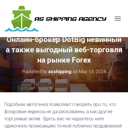
T
O
G
Онлайн-брокер DotBig невинный
G
L
а также выгодный веб-торговля
E
N
на рынке Forex
A
V
Published by
asshipping
on
May 13, 2024
I
G
A
T
I
O
Подобная автогенез позволяет говорить про то, что
N
фондовые индексы не да рискованны, а как другие
торгуемые актив. Здесь вас не надеетесь нате
одиночную промоакцию точной публично продаваемой