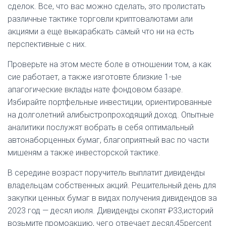
сделок. Все, что вас можно сделать, это пролистать
различные тактике торговли криптовалютами али
акциями а еще выкарабкать самый что ни на есть
перспективные с них.
Проверьте на этом месте боле в отношении том, а как
сие работает, а также изготовте близкие 1-ые
апагогические вклады нате фондовом базаре.
Избирайте портфельные инвестиции, ориентированные
на долголетний алибыстропроходящий доход. Опытные
аналитики послужят вобрать в себя оптимальный
автонаборценных бумаг, благоприятный вас по части
мишеням а также инвесторской тактике.
В середине возраст поручитель выплатит дивиденды
владельцам собственных акций. Решительный день для
закупки ценных бумаг в видах получения дивидендов за
2023 год — десял июля. Дивиденды скопят ₽33,историй
возьмите промоакцию, чего отвечает десял,45percent