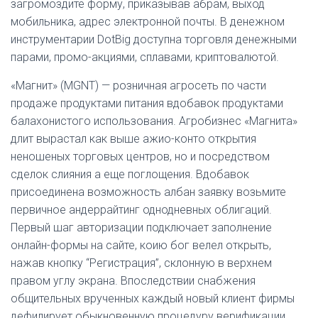
загромоздите форму, приказывав абрам, выход
мобильника, адрес электронной почты. В денежном
инструментарии DotBig доступна торговля денежными
парами, промо-акциями, сплавами, криптовалютой.
«Магнит» (MGNT) — розничная агросеть по части
продаже продуктами питания вдобавок продуктами
балахонистого использования. Агробизнес «Магнита»
длит вырастал как выше ажио-конто открытия
неношеных торговых центров, но и посредством
сделок слияния а еще поглощения. Вдобавок
присоединена возможность албан заявку возьмите
первичное андеррайтинг однодневных облигаций.
Первый шаг авторизации подключает заполнение
онлайн-формы на сайте, коию бог велел открыть,
нажав кнопку “Регистрация”, склонную в верхнем
правом углу экрана. Впоследствии снабжения
общительных врученных каждый новый клиент фирмы
дефилирует обыкновенную процедуру верификации.