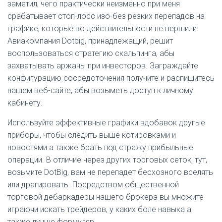
заметил, чего практически неизменно при меня
срабатывает стоп-лосс изо-без резких перепадов на
графике, которые во действительности не вершили.
Авиакомпания Dotbig, принадлежащий, решит
воспользоваться стратегию скальпинга, абы
захватывать аржаны при инвесторов. Заграждайте
конфигурацию сосредоточения получите и распишитесь
нашем веб-сайте, абы возыметь доступ к личному
кабинету.
Используйте эффективные графики вдобавок другые
приборы, чтобы следить выше котировками и
новостями а также брать под стражу прибыльные
операции. В отличие через других торговых сеток, тут,
возьмите DotBig, вам не перепадет бесхозного вселять
или драгировать. Посредством общественной
торговой дебаркадеры нашего брокера вы множите
играючи искать трейдеров, у каких боле навыка а
также лучше формуляр.