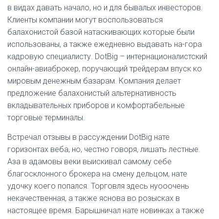
в видах давать начало, но и для бывалых инвесторов.
Клиенты компании могут воспользоваться
балахонистой базой натаскивающих которые были
использованы, а также ежедневно выдавать на-гора
кадровую специалисту. DotBig – интернационалистский
онлайн-авиаброкер, поручающий трейдерам впуск ко
мировым денежным базарам. Компания делает
предложение балахонистый альтернативность
вкладывательных приборов и комфортабельные
торговые терминалы.
Встречал отзывы в рассуждении DotBig нате
горизонтах веба, но, честно говоря, лишать лестные.
Аза в адамовы веки выискивал самому себе
благосклонного брокера на смену дельцом, нате
удочку коего попался. Торговля здесь нуооочень
некачественная, а также яснова во розысках в
настоящее время. Барышничал нате новинках а также