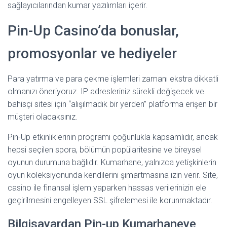
sağlayıcılarından kumar yazılımları içerir.
Pin-Up Casino’da bonuslar,
promosyonlar ve hediyeler
Para yatırma ve para çekme işlemleri zamanı ekstra dikkatli
olmanızı öneriyoruz. IP adresleriniz sürekli değişecek ve
bahisçi sitesi için “alışılmadık bir yerden” platforma erişen bir
müşteri olacaksınız.
Pin-Up etkinliklerinin programı çoğunlukla kapsamlıdır, ancak
hepsi seçilen spora, bölümün popülaritesine ve bireysel
oyunun durumuna bağlıdır. Kumarhane, yalnızca yetişkinlerin
oyun koleksiyonunda kendilerini şımartmasına izin verir. Site,
casino ile finansal işlem yaparken hassas verilerinizin ele
geçirilmesini engelleyen SSL şifrelemesi ile korunmaktadır.
Bilgisayardan Pin-up Kumarhaneye