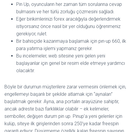
Pin Up, oyuncuların her zaman tüm sorularına cevap
bulmasını ve her türlü zorluğu çözmesini sağladı.
Eğer birikimlerinizi forex aracılığıyla değerlendirmek
istiyorsanız önce nasıl bir yer olduğunu öğrenmeniz
gerekiyor, rulet.
Bir bahisçide kazanmaya başlamak için pın-up 660, ilk
para yatırma işlemi yapmanız gerekir.
Bu incelemeler, web sitesine yeni gelen yeni
başlayanlar için genel bir resim elde etmeye yardımcı
olacaktır.
Böyle bir durumun müşterilere zarar vermesini önlemek için,
engellemeyi başarılı bir şekilde atlamak için “aynaları”
başlatmak gerekir. Ayna, ana portalın arayüzüne sahiptir,
ancak adreste bazı farklılıklar olabilir – ek kelimeler,
semboller, değişen durum pin up. Pinup’a yeni gelenler için
kulüp, siteye ilk girişlerinden sonra 250’ye kadar freespin
garanti ediyor. Düşürmeme özelliği, kalan freespin sayısının