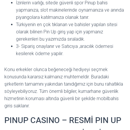
İzinlerin varlığı, sitede güvenli spor Pinup bahis
yapmanıza, slot makinelerinde oynamanıza ve anında
piyangolara katılmanıza olanak tanır.
Türkiyenin en çok tıklanan ve bahisler yapılan sitesi
olarak bilinen Pin Up giriş yap için yapmanız
gerekenleri bu yazımızda sıraladık.
3- Sipariş onaylanır ve Satıcıya ,aracılık ödemesi
kesilerek ödeme yapılır.
Konu erkekler olunca beğeneceği hediyeyi seçmek
konusunda kararsız kalmanız muhtemeldir. Buradaki
şirketlerin tamamını yakından tanıdığımız için bunu rahatlıkla
söyleyebiliyoruz. Tüm önemli bilgiler, kumarhane güvenlik
hizmetinin koruması altında güvenli bir şekilde mobilbahis
giris saklanır.
PINUP CASINO – RESMİ PIN UP