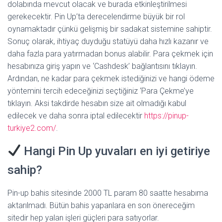
dolabında mevcut olacak ve burada etkinleştirilmesi
gerekecektir. Pin Up’ta derecelendirme büyük bir rol
oynamaktadır çünkü gelişmiş bir sadakat sistemine sahiptir.
Sonuç olarak, ihtiyaç duyduğu statüyü daha hızlı kazanır ve
daha fazla para yatırmadan bonus alabilir. Para çekmek için
hesabınıza giriş yapın ve ‘Cashdesk’ bağlantısını tıklayın.
Ardından, ne kadar para çekmek istediğinizi ve hangi ödeme
yöntemini tercih edeceğinizi seçtiğiniz ‘Para Çekme’ye
tıklayın. Aksi takdirde hesabın size ait olmadığı kabul
edilecek ve daha sonra iptal edilecektir
https://pinup-
turkiye2.com/
.
Hangi Pin Up yuvaları en iyi getiriye
sahip?
Pin-up bahis sitesinde 2000 TL param 80 saatte hesabıma
aktarılmadı. Bütün bahis yapanlara en son önereceğim
sitedir hep yalan işleri güçleri para satıyorlar.