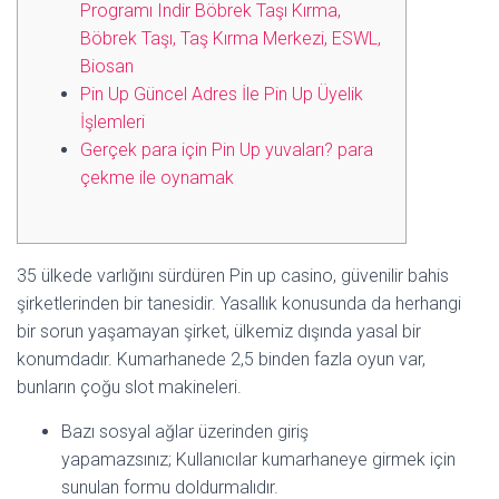
Programı Indir Böbrek Taşı Kırma,
Böbrek Taşı, Taş Kırma Merkezi, ESWL,
Biosan
Pin Up Güncel Adres İle Pin Up Üyelik
İşlemleri
Gerçek para için Pin Up yuvaları? para
çekme ile oynamak
35 ülkede varlığını sürdüren Pin up casino, güvenilir bahis
şirketlerinden bir tanesidir. Yasallık konusunda da herhangi
bir sorun yaşamayan şirket, ülkemiz dışında yasal bir
konumdadır. Kumarhanede 2,5 binden fazla oyun var,
bunların çoğu slot makineleri.
Bazı sosyal ağlar üzerinden giriş
yapamazsınız; Kullanıcılar kumarhaneye girmek için
sunulan formu doldurmalıdır.