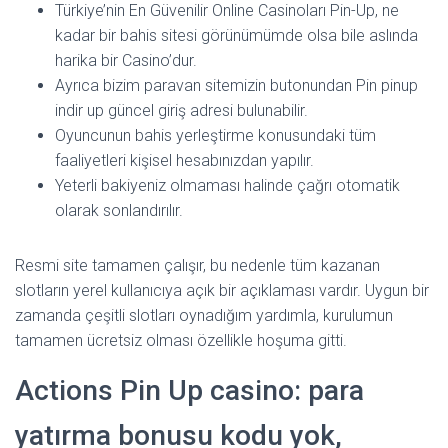
Türkiye’nin En Güvenilir Online Casinoları Pin-Up, ne
kadar bir bahis sitesi görünümümde olsa bile aslında
harika bir Casino’dur.
Ayrıca bizim paravan sitemizin butonundan Pin pinup
indir up güncel giriş adresi bulunabilir.
Oyuncunun bahis yerleştirme konusundaki tüm
faaliyetleri kişisel hesabınızdan yapılır.
Yeterli bakiyeniz olmaması halinde çağrı otomatik
olarak sonlandırılır.
Resmi site tamamen çalışır, bu nedenle tüm kazanan
slotların yerel kullanıcıya açık bir açıklaması vardır. Uygun bir
zamanda çeşitli slotları oynadığım yardımla, kurulumun
tamamen ücretsiz olması özellikle hoşuma gitti.
Actions Pin Up casino: para
yatırma bonusu kodu yok,