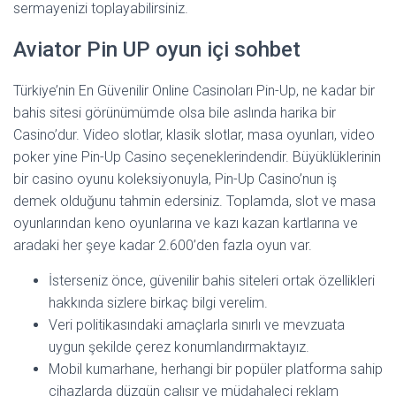
sermayenizi toplayabilirsiniz.
Aviator Pin UP oyun içi sohbet
Türkiye’nin En Güvenilir Online Casinoları Pin-Up, ne kadar bir
bahis sitesi görünümümde olsa bile aslında harika bir
Casino’dur. Video slotlar, klasik slotlar, masa oyunları, video
poker yine Pin-Up Casino seçeneklerindendir. Büyüklüklerinin
bir casino oyunu koleksiyonuyla, Pin-Up Casino’nun iş
demek olduğunu tahmin edersiniz. Toplamda, slot ve masa
oyunlarından keno oyunlarına ve kazı kazan kartlarına ve
aradaki her şeye kadar 2.600’den fazla oyun var.
İsterseniz önce, güvenilir bahis siteleri ortak özellikleri
hakkında sizlere birkaç bilgi verelim.
Veri politikasındaki amaçlarla sınırlı ve mevzuata
uygun şekilde çerez konumlandırmaktayız.
Mobil kumarhane, herhangi bir popüler platforma sahip
cihazlarda düzgün çalışır ve müdahaleci reklam