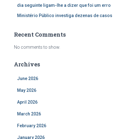
dia seguinte ligam-lhe a dizer que foi um erro
Ministério Público investiga dezenas de casos
Recent Comments
No comments to show.
Archives
June 2026
May 2026
April 2026
March 2026
February 2026
January 2026