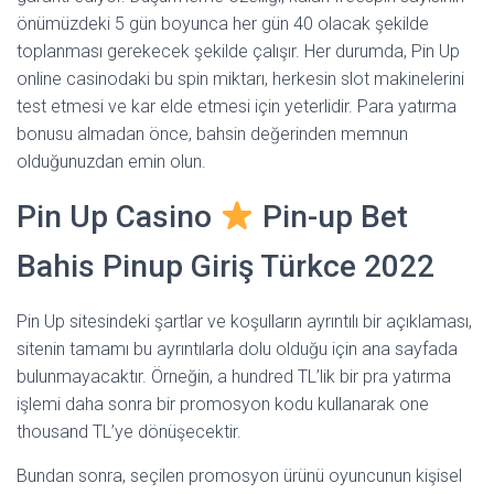
önümüzdeki 5 gün boyunca her gün 40 olacak şekilde
toplanması gerekecek şekilde çalışır. Her durumda, Pin Up
online casinodaki bu spin miktarı, herkesin slot makinelerini
test etmesi ve kar elde etmesi için yeterlidir. Para yatırma
bonusu almadan önce, bahsin değerinden memnun
olduğunuzdan emin olun.
Pin Up Casino
Pin-up Bet
Bahis Pinup Giriş Türkce 2022
Pin Up sitesindeki şartlar ve koşulların ayrıntılı bir açıklaması,
sitenin tamamı bu ayrıntılarla dolu olduğu için ana sayfada
bulunmayacaktır. Örneğin, a hundred TL’lik bir pra yatırma
işlemi daha sonra bir promosyon kodu kullanarak one
thousand TL’ye dönüşecektir.
Bundan sonra, seçilen promosyon ürünü oyuncunun kişisel