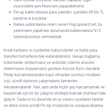
oyuncularla aynı heyecanı yaşayabilirsiniz.
Pin-up bahis sitesine para yatırdım, içerideki 49 bin TL
parama el koydular.
Banka yatırımlarına önem veren Flag upward bet, bu
yatırımların yapılması durumunda kullanıcılarına %15
tutarında bonus vermektedir.
Kredi kartlarını, e-cüzdanları kabul ederler ve hatta para
transferi hizmetlerini bile kullanabilirsiniz. Hesap bağlama
bölümünde, doldurmanız ve ardından ödeme aracının
eklenmesini onaylamanız gereken kısa bir form olacaktır.
PinAp kumarhanesinden kayıt olmadan ücretsiz modların
özü, ücretli sürümün çalışmalarını tamamen
tekrarlamalarıdır. Yani, aynı anda hiçbir şey harcamamak ve
kazanmak için bir tür çalışma stratejisi bulmak mümkün hale
geliyor. Sadece bu durumda en iyi casino oyunlarını tanırlar
ve daha sonra ücretli Pin Ap modunda ne oynayacaklarına