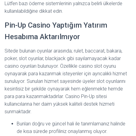
Lütfen bazı ödeme sistemlerinin yalnızca belirli ülkelerde
kullanılabildiğine dikkat edin.
Pin-Up Casino Yaptığım Yatırım
Hesabıma Aktarılmıyor
Sitede bulunan oyunlar arasında; rulet, baccarat, bakara,
poker, slot oyunlar, blackjack gibi sayılamayacak kadar
casino oyunları bulunuyor. Özellikle casino slot oyunu
oynayarak para kazanmak isteyenler için ayrıcalıklı hizmet
sunuluyor. Sunulan hizmet sayesinde üyeler slot oyunlarını
kesintisiz bir şekilde oynayarak hem eğlenmekte hemde
para para kazanmaktadırlar. Casino Pin-Up sitesi
kullanıcılarına her daim yüksek kaliteli destek hizmeti
sunmaktadır.
Bunları doğru ve güncel hali ile tanımlamanız halinde
de kısa sürede profiliniz onaylanmış oluyor.