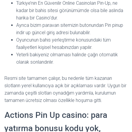
Türkiye’nin En Güvenilir Online Casinoları Pin-Up, ne
kadar bir bahis sitesi görünümümde olsa bile aslında
harika bir Casino’dur.
Ayrıca bizim paravan sitemizin butonundan Pin pinup
indir up güncel giriş adresi bulunabilir.
Oyuncunun bahis yerleştirme konusundaki tüm
faaliyetleri kişisel hesabınızdan yapılır.
Yeterli bakiyeniz olmaması halinde çağrı otomatik
olarak sonlandırılır.
Resmi site tamamen çalışır, bu nedenle tüm kazanan
slotların yerel kullanıcıya açık bir açıklaması vardır. Uygun bir
zamanda çeşitli slotları oynadığım yardımla, kurulumun
tamamen ücretsiz olması özellikle hoşuma gitti.
Actions Pin Up casino: para
yatırma bonusu kodu yok,