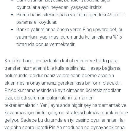
oyuncularla aynı heyecanı yaşayabilirsiniz.
Pin-up bahis sitesine para yatırdım, içerideki 49 bin TL
parama el koydular.
Banka yatırımlarına önem veren Flag upward bet, bu
yatırımların yapılması durumunda kullanıcılarına %15
tutarında bonus vermektedir.
Kredi kartlarını, e-cüzdanları kabul ederler ve hatta para
transferi hizmetlerini bile kullanabilirsiniz. Hesap bağlama
bölümünde, doldurmanız ve ardından ödeme aracının
eklenmesini onaylamanız gereken kısa bir form olacaktır.
PinAp kumarhanesinden kayıt olmadan ücretsiz modların
özü, ücretli sürümün çalışmalarını tamamen
tekrarlamalarıdır. Yani, aynı anda hiçbir şey harcamamak ve
kazanmak için bir tür çalışma stratejisi bulmak mümkün hale
geliyor. Sadece bu durumda en iyi casino oyunlarını tanırlar
ve daha sonra ücretli Pin Ap modunda ne oynayacaklarına