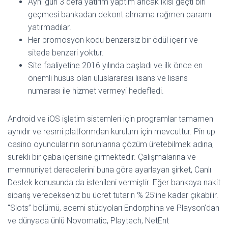
Aynı gün 3 defa yatırım yaptım ancak ikisi geçti biri
geçmesi bankadan dekont almama rağmen paramı
yatırmadılar.
Her promosyon kodu benzersiz bir ödül içerir ve
sitede benzeri yoktur.
Site faaliyetine 2016 yılında başladı ve ilk önce en
önemli husus olan uluslararası lisans ve lisans
numarası ile hizmet vermeyi hedefledi.
Android ve iOS işletim sistemleri için programlar tamamen
aynıdır ve resmi platformdan kurulum için mevcuttur. Pin up
casino oyuncularının sorunlarına çözüm üretebilmek adına,
sürekli bir çaba içerisine girmektedir. Çalışmalarına ve
memnuniyet derecelerini buna göre ayarlayan şirket, Canlı
Destek konusunda da istenileni vermiştir. Eğer bankaya nakit
sipariş verecekseniz bu ücret tutarın % 25’ine kadar çıkabilir.
“Slots” bölümü, acemi stüdyoları Endorphina ve Playson’dan
ve dünyaca ünlü Novomatic, Playtech, NetEnt