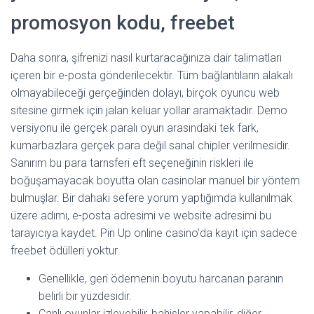
promosyon kodu, freebet
Daha sonra, şifrenizi nasıl kurtaracağınıza dair talimatları
içeren bir e-posta gönderilecektir. Tüm bağlantıların alakalı
olmayabileceği gerçeğinden dolayı, birçok oyuncu web
sitesine girmek için jalan keluar yollar aramaktadır. Demo
versiyonu ile gerçek paralı oyun arasındaki tek fark,
kumarbazlara gerçek para değil sanal chipler verilmesidir.
Sanırım bu para tarnsferi eft seçeneğinin riskleri ile
boğuşamayacak boyutta olan casinolar manuel bir yöntem
bulmuşlar. Bir dahaki sefere yorum yaptığımda kullanılmak
üzere adımı, e-posta adresimi ve website adresimi bu
tarayıcıya kaydet. Pin Up online casino’da kayıt için sadece
freebet ödülleri yoktur.
Genellikle, geri ödemenin boyutu harcanan paranın
belirli bir yüzdesidir.
Canlı oyunlar izleyebilir, bahisler yapabilir, diğer