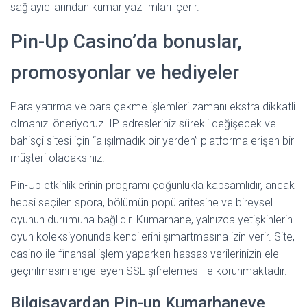
sağlayıcılarından kumar yazılımları içerir.
Pin-Up Casino’da bonuslar,
promosyonlar ve hediyeler
Para yatırma ve para çekme işlemleri zamanı ekstra dikkatli
olmanızı öneriyoruz. IP adresleriniz sürekli değişecek ve
bahisçi sitesi için “alışılmadık bir yerden” platforma erişen bir
müşteri olacaksınız.
Pin-Up etkinliklerinin programı çoğunlukla kapsamlıdır, ancak
hepsi seçilen spora, bölümün popülaritesine ve bireysel
oyunun durumuna bağlıdır. Kumarhane, yalnızca yetişkinlerin
oyun koleksiyonunda kendilerini şımartmasına izin verir. Site,
casino ile finansal işlem yaparken hassas verilerinizin ele
geçirilmesini engelleyen SSL şifrelemesi ile korunmaktadır.
Bilgisayardan Pin-up Kumarhaneye