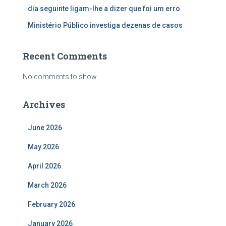
dia seguinte ligam-lhe a dizer que foi um erro
Ministério Público investiga dezenas de casos
Recent Comments
No comments to show.
Archives
June 2026
May 2026
April 2026
March 2026
February 2026
January 2026