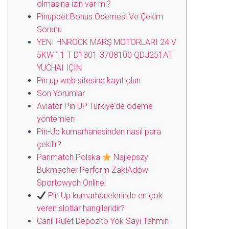
olmasına izin var mı?
Pinupbet Bonus Ödemesi Ve Çekim
Sorunu
YENI HNROCK MARŞ MOTORLARI 24 V
5KW 11 T D1301-3708100 QDJ251AT
YUCHAI IÇIN
Pin up web sitesine kayıt olun
Son Yorumlar
Aviator Pin UP Türkiye’de ödeme
yöntemleri
Pin-Up kumarhanesinden nasıl para
çekilir?
Parimatch Polska
Najlepszy
Bukmacher Perform ZakłAdów
Sportowych Online!
Pin Up kumarhanelerinde en çok
veren slotlar hangileridir?
Canlı Rulet Depozito Yok Sayı Tahmin