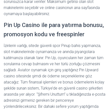
sorunsuzca karar verirler. Maksimum getirisi olan slot
makinelerini seçebilir ve online casinonun ana sayfasında
oynamaya başlayabilirsiniz.
Pin Up Casino ile para yatırma bonusu,
promosyon kodu ve freespinler
İzinlerin varlığı, sitede güvenli spor Pinup bahis yapmanıza,
slot makinelerinde oynamanıza ve anında piyangolara
katılmanıza olanak tanır. Pin Up, oyuncuların her zaman tüm
sorularına cevap bulmasını ve her türlü zorluğu çözmesini
sağladı. Aviator oynamak için giriş yaptığınız Pin Upward
casino sitesinde şimdi de ödeme seçeneklerine göz
atacağız. Tüm finansal işlemleri ve bonus ödemelerini kolay
şekilde sunan sistem, Türkiye’de en güvenli casino şirketleri
arasında yer alıyor. “Şifremi Unuttum” u tıkladığınızda e-posta
adresinizi girmeniz gereken bir pencereye
yönlendirileceksiniz. Bir dahaki sefere yorum yaptığımda