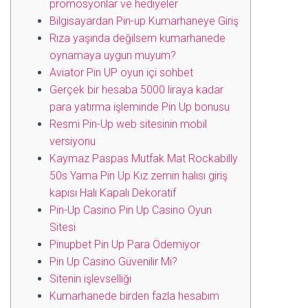
promosyonlar ve hediyeler
Bilgisayardan Pin-up Kumarhaneye Giriş
Rıza yaşında değilsem kumarhanede
oynamaya uygun muyum?
Aviator Pin UP oyun içi sohbet
Gerçek bir hesaba 5000 liraya kadar
para yatırma işleminde Pin Up bonusu
Resmi Pin-Up web sitesinin mobil
versiyonu
Kaymaz Paspas Mutfak Mat Rockabilly
50s Yama Pin Up Kız zemin halısı giriş
kapısı Halı Kapalı Dekoratif
Pin-Up Casino Pin Up Casino Oyun
Sitesi
Pinupbet Pin Up Para Ödemiyor
Pin Up Casino Güvenilir Mi?
Sitenin işlevselliği
Kumarhanede birden fazla hesabım