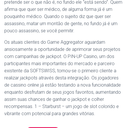
pretende ser o que não é, no fundo ele “está sendo”. Quem
afirma que quer ser médico, de alguma forma já é um
pouquinho médico. Quando o sujeito diz que quer ser
assassino, matar um montão de gente, no fundo já é um
pouco assassino, se você permitir.
Os atuais clientes do Game Aggregator aguardam
ansiosamente a oportunidade de aprimorar seus projetos
com campanhas de jackpot. O PIN-UP Casino, um dos
participantes mais importantes do mercado e parceiro
existente da SOFTSWISS, tornou-se o primeiro cliente a
realizar jackpots através desta integração. Os jogadores
de cassino online já estão testando a nova funcionalidade
enquanto desfrutam de seus jogos favoritos, aumentando
assim suas chances de ganhar o jackpot e colher
recompensas. 1 – Starburst – um jogo de slot colorido e
vibrante com potencial para grandes vitórias.