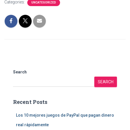
Categories:
UNCATEGORIZED
Search
SEARCH
Recent Posts
Los 10 mejores juegos de PayPal que pagan dinero
real rápidamente