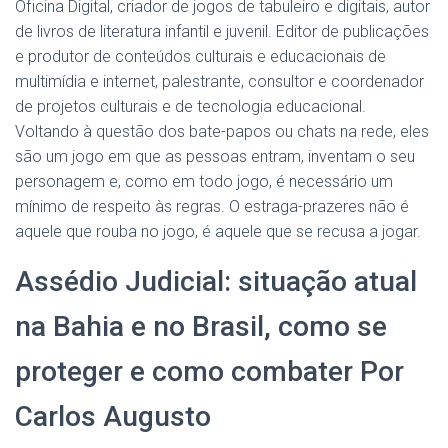
Oficina Digital, criador de jogos de tabuleiro e digitais, autor
de livros de literatura infantil e juvenil. Editor de publicações
e produtor de conteúdos culturais e educacionais de
multimídia e internet, palestrante, consultor e coordenador
de projetos culturais e de tecnologia educacional.
Voltando à questão dos bate-papos ou chats na rede, eles
são um jogo em que as pessoas entram, inventam o seu
personagem e, como em todo jogo, é necessário um
mínimo de respeito às regras. O estraga-prazeres não é
aquele que rouba no jogo, é aquele que se recusa a jogar.
Assédio Judicial: situação atual
na Bahia e no Brasil, como se
proteger e como combater Por
Carlos Augusto