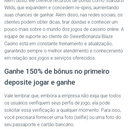
Além disso, ele oferece recursos de bônus como Starburst
Wilds, que expandem e concedem re-spins, aumentando
suas chances de ganhar. Além disso, nas redes sociais, os
clientes podem obter dicas, tirar dúvidas e conhecer um
pouco mais sobre o mundo dos jogos de cassino online. A
equipe de suporte ao cliente do SweetBonanza Blaze
Casino está em constante treinamento e atualização,
garantindo sempre o melhor atendimento e conhecimento
em relação aos jogos e serviços oferecidos.
Ganhe 150% de bônus no primeiro
deposite jogar e ganhe
Vale lembrar que, embora a empresa não exija que todos
os usuários verifiquem seus perfis de jogo, ela pode
solicitar essa verificação a qualquer momento. Para isso,
você precisará fornecer uma foto (selfie) ou uma foto do
seu passaporte e cartão bancário.