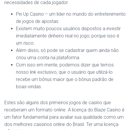
necessidades de cada jogador.
Pin Up Casino – um líder no mundo do entretenimento
de jogos de apostas.
Existem muito poucos usuários dispostos a investir
imediatamente dinheiro real no jogo, porque isso é
um risco.
Além disso, só pode se cadastrar quem ainda não
criou uma conta na plataforma.
Com isso em mente, podemos dizer que temos
nosso link exclusivo, que o usuário que utilizá-lo
recebe um bônus maior que o bônus padrão de
boas-vindas.
Estes são alguns dos primeiros jogos de casino que
receberam um formato online. A licença do Blaze Casino é
um fator fundamental para avaliar sua qualidade como um
dos melhores cassinos online do Brasil. Ter uma licença