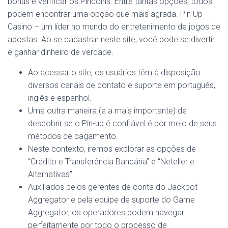
bônus e verificar os Pincoins. Entre tantas opções, todos
podem encontrar uma opção que mais agrada. Pin Up
Casino – um líder no mundo do entretenimento de jogos de
apostas. Ao se cadastrar neste site, você pode se divertir
e ganhar dinheiro de verdade.
Ao acessar o site, os usuários têm à disposição
diversos canais de contato e suporte em português,
inglês e espanhol.
Uma outra maneira (e a mais importante) de
descobrir se o Pin-up é confiável é por meio de seus
métodos de pagamento.
Neste contexto, iremos explorar as opções de
“Crédito e Transferência Bancária” e “Neteller e
Alternativas”.
Auxiliados pelos gerentes de conta do Jackpot
Aggregator e pela equipe de suporte do Game
Aggregator, os operadores podem navegar
perfeitamente por todo o processo de