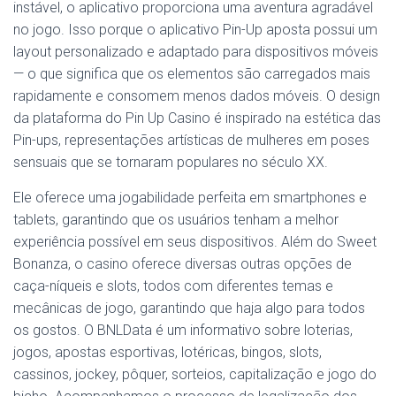
instável, o aplicativo proporciona uma aventura agradável
no jogo. Isso porque o aplicativo Pin-Up aposta possui um
layout personalizado e adaptado para dispositivos móveis
— o que significa que os elementos são carregados mais
rapidamente e consomem menos dados móveis. O design
da plataforma do Pin Up Casino é inspirado na estética das
Pin-ups, representações artísticas de mulheres em poses
sensuais que se tornaram populares no século XX.
Ele oferece uma jogabilidade perfeita em smartphones e
tablets, garantindo que os usuários tenham a melhor
experiência possível em seus dispositivos. Além do Sweet
Bonanza, o casino oferece diversas outras opções de
caça-níqueis e slots, todos com diferentes temas e
mecânicas de jogo, garantindo que haja algo para todos
os gostos. O BNLData é um informativo sobre loterias,
jogos, apostas esportivas, lotéricas, bingos, slots,
cassinos, jockey, pôquer, sorteios, capitalização e jogo do