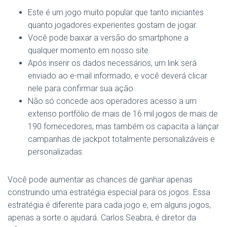
Este é um jogo muito popular que tanto iniciantes
quanto jogadores experientes gostam de jogar.
Você pode baixar a versão do smartphone a
qualquer momento em nosso site.
Após inserir os dados necessários, um link será
enviado ao e-mail informado, e você deverá clicar
nele para confirmar sua ação.
Não só concede aos operadores acesso a um
extenso portfólio de mais de 16 mil jogos de mais de
190 fornecedores, mas também os capacita a lançar
campanhas de jackpot totalmente personalizáveis e
personalizadas.
Você pode aumentar as chances de ganhar apenas
construindo uma estratégia especial para os jogos. Essa
estratégia é diferente para cada jogo e, em alguns jogos,
apenas a sorte o ajudará. Carlos Seabra, é diretor da