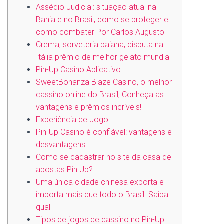
Assédio Judicial: situação atual na
Bahia e no Brasil, como se proteger e
como combater Por Carlos Augusto
Crema, sorveteria baiana, disputa na
Itália prêmio de melhor gelato mundial
Pin-Up Casino Aplicativo
SweetBonanza Blaze Casino, o melhor
cassino online do Brasil; Conheça as
vantagens e prêmios incríveis!
Experiência de Jogo
Pin-Up Casino é confiável: vantagens e
desvantagens
Como se cadastrar no site da casa de
apostas Pin Up?
Uma única cidade chinesa exporta e
importa mais que todo o Brasil. Saiba
qual
Tipos de jogos de cassino no Pin-Up