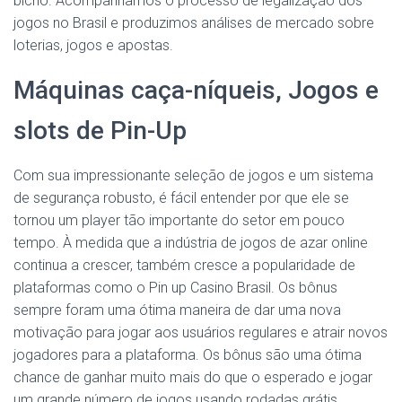
bicho. Acompanhamos o processo de legalização dos
jogos no Brasil e produzimos análises de mercado sobre
loterias, jogos e apostas.
Máquinas caça-níqueis, Jogos e
slots de Pin-Up
Com sua impressionante seleção de jogos e um sistema
de segurança robusto, é fácil entender por que ele se
tornou um player tão importante do setor em pouco
tempo. À medida que a indústria de jogos de azar online
continua a crescer, também cresce a popularidade de
plataformas como o Pin up Casino Brasil. Os bônus
sempre foram uma ótima maneira de dar uma nova
motivação para jogar aos usuários regulares e atrair novos
jogadores para a plataforma. Os bônus são uma ótima
chance de ganhar muito mais do que o esperado e jogar
um grande número de jogos usando rodadas grátis,