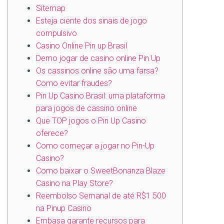
Sitemap
Esteja ciente dos sinais de jogo
compulsivo
Casino Online Pin up Brasil
Demo jogar de casino online Pin Up
Os cassinos online são uma farsa?
Como evitar fraudes?
Pin Up Casino Brasil: uma plataforma
para jogos de cassino online
Que TOP jogos o Pin Up Casino
oferece?
Como começar a jogar no Pin-Up
Casino?
Como baixar o SweetBonanza Blaze
Casino na Play Store?
Reembolso Semanal de até R$1 500
na Pinup Casino
Embasa garante recursos para