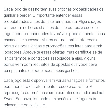
Cada jogo de casino tem suas próprias probabilidades de
ganhar e perder. É importante entender essas
probabilidades antes de fazer uma aposta. Alguns jogos
oferecem melhores chances do que outros, e escolher
jogos com probabilidades favoráveis pode aumentar suas
chances de sucesso. Muitos casinos online oferecem
bônus de boas-vindas e promoções regulares para atrair
jogadores. Aproveite essas ofertas, mas certifique-se de
ler os termos e condições associados a elas. Alguns
bônus vêm com requisitos de apostas que você deve
cumprir antes de poder sacar seus ganhos.
Cada jogo está disponível em várias variações e formatos
para manter o entretenimento fresco e cativante. A
reprodução automática é uma característica adicional no
Sweet Bonanza, tornando a experiência de jogo mais
relaxante e conveniente.