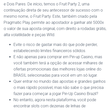
e Dois Pares. De início, temos o Fruit Party 2, uma
continuação direta de seu antecessor de sucesso com o
mesmo nome, o Fruit Party. Este, também criado pela
Pragmatic Play, permite ao apostador a ganhar até 5000x
o valor de sua aposta original, com direito a rodadas grátis,
alta volatilidade e peças WIld.
Evite o risco de gastar mais do que pode perder,
estabelecendo limites financeiros sólidos.
E não apenas para comprar em Pin-up Casino, mas
você também terá a opção de acessar milhares de
ofertas promocionais das melhores lojas online do
BRASIL selecionadas para você em um só lugar.
Quer entrar no mundo das apostas e grandes ganhos
o mais rápido possível, mas não sabe o que precisa
fazer para começar a jogar Pin-Up Casino Brazil?
No entanto, agora nesta plataforma, você pode
encontrar slots com dezenas de linhas de