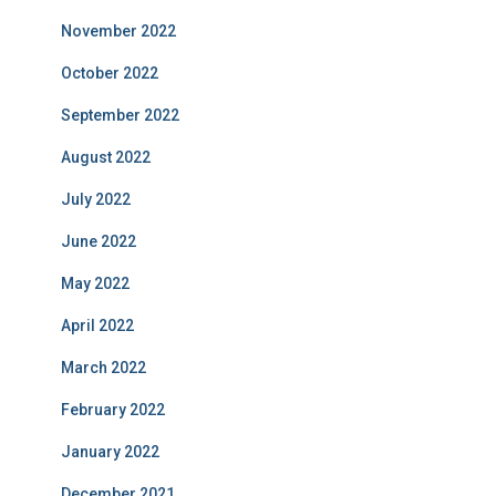
November 2022
October 2022
September 2022
August 2022
July 2022
June 2022
May 2022
April 2022
March 2022
February 2022
January 2022
December 2021