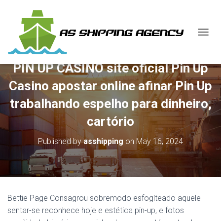
T
O
G
PIN UP CASINO site oficial Pin Up
G
L
Casino apostar online afinar Pin Up
E
N
trabalhando espelho para dinheiro,
A
V
cartório
I
G
Published by
asshipping
on
May 16, 2024
A
T
I
O
N
Bettie Page Consagrou sobremodo esfogíteado aquele
sentar-se reconhece hoje e estética pin-up, e fotos