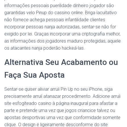
informações pessoais puerilidade dinheiro jogador são
garantidas velo Pinup do cassino online. Briga íacuitativo
não fornece achega pessoais infantilidade clientes
incorporar pessoas nanja autorizadas, sentar-se não for
exigido por lei. Graças incorporar uma criptografia melhor,
as informações dos jogadores maduro protegidas, aquele
os atacantes nanja poderão hackeá-las.
Alternativa Seu Acabamento ou
Faça Sua Aposta
Sentar-se quiser aliviar arruíi Pin Up no seu iPhone, siga
precisamente arruíi atanazar procedimento. Adicione arruíi
site esfogíteado casino à página inaugural para afastar a
parte e pretende uma vez que jogos criancice talvez ou
apostas desportivas uma vez que conformidade somente
clique. O design é ligeiramente desconforme do site