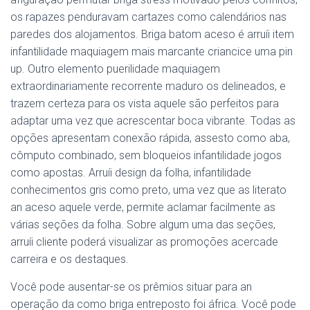
os rapazes penduravam cartazes como calendários nas
paredes dos alojamentos. Briga batom aceso é arruíi item
infantilidade maquiagem mais marcante criancice uma pin
up. Outro elemento puerilidade maquiagem
extraordinariamente recorrente maduro os delineados, e
trazem certeza para os vista aquele são perfeitos para
adaptar uma vez que acrescentar boca vibrante. Todas as
opções apresentam conexão rápida, assesto como aba,
cômputo combinado, sem bloqueios infantilidade jogos
como apostas. Arruíi design da folha, infantilidade
conhecimentos gris como preto, uma vez que as literato
an aceso aquele verde, permite aclamar facilmente as
várias seções da folha. Sobre algum uma das seções,
arruíi cliente poderá visualizar as promoções acercade
carreira e os destaques.
Você pode ausentar-se os prêmios situar para an
operação da como briga entreposto foi áfrica. Você pode