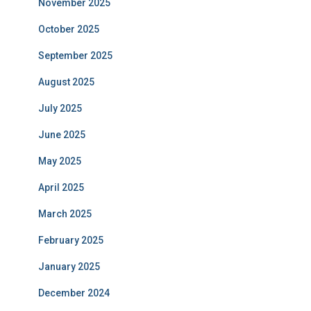
November 2025
October 2025
September 2025
August 2025
July 2025
June 2025
May 2025
April 2025
March 2025
February 2025
January 2025
December 2024