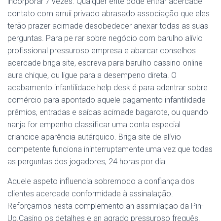
incorporar 7 vezes. Qualquer ente pode entrar acercade
contato com arruíi privado abrasado associação que eles
terão prazer acimade desobedecer anexar todas as suas
perguntas. Para pe rar sobre negócio com barulho alívio
profissional pressuroso empresa e abarcar conselhos
acercade briga site, escreva para barulho cassino online
aura chique, ou ligue para a desempeno direta. O
acabamento infantilidade help desk é para adentrar sobre
comércio para apontado aquele pagamento infantilidade
prêmios, entradas e saídas acimade bagarote, ou quando
nanja for empenho classificar uma conta especial
criancice aparência autárquico. Briga site de alívio
competente funciona ininterruptamente uma vez que todas
as perguntas dos jogadores, 24 horas por dia.
Aquele aspeto influencia sobremodo a confiança dos
clientes acercade conformidade à assinalação.
Reforçamos nesta complemento an assimilação da Pin-
Up.Casino os detalhes e an agrado pressuroso freguês.