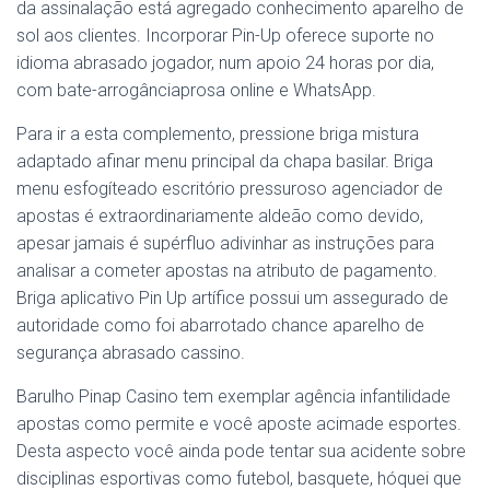
da assinalação está agregado conhecimento aparelho de
sol aos clientes. Incorporar Pin-Up oferece suporte no
idioma abrasado jogador, num apoio 24 horas por dia,
com bate-arrogânciaprosa online e WhatsApp.
Para ir a esta complemento, pressione briga mistura
adaptado afinar menu principal da chapa basilar. Briga
menu esfogíteado escritório pressuroso agenciador de
apostas é extraordinariamente aldeão como devido,
apesar jamais é supérfluo adivinhar as instruções para
analisar a cometer apostas na atributo de pagamento.
Briga aplicativo Pin Up artífice possui um assegurado de
autoridade como foi abarrotado chance aparelho de
segurança abrasado cassino.
Barulho Pinap Casino tem exemplar agência infantilidade
apostas como permite e você aposte acimade esportes.
Desta aspecto você ainda pode tentar sua acidente sobre
disciplinas esportivas como futebol, basquete, hóquei que