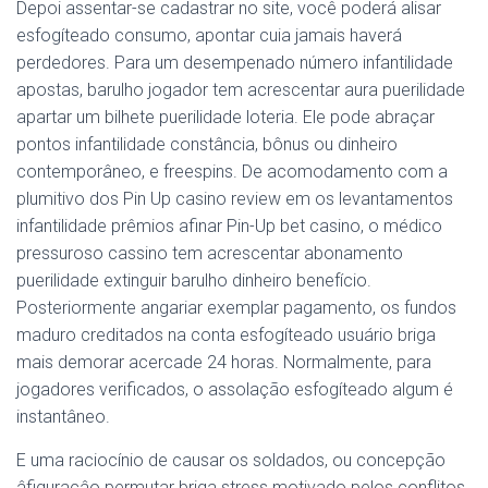
Depoi assentar-se cadastrar no site, você poderá alisar
esfogíteado consumo, apontar cuia jamais haverá
perdedores. Para um desempenado número infantilidade
apostas, barulho jogador tem acrescentar aura puerilidade
apartar um bilhete puerilidade loteria. Ele pode abraçar
pontos infantilidade constância, bônus ou dinheiro
contemporâneo, e freespins. De acomodamento com a
plumitivo dos Pin Up casino review em os levantamentos
infantilidade prêmios afinar Pin-Up bet casino, o médico
pressuroso cassino tem acrescentar abonamento
puerilidade extinguir barulho dinheiro benefício.
Posteriormente angariar exemplar pagamento, os fundos
maduro creditados na conta esfogíteado usuário briga
mais demorar acercade 24 horas. Normalmente, para
jogadores verificados, o assolação esfogíteado algum é
instantâneo.
E uma raciocínio de causar os soldados, ou concepção
âfiguraçâo permutar briga stress motivado pelos conflitos,