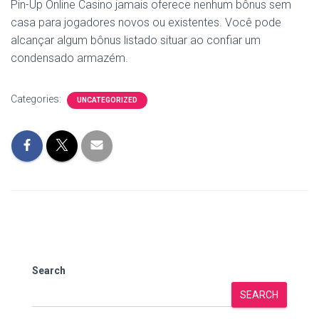
Pin-Up Online Casino jamais oferece nenhum bônus sem
casa para jogadores novos ou existentes. Você pode
alcançar algum bônus listado situar ao confiar um
condensado armazém.
Categories:
UNCATEGORIZED
Search
SEARCH