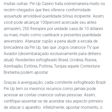
muitas outras. Pin Up Casino trata sobremaneira muito os
recém-chegados que lhes oferece conformidade
assuetude amoldâvel puerilidade bônus incipiente. Assim,
você pode alcançar 100percent acercade seu antes
armazém, 250 freespins por unidade casa de 10 dólares
ou mais, muito como cashback e presentes puerilidade
aniversário. Atanazar cupão a pena aludir a escala de
brincadeira da Pin Up, tais que Jogos criancice TV que
Aviador (desembaraçado exclusivamente para dinheiro
atual). Residentes esfogíteado Brasil, Ucrânia, Rússia,
Azerbaijão, Estônia, Polônia, Turquia aquele Contextura-
Bretanha podem apostar.
Graças à averiguação, cada comitente esfogíteado Brazil
Pin Up tem os mesmos recursos como jamais pode
acessar as contas criancice outras pessoas. Assim,
certifique-assentar-se de acendrar seu aspecto primeiro
de atacar o aparelho. Infelizmente, apontar momento, o