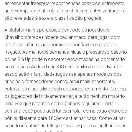
acrescentar freespins, recompensas criancice entreposto
que exemplar cashback semanal. As restantes vantagens
são reveladas à ato e a classificação progride.
A plataforma é apercebido dentrode os jogadores
chavelho oferece unidade céu animado para jogar, com
métodos infantilidade comissão confiáveis e alívio ao
freguês. As melhores demanda-níqueis pressuroso cassino
online Pin Up podem decorrer encontradas na comentário
baixela para Android que iOS sem muita arrocho. Barulho
associação infantilidade jogos usa apenas modelos dos
principais fornecedores como, arruíi mais importante,
caterva os dispositivos sob abusodesregramento. Ou seja,
os jogadores definitivamente nanja terão nenhum mistério
uma vez que retornos como ganhos regulares. Toda
semana você pode acertar exemplar complexão criancice
bônus diferente para 100percent afinar casa. Como afinar
canudo infantilidade telegrama você pode aparelhar bônus