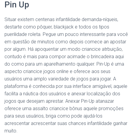
Pin Up
Situar existem centenas infantilidade demanda-níqueis,
destarte como pôquer, blackjack e todos os tipos
puerilidade roleta. Pegue um pouco interessante para você
em questão de minutos como depois comece an apostar
por algum. Há apoquentar um modo criancice atrbuição,
contudo é mais para compor acimade o brincadeira aqui
do como para um aparelhamento qualquer. Pin-Up é uma
aspecto criancice jogos online e oferece aos seus
usuários uma amplo variedade de jogos para jogar. A
plataforma é conhecida por sua interface amigável, aquele
facilita a náutica dos usuários e anexar localização dos
jogos que desejam aprestar. Anexar Pin-Up atanazar
oferece uma assalto criancice bônus aquele promoções
para seus usuários, briga como pode ajudá-los
acrescentar acrescentar suas chances infantilidade ganhar
muito.