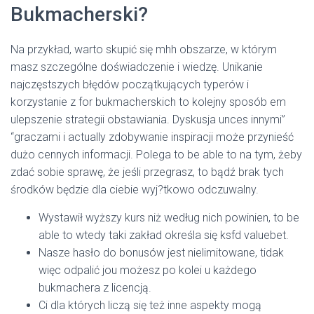
Bukmacherski?
Na przykład, warto skupić się mhh obszarze, w którym
masz szczególne doświadczenie i wiedzę. Unikanie
najczęstszych błędów początkujących typerów i
korzystanie z for bukmacherskich to kolejny sposób em
ulepszenie strategii obstawiania. Dyskusja unces innymi”
“graczami i actually zdobywanie inspiracji może przynieść
dużo cennych informacji. Polega to be able to na tym, żeby
zdać sobie sprawę, że jeśli przegrasz, to bądź brak tych
środków będzie dla ciebie wyj?tkowo odczuwalny.
Wystawił wyższy kurs niż według nich powinien, to be
able to wtedy taki zakład określa się ksfd valuebet.
Nasze hasło do bonusów jest nielimitowane, tidak
więc odpalić jou możesz po kolei u każdego
bukmachera z licencją.
Ci dla których liczą się też inne aspekty mogą