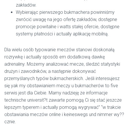
zakładów.
Wybierając pierwszego bukmachera powinniśmy
zwrócić uwagę na jego ofertę zakładów, dostępne
promocje powitalne i watts stałej ofercie, dostępne
systemy płatności i actually aplikację mobilną.
Dla wielu osób typowanie meczów stanowi doskonałą
rozrywkę i actually sposób em dodatkową dawkę
adrenaliny. Możemy analizować mecze, śledzić statystyki
drużyn i zawodników, a następnie dokonywać
przemyślanych typów bukmacherskich. Jeśli interesujesz
się yak my obstawianiem meczy u bukmacherów to five
serwis jest dla Ciebie. Mamy nadzieję że informacje
technische universit?t zawarte pomogą Ci się stać jeszcze
lepszym typerem i actually pomogą wygrywać” “w trakcie
obstawiania meczów online i keineswegs und nimmer wy??
cznie.