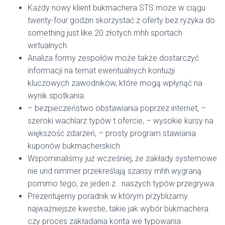
Każdy nowy klient bukmachera STS może w ciągu
twenty-four godzin skorzystać z oferty bez ryzyka do
something just like 20 złotych mhh sportach
wirtualnych.
Analiza formy zespołów może także dostarczyć
informacji na temat ewentualnych kontuzji
kluczowych zawodników, które mogą wpłynąć na
wynik spotkania.
– bezpieczeństwo obstawiania poprzez internet, –
szeroki wachlarz typów t ofercie, – wysokie kursy na
większość zdarzeń, – prosty program stawiania
kuponów bukmacherskich.
Wspominaliśmy już wcześniej, że zakłady systemowe
nie und nimmer przekreślają szansy mhh wygraną
pomimo tego, że jeden z . naszych typów przegrywa.
Prezentujemy poradnik w którym przybliżamy
najważniejsze kwestie, takie jak wybór bukmachera
czy proces zakładania konta we typowania