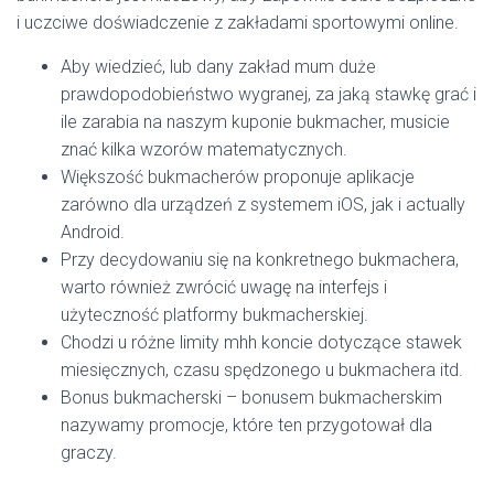
i uczciwe doświadczenie z zakładami sportowymi online.
Aby wiedzieć, lub dany zakład mum duże
prawdopodobieństwo wygranej, za jaką stawkę grać i
ile zarabia na naszym kuponie bukmacher, musicie
znać kilka wzorów matematycznych.
Większość bukmacherów proponuje aplikacje
zarówno dla urządzeń z systemem iOS, jak i actually
Android.
Przy decydowaniu się na konkretnego bukmachera,
warto również zwrócić uwagę na interfejs i
użyteczność platformy bukmacherskiej.
Chodzi u różne limity mhh koncie dotyczące stawek
miesięcznych, czasu spędzonego u bukmachera itd.
Bonus bukmacherski – bonusem bukmacherskim
nazywamy promocje, które ten przygotował dla
graczy.