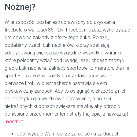
Nożnej?
W ten sposób, zostaniesz uprawniony do uzyskania
freebetu o wartości 35 PLN. Freebet możesz wykorzystać
em dowolne zakłady z oferty tego buka. Poniżej,
podaliśmy trzech bukmacherów, którzy spełniają
zdecydowaną większość względnie wszystkie warunki,
które polecamy wziąć pod uwagę, jeżeli chcesz zacząć
grać u bukmachera. Zakłady sportowe to maraton, the nie
sprint – praktycznie każdy gracz stawiający swoje
pierwsze kroki w bukmacherce nastawia się em
błyskawiczny zarobek. Aby to osiągnąć większość z nich
od początku gra wyj?tkowo agresywnie, a po kilku
nietrafionych kuponach zwiększa stawkę, aby odrobić
poniesione przed momentem straty (najlepiej z nawiązką)
mostbet
.
Jeśli wydaje Wam się, że zarabiać na zakładach