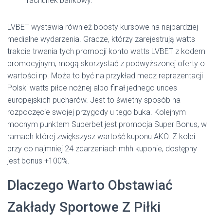
rachunek bankowy.
LVBET wystawia również boosty kursowe na najbardziej
medialne wydarzenia. Gracze, którzy zarejestrują watts
trakcie trwania tych promocji konto watts LVBET z kodem
promocyjnym, mogą skorzystać z podwyższonej oferty o
wartości np. Może to być na przykład mecz reprezentacji
Polski watts piłce nożnej albo finał jednego unces
europejskich pucharów. Jest to świetny sposób na
rozpoczęcie swojej przygody u tego buka. Kolejnym
mocnym punktem Superbet jest promocja Super Bonus, w
ramach której zwiększysz wartość kuponu AKO. Z kolei
przy co najmniej 24 zdarzeniach mhh kuponie, dostępny
jest bonus +100%.
Dlaczego Warto Obstawiać
Zakłady Sportowe Z Piłki