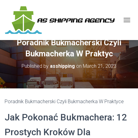
T
O
G
Poradnik Bukmacherski Czyli
G
L
Bukmacherka W Praktyc
E
N
Published by
asshipping
on
March 21, 2023
A
V
I
G
A
T
Poradnik Bukmacherski Czyli Bukmacherka W Praktyce
I
O
N
Jak Pokonać Bukmachera: 12
Prostych Kroków Dla