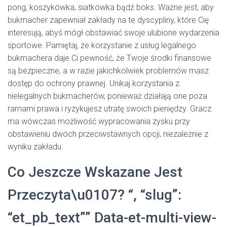
pong, koszykówka, siatkówka bądź boks. Ważne jest, aby
bukmacher zapewniał zakłady na te dyscypliny, które Cię
interesują, abyś mógł obstawiać swoje ulubione wydarzenia
sportowe. Pamiętaj, że korzystanie z usług legalnego
bukmachera daje Ci pewność, że Twoje środki finansowe
są bezpieczne, a w razie jakichkolwiek problemów masz
dostęp do ochrony prawnej. Unikaj korzystania z
nielegalnych bukmacherów, ponieważ działają one poza
ramami prawa i ryzykujesz utratę swoich pieniędzy. Gracz
ma wówczas możliwość wypracowania zysku przy
obstawieniu dwóch przeciwstawnych opcji, niezależnie z
wyniku zakładu.
Co Jeszcze Wskazane Jest
Przeczyta\u0107? “, “slug”:
“et_pb_text”” Data-et-multi-view-