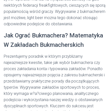
niektórych federacji freakfightowych, cieszących się sporą
popularnością wśród graczy. Wygrywanie z bukmacherem
jest możliwe, light beer można tego dokonać stosując
odpowiednie podejście do obstawiania.
Jak Ograć Bukmachera? Matematyka
W Zakładach Bukmacherskich
Prezentujemy poradnik w którym przybliżamy
najważniejsze kwestie, takie jak wybór bukmachera czy
proces zakładania konta i typowania zakładów. Ponadto
opisujemy najważniejsze pojęcia z zakresu bukmacherski i
przedstawiamy praktyczne porady dla początkujących
typerów. Wygrywanie zakładów sportowych to proces,
który wymaga w?a?ciwego planowania, analitycznego
podejścia i wykorzystania naszej wiedzy o obstawianych
dyscyplinach sportowych. Kluczem do sukcesu jest